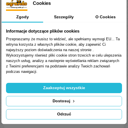
Cookies
Zgody
Szczegóły
O Cookies
Informacje dotyczące plików cookies
Przepraszamy że musisz to widzieć, ale spełniamy wymogi EU... Ta
witryna korzysta z własnych plików cookie, aby zapewnić Ci
najwyższy poziom doświadczenia na naszej stronie .
Wykorzystujemy również pliki cookie stron trzecich w celu ulepszenia
naszych usług, analizy a nastepnie wyświetlania reklam związanych
z Twoimi preferencjami na podstawie analizy Twoich zachowań
podczas nawigacji.
Syrenka alarmowa KEETEC 12V 20W
Syrenka pasuje do wszystkich alarmów i sterowników dostępnych
Zaakceptuj wszystkie
na rynku. Markowa i oryginalna, firmy Keetec.
Dostosuj
45,00 zł
Brutto
Odrzuć
Dodaj do koszyka