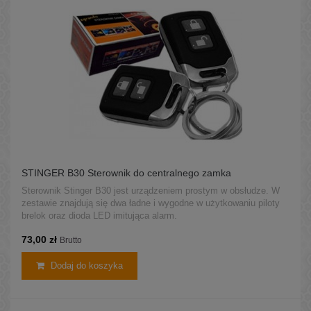
STINGER B30 Sterownik do centralnego zamka
Sterownik Stinger B30 jest urządzeniem prostym w obsłudze. W
zestawie znajdują się dwa ładne i wygodne w użytkowaniu piloty
brelok oraz dioda LED imitująca alarm.
73,00 zł
Brutto
Dodaj do koszyka