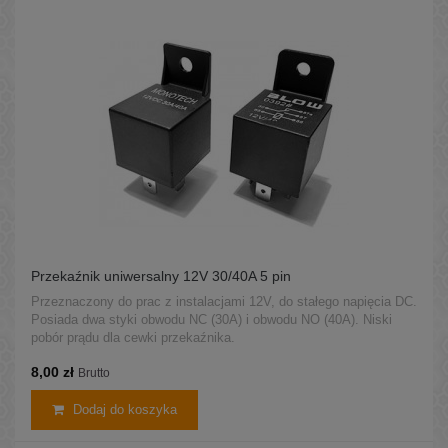
Przekaźnik uniwersalny 12V 30/40A 5 pin
Przeznaczony do prac z instalacjami 12V, do stałego napięcia DC.
Posiada dwa styki obwodu NC (30A) i obwodu NO (40A). Niski
pobór prądu dla cewki przekaźnika.
8,00 zł
Brutto
Dodaj do koszyka