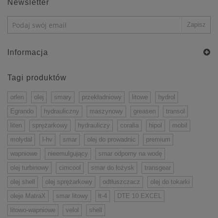
Newsletter
Informacja
Tagi produktów
orlen
olej
smary
przekładniowy
litowe
hydrol
Egrando
hydrauliczny
maszynowy
greasen
transol
liten
sprężarkowy
hydrauliczy
coralia
hipol
mobil
molydal
l-hv
smar
olej do prowadnic
premium
wapniowe
nieemulgujący
smar odporny na wodę
olej turbinowy
cimcool
smar do łożysk
transgear
olej shell
olej sprężarkowy
odtłuszczacz
olej do tokarki
oleje MatraX
smar litowy
łt-4
DTE 10 EXCEL
litowo-wapniowe
velol
shell