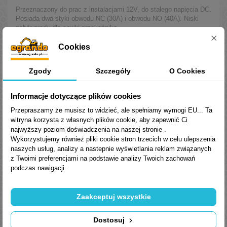
Przeznaczony do prac z instalacjami 12V, do stałego napięcia DC.
Posiada dwa styki obwodu NC (30A) i obwodu NO (40A). Niski
pobór prądu dla cewki przekaźnika.
8,00 zł
Brutto
Cookies
Dodaj do koszyka
Zgody
Szczegóły
O Cookies
Informacje dotyczące plików cookies
Super Cena 👍
Przepraszamy że musisz to widzieć, ale spełniamy wymogi EU... Ta
witryna korzysta z własnych plików cookie, aby zapewnić Ci
najwyższy poziom doświadczenia na naszej stronie .
Wykorzystujemy również pliki cookie stron trzecich w celu ulepszenia
naszych usług, analizy a nastepnie wyświetlania reklam związanych
z Twoimi preferencjami na podstawie analizy Twoich zachowań
podczas nawigacji.
Zaakceptuj wszystkie
Czujniki parkowania BENE 4.04 – 4 sensory...
Dostosuj