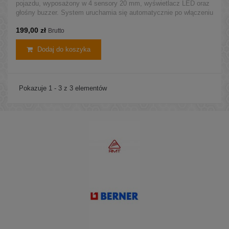
pojazdu, wyposażony w 4 sensory 20 mm, wyświetlacz LED oraz
głośny buzzer. System uruchamia się automatycznie po włączeniu
biegu wstecznego, informując kierowcę o odległości od
199,00 zł
przeszkody sygnałem dźwiękowym i wizualnym. Idealny do aut z
Brutto
instalacją 12 V – zapewnia większe bezpieczeństwo i komfort...
Dodaj do koszyka
Pokazuje 1 - 3 z 3 elementów