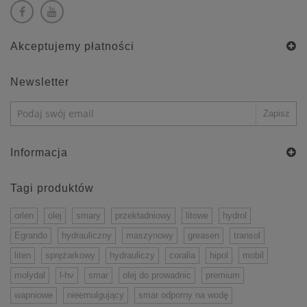
Akceptujemy płatności
Newsletter
Informacja
Tagi produktów
orlen
olej
smary
przekładniowy
litowe
hydrol
Egrando
hydrauliczny
maszynowy
greasen
transol
liten
sprężarkowy
hydrauliczy
coralia
hipol
mobil
molydal
l-hv
smar
olej do prowadnic
premium
wapniowe
nieemulgujący
smar odporny na wodę