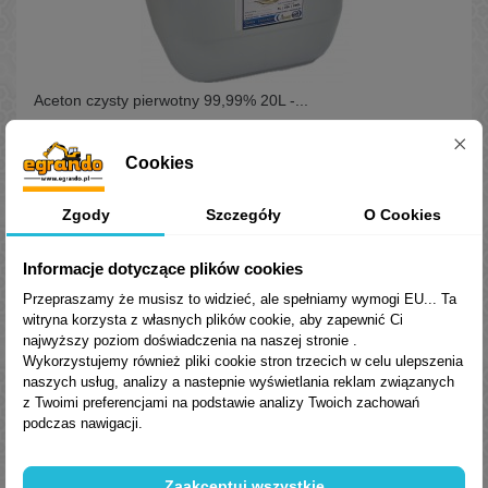
Aceton czysty pierwotny 99,99% 20L -...
Aceton pierwotny PKN Płock o czystości 99,7%-99,9%.
Niezastąpiony rozpuszczalnik do przemysłu i zastosowań
Cookies
domowych. Dostępny w pojemnościach: 5L, 20L, 200L.
331,60 zł
Brutto
Zgody
Szczegóły
O Cookies
Dodaj do koszyka
Informacje dotyczące plików cookies
Przepraszamy że musisz to widzieć, ale spełniamy wymogi EU... Ta
witryna korzysta z własnych plików cookie, aby zapewnić Ci
najwyższy poziom doświadczenia na naszej stronie .
Wykorzystujemy również pliki cookie stron trzecich w celu ulepszenia
naszych usług, analizy a nastepnie wyświetlania reklam związanych
z Twoimi preferencjami na podstawie analizy Twoich zachowań
podczas nawigacji.
Zaakceptuj wszystkie