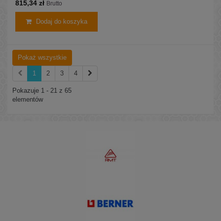
815,34 zł
układów obiegowych turbin parowych, gazowych i wodnych.
Brutto
Dodaj do koszyka
Pokaż wszystkie
1
2
3
4
Pokazuje 1 - 21 z 65
elementów