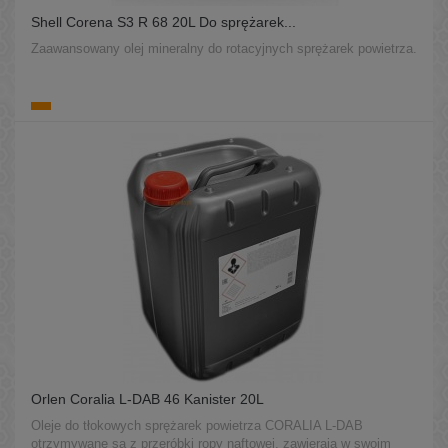
Shell Corena S3 R 68 20L Do sprężarek...
Zaawansowany olej mineralny do rotacyjnych sprężarek powietrza.
Orlen Coralia L-DAB 46 Kanister 20L
Oleje do tłokowych sprężarek powietrza CORALIA L-DAB
otrzymywane są z przeróbki ropy naftowej, zawierają w swoim