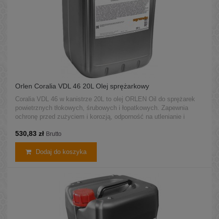
Orlen Coralia VDL 46 20L Olej sprężarkowy
Coralia VDL 46 w kanistrze 20L to olej ORLEN Oil do sprężarek
powietrznych tłokowych, śrubowych i łopatkowych. Zapewnia
ochronę przed zużyciem i korozją, odporność na utlenianie i
stabilną pracę w wysokich temperaturach. Produkt pochodzi z
530,83 zł
legalnej dystrybucji ORLEN.
Brutto
Dodaj do koszyka