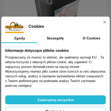
Cookies
Zgody
Szczegóły
O Cookies
Orlen Coralia VDL 100 20L Olej sprężarkowy
ORLEN Oil Coralia VDL 100 w kanistrze 20L to olej sprężarkowy o
Informacje dotyczące plików cookies
klasie lepkości ISO VG 100. Zapewnia ochronę przed zużyciem i
Przepraszamy że musisz to widzieć, ale spełniamy wymogi EU... Ta
korozją, odporność na utlenianie i stabilną pracę w sprężarkach
witryna korzysta z własnych plików cookie, aby zapewnić Ci
tłokowych, śrubowych i łopatkowych.
550,86 zł
najwyższy poziom doświadczenia na naszej stronie .
Brutto
Wykorzystujemy również pliki cookie stron trzecich w celu ulepszenia
Dodaj do koszyka
naszych usług, analizy a nastepnie wyświetlania reklam związanych
z Twoimi preferencjami na podstawie analizy Twoich zachowań
podczas nawigacji.
Zaakceptuj wszystkie