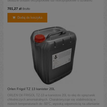
składzie dodatki bezpopiołowe lub niskopopiołowe o działaniu
przeciwutleniającym i przeciwkorozyjnym.
701,27 zł
Brutto
Dodaj do koszyka
Orlen Frigol TZ 13 kanister 20L
ORLEN Oil FRIGOL TZ-13 w kanistrze 20L to olej do sprężarek
chłodniczych amoniakalnych. Charakteryzuje się stabilnością w
niskich temperaturach do -50°C, wysoką odpornością na utlenianie