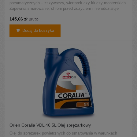
pneumatycznych – zszywaczy, wiertarek czy kluczy monterskich.
Zapewnia smarowanie, chroni przed zużyciem i nie oddziałuje
negatywnie na metale ani uszczelki. Produkt pochodzi z legalnej
145,66 zł
dystrybucji ORLEN – świeży i bezpiecznie przechowywany.
Brutto
Dodaj do koszyka
Orlen Coralia VDL 46 5L Olej sprężarkowy
Olej do sprężarek powietrznych do smarowania w warunkach