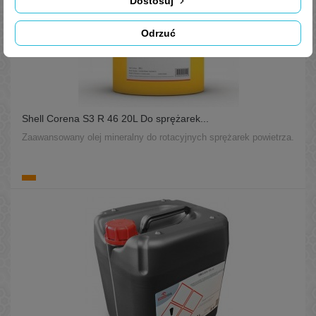
Dostosuj
Odrzuć
Shell Corena S3 R 46 20L Do sprężarek...
Zaawansowany olej mineralny do rotacyjnych sprężarek powietrza.