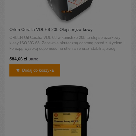
Orlen Coralia VDL 68 20L Olej sprężarkowy
ORLEN Oil Coralia VDL 68 w kanistrze 20L to olej sprężarkowy
klasy ISO VG 68. Zapewnia skuteczną ochronę przed zużyciem i
korozją, wysoką odporność na utlenianie oraz stabilną pracę
sprężarek tłokowych, śrubowych i łopatkowych.
584,66 zł
Brutto
Dodaj do koszyka