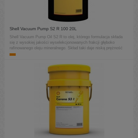
Shell Vacuum Pump S2 R 100 20L
Shell Vacuum Pump Oil S2 R to olej, którego formulacja składa
się z wysokiej jakości wyselekcjonowanych frakcji głęboko
rafinowanego oleju mineralnego. Skład taki daje niską prężność
par oleju oraz doskonałe własności smarne w rotacyjnych
pompach próżniowych.