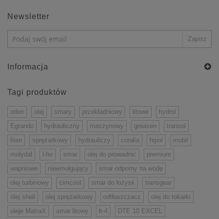
Newsletter
Informacja
Tagi produktów
orlen
olej
smary
przekładniowy
litowe
hydrol
Egrando
hydrauliczny
maszynowy
greasen
transol
liten
sprężarkowy
hydrauliczy
coralia
hipol
mobil
molydal
l-hv
smar
olej do prowadnic
premium
wapniowe
nieemulgujący
smar odporny na wodę
olej turbinowy
cimcool
smar do łożysk
transgear
olej shell
olej sprężarkowy
odtłuszczacz
olej do tokarki
oleje MatraX
smar litowy
łt-4
DTE 10 EXCEL