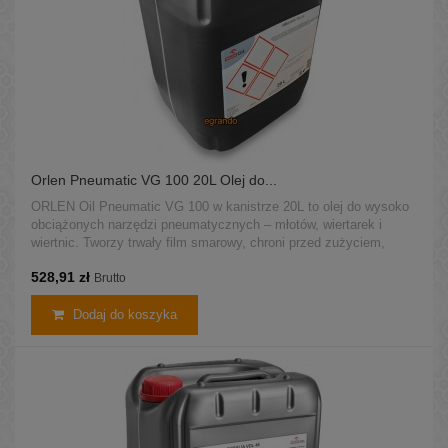
Orlen Pneumatic VG 100 20L Olej do...
ORLEN Oil Pneumatic VG 100 w kanistrze 20L to olej do wysoko
obciążonych narzędzi pneumatycznych – młotów, wiertarek i
wiertnic. Tworzy trwały film smarowy, chroni przed zużyciem,
korozją i działa także w obecności wody.
528,91 zł
Brutto
Dodaj do koszyka