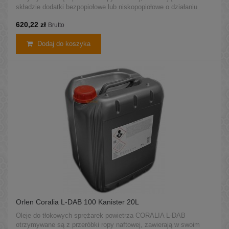
składzie dodatki bezpopiołowe lub niskopopiołowe o działaniu
przeciwutleniającym i przeciwkorozyjnym.
620,22 zł
Brutto
Dodaj do koszyka
Orlen Coralia L-DAB 100 Kanister 20L
Oleje do tłokowych sprężarek powietrza CORALIA L-DAB
otrzymywane są z przeróbki ropy naftowej, zawierają w swoim