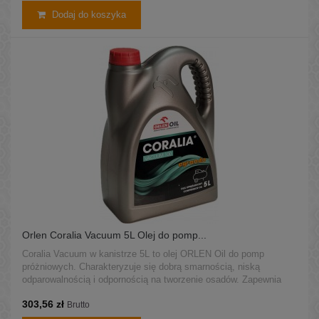
Dodaj do koszyka
Orlen Coralia Vacuum 5L Olej do pomp...
Coralia Vacuum w kanistrze 5L to olej ORLEN Oil do pomp
próżniowych. Charakteryzuje się dobrą smarnością, niską
odparowalnością i odpornością na tworzenie osadów. Zapewnia
stabilną i niezawodną pracę pomp w różnych zastosowaniach
303,56 zł
przemysłowych i laboratoryjnych.
Brutto