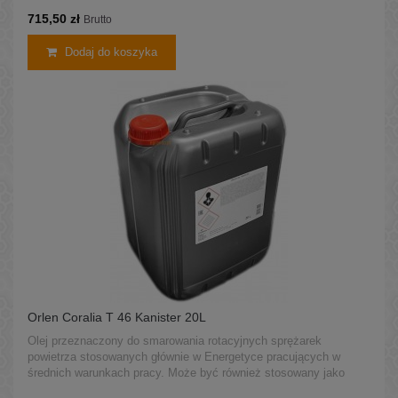
i doskonałymi właściwościami smarnymi.
715,50 zł
Brutto
Dodaj do koszyka
Orlen Coralia T 46 Kanister 20L
Olej przeznaczony do smarowania rotacyjnych sprężarek
powietrza stosowanych głównie w Energetyce pracujących w
średnich warunkach pracy. Może być również stosowany jako
ciecz hydrauliczna w układach regulacji turbin oraz do smarowania