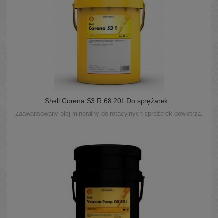
Shell Corena S3 R 68 20L Do sprężarek...
Zaawansowany olej mineralny do rotacyjnych sprężarek powietrza.