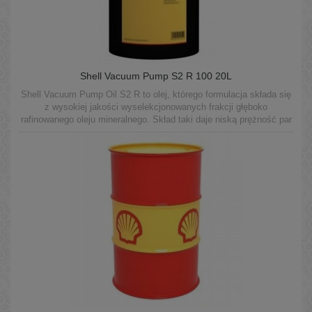
Shell Vacuum Pump S2 R 100 20L
Shell Vacuum Pump Oil S2 R to olej, którego formulacja składa się
z wysokiej jakości wyselekcjonowanych frakcji głęboko
rafinowanego oleju mineralnego. Skład taki daje niską prężność par
oleju oraz doskonałe własności smarne w rotacyjnych pompach
próżniowych.