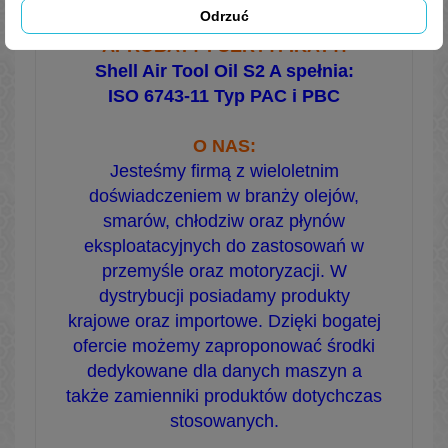
Odrzuć
APROBATY I CERTYFIKATY:
Shell Air Tool Oil S2 A spełnia:
ISO 6743-11 Typ PAC i PBC
O NAS:
Jesteśmy firmą z wieloletnim
doświadczeniem w branży olejów,
smarów, chłodziw oraz płynów
eksploatacyjnych do zastosowań w
przemyśle oraz motoryzacji. W
dystrybucji posiadamy produkty
krajowe oraz importowe. Dzięki bogatej
ofercie możemy zaproponować środki
dedykowane dla danych maszyn a
także zamienniki produktów dotychczas
stosowanych.