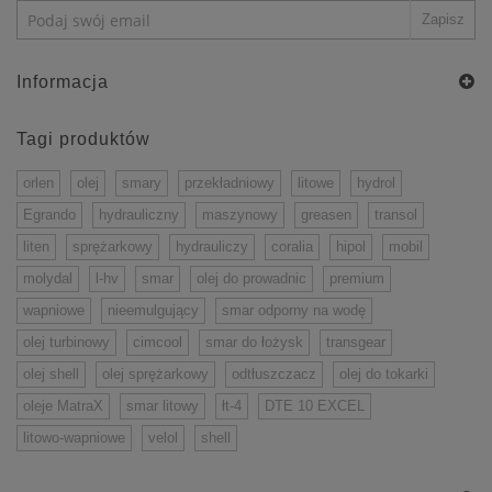
Informacja
Tagi produktów
orlen
olej
smary
przekładniowy
litowe
hydrol
Egrando
hydrauliczny
maszynowy
greasen
transol
liten
sprężarkowy
hydrauliczy
coralia
hipol
mobil
molydal
l-hv
smar
olej do prowadnic
premium
wapniowe
nieemulgujący
smar odporny na wodę
olej turbinowy
cimcool
smar do łożysk
transgear
olej shell
olej sprężarkowy
odtłuszczacz
olej do tokarki
oleje MatraX
smar litowy
łt-4
DTE 10 EXCEL
litowo-wapniowe
velol
shell