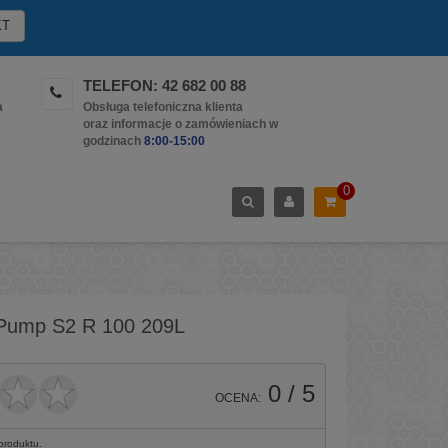
KT
TELEFON: 42 682 00 88
a
Obsługa telefoniczna klienta
oraz informacje o zamówieniach w
godzinach
8:00-15:00
0
 Pump S2 R 100 209L
0
/ 5
OCENA:
 produktu.