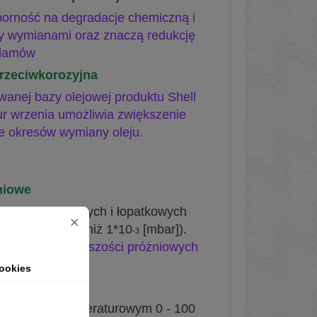
porność na degradacje
chemiczną i
zy
wymianami oraz znaczą redukcję
zlamów
rzeciwkorozyjna
wanej bazy olejowej
produktu Shell
ur wrzenia
umożliwia zwiększenie
ie okresów
wymiany oleju
.
niowe
ania w rotacyjnych i łopatkowych
óźni (nie niżej niż 1*10
[mbar])
.
-3
osowania w większości
próżniowych
h.
ookies
pracy
w zakresie temperaturowym 0 -
100