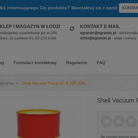
złeś interesującego Cię produktu? Skontaktuj się z nami!
KONTA
KLEP I MAGAZYN W ŁODZI
KONTAKT E-MAIL
ealizujemy zamówienia już w 24h.
egrando@egrando.pl
- elektronik
dres: ul. Lodowa 91, 93-232 Łódź
.
olmix@egrando.pl
- oleje i smary
log
Formularz kontaktowy
Regulamin
FAQ
atyczne
>
Shell Vacuum Pump S2 R 100 209L
Shell Vacuum
Nie oceniłeś jeszcze tego