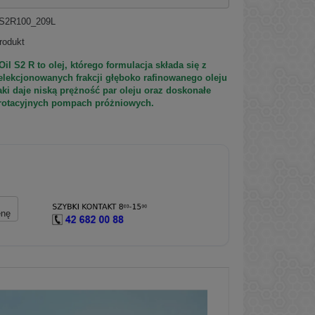
S2R100_209L
rodukt
l S2 R to olej, którego formulacja składa się z
elekcjonowanych frakcji głęboko rafinowanego oleju
aki daje niską prężność par oleju oraz doskonałe
rotacyjnych pompach próżniowych.
enę