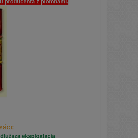
u producenta z plombami.
YŚCI
:
,
dłuższa eksploatacja