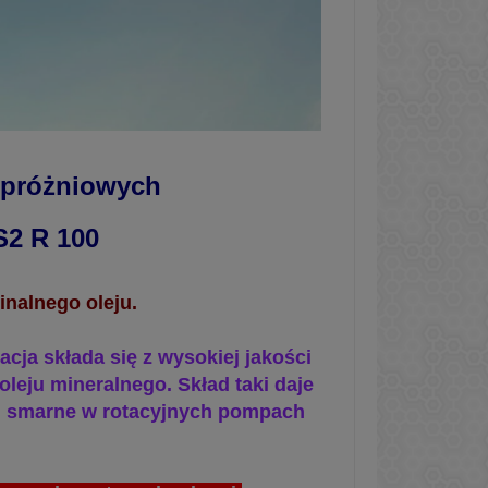
 próżniowych
S2 R 100
inalnego oleju.
acja składa się z wysokiej j
akości
ole
ju mineralnego. Skład taki daje
i smarne w rotacyj
nych pompach