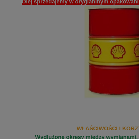
Olej sprzedajemy w orygianlnym opakowani
WŁAŚCIWOŚCI I KORZ
Wydłużone okresy między wymianami