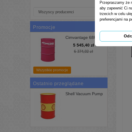
Przepraszamy że mu
aby zapewnić Ci na
trzecich w celu ul
preferencjami na 
Promocje
Odr
Cimvantage 68FF
200L Uniwersalne
5 545,40 zł
Chłodziwo Cimcool
6 374,02 zł
Wszystkie promocje
Ostatnio przeglądane
Shell Vacuum Pump
S2 R...