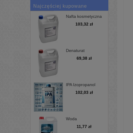
Najczęściej kupowane
Nafta kosmetyczna
bezwonna D100 -
103,32 zł
kanister 5L
Denaturat
niebarwiony,
69,38 zł
minimum 97%, opak
5L
IPA Izopropanol
alkohol
102,03 zł
izopropylowy 99,9%
5L
Woda
demineralizowana
11,77 zł
5L