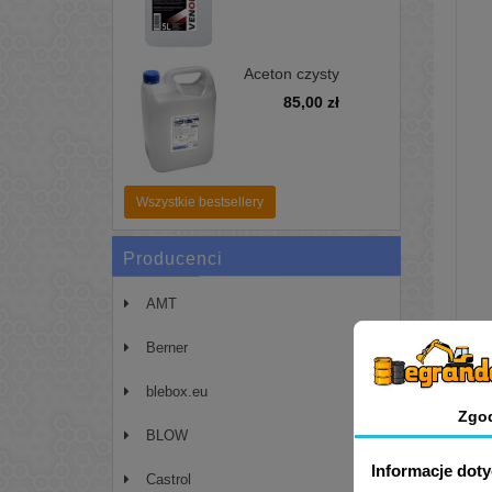
Aceton czysty
pierwotny 99,99%
85,00 zł
5L - zmywacz,
odtłuszczacz
Wszystkie bestsellery
Producenci
AMT
Berner
blebox.eu
Zgo
BLOW
Informacje dot
Castrol