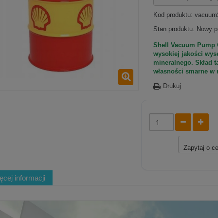
Kod produktu:
vacuum
Stan produktu:
Nowy p
Shell Vacuum Pump Oi
wysokiej jakości wys
mineralnego. Skład t
własności smarne w 
Drukuj
Zapytaj o c
ęcej informacji