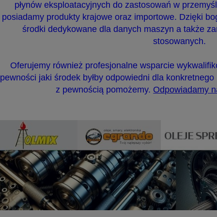
płynów eksploatacyjnych do zastosowań w przemyśle
posiadamy produkty krajowe oraz importowe. Dzięki b
środki dedykowane dla danych maszyn a także za
stosowanych.
Oferujemy również profesjonalne wsparcie wykwalifi
pewności jaki środek byłby odpowiedni dla konkretnego
z pewnością pomożemy.
Odpowiadamy na