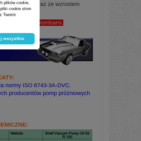
h plików cookie,
ralnie malało wraz ze
wzrostem
liki cookie stron
 z Twoimi
u producenta z plombami.
j wszystkie
KATY:
ia
normy ISO 6743-3A-DVC.
ych producentów pomp próżniowych
EMICZNE: