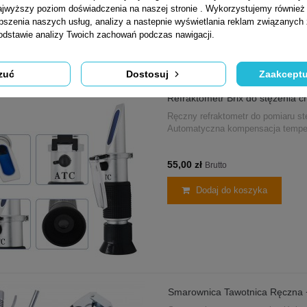
jwyższy poziom doświadczenia na naszej stronie . Wykorzystujemy również p
epszenia naszych usług, analizy a nastepnie wyświetlania reklam związanych
podstawie analizy Twoich zachowań podczas nawigacji.
zuć
Dostosuj
Zaakceptu
Refraktometr Brix do stężenia c
Ręczny refraktometr do pomiaru stę
Automatyczna kompensacja tempera
55,00 zł
Brutto
Dodaj do koszyka
Smarownica Tawotnica Ręczna +