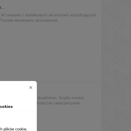
...
ci. W zestawie z dodatkowymi akcesoriami wzbudzającymi
. Posiada wbudowany akumulatorek.
 alarm...
rm magnetyczny do drzwi/okien. Szybki montaż
anie 4×LR44. Proste i skuteczne zabezpieczenie.
ookies
h plików cookie,