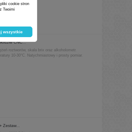
liki cookie stron
 z Twoimi
j wszystkie
hłodziw CNC...
żeń roztworów, skala brix oraz alkoholometr.
tury 10-30°C. Natychmiastowy i prosty pomiar.
 Zestaw...