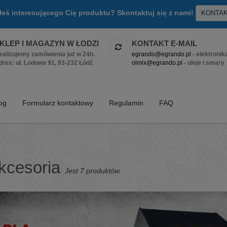
złeś interesującego Cię produktu? Skontaktuj się z nami!
KONTA
KLEP I MAGAZYN W ŁODZI
KONTAKT E-MAIL
ealizujemy zamówienia już w 24h.
egrando@egrando.pl
- elektronik
dres: ul. Lodowa 91, 93-232 Łódź
.
olmix@egrando.pl
- oleje i smary
log
Formularz kontaktowy
Regulamin
FAQ
kcesoria
Jest 7 produktów.