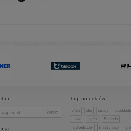
tter
Tagi produktów
orlen
olej
smary
przekład
litowe
hydrol
Egrando
hydrauliczny
maszynowy
gr
acja