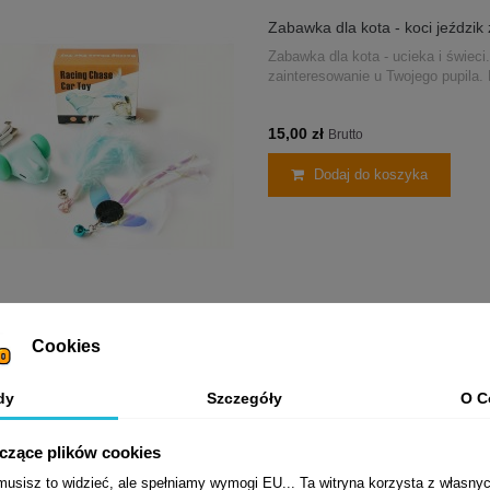
Zabawka dla kota - koci jeździk z
Zabawka dla kota - ucieka i świe
zainteresowanie u Twojego pupila
15,00 zł
Brutto
Dodaj do koszyka
BLOW HS-100 – bezprzewodowy
Cookies
BLOW HS-100 – bezprzewodowy ala
taśmą, głośna sygnalizacja, zasil
dy
Szczegóły
O C
15,00 zł
Brutto
yczące plików cookies
sisz to widzieć, ale spełniamy wymogi EU... Ta witryna korzysta z własnyc
Dodaj do koszyka