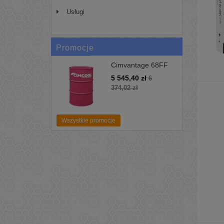
Usługi
Promocje
Cimvantage 68FF
200L Uniwersalne
5 545,40 zł
6
Chłodziwo Cimcool
374,02 zł
Wszystkie promocje