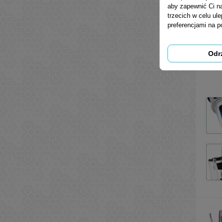
aby zapewnić Ci na
trzecich w celu ul
preferencjami na 
Odr