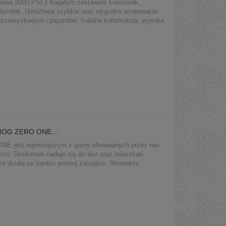
niowa 8000 PSI z bogatym zestawem końcówek,
lamitek. Umożliwia szybkie oraz wygodne smarowanie
przemysłowych i pojazdów. Solidna konstrukcja, wysoka
z możliwość pracy w trudno dostępnych miejscach
SMOG ZERO ONE...
 jest najmniejszym z gamy oferowanych przez nas
ze. Doskonale nadaje się do biur oraz mieszkań.
 działa na bardzo prostej zasadzie, filtrowania
eszczeniu.