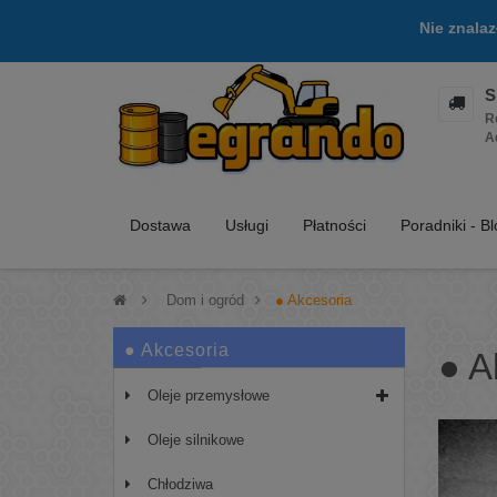
Nie znala
S
R
A
Dostawa
Usługi
Płatności
Poradniki - B
>
Dom i ogród
>
● Akcesoria
● Akcesoria
● A
Oleje przemysłowe
Oleje silnikowe
Chłodziwa