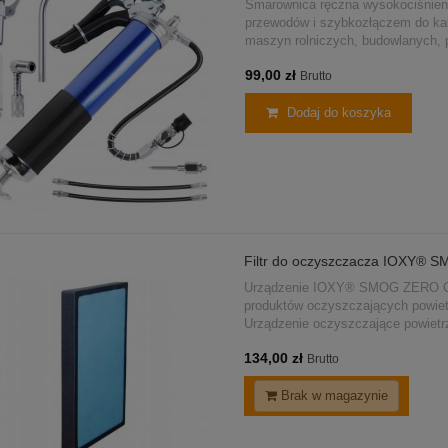
Smarownica ręczna wysokociśnie
przewodów i szybkozłączem do ka
maszyn rolniczych, budowlanych, 
skuteczność podawania smaru ora
99,00 zł
sprawiają, że jest to praktyczne...
Brutto
Dodaj do koszyka
Filtr do oczyszczacza IOXY® 
Urządzenie IOXY® SMOG ZERO ONE
produktów oczyszczających powietr
Urządzenie oczyszczające powietrze
powietrza znajdującego się w pomi
134,00 zł
Brutto
Brak w magazynie