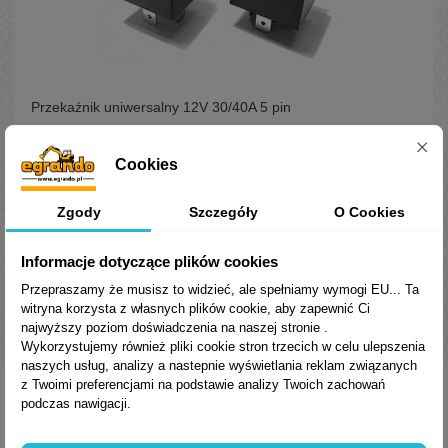
Przekaźnik uniwersalny 12V 30/40A 5 pin
Przeznaczony do prac z instalacjami 12V, do stałego napięcia DC.
Posiada dwa styki obwodu NC (30A) i obwodu NO (40A). Niski
Cookies
pobór prądu dla cewki przekaźnika.
8,00 zł
Brutto
Zgody
Szczegóły
O Cookies
Dodaj do koszyka
Informacje dotyczące plików cookies
Przepraszamy że musisz to widzieć, ale spełniamy wymogi EU... Ta
witryna korzysta z własnych plików cookie, aby zapewnić Ci
Pokazuje 1 - 1 z 1 pozycji
najwyższy poziom doświadczenia na naszej stronie .
Wykorzystujemy również pliki cookie stron trzecich w celu ulepszenia
naszych usług, analizy a nastepnie wyświetlania reklam związanych
z Twoimi preferencjami na podstawie analizy Twoich zachowań
podczas nawigacji.