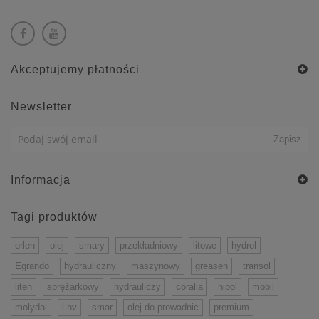
Akceptujemy płatności
Newsletter
Informacja
Tagi produktów
orlen
olej
smary
przekładniowy
litowe
hydrol
Egrando
hydrauliczny
maszynowy
greasen
transol
liten
sprężarkowy
hydrauliczy
coralia
hipol
mobil
molydal
l-hv
smar
olej do prowadnic
premium