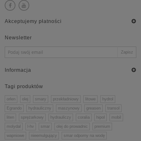
Akceptujemy płatności
Newsletter
Informacja
Tagi produktów
orlen
olej
smary
przekładniowy
litowe
hydrol
Egrando
hydrauliczny
maszynowy
greasen
transol
liten
sprężarkowy
hydrauliczy
coralia
hipol
mobil
molydal
l-hv
smar
olej do prowadnic
premium
wapniowe
nieemulgujący
smar odporny na wodę