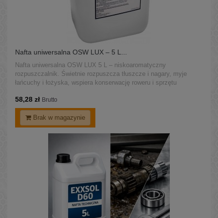
Nafta uniwersalna OSW LUX – 5 L...
Nafta uniwersalna OSW LUX 5 L – niskoaromatyczny
rozpuszczalnik. Świetnie rozpuszcza tłuszcze i nagary, myje
łańcuchy i łożyska, wspiera konserwację roweru i sprzętu
ogrodowego.
58,28 zł
Brutto
Brak w magazynie