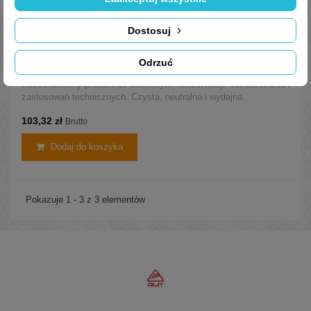
Dostosuj
Nafta kosmetyczna bezwonna D100 - kanister 5L
Odrzuć
Nafta kosmetyczna bezwonna D100 w kanistrze 5L –
wszechstronny produkt do kosmetyki, konserwacji, odtłuszczania i
zastosowań technicznych. Czysta, neutralna i wydajna.
103,32 zł
Brutto
Dodaj do koszyka
Pokazuje 1 - 3 z 3 elementów