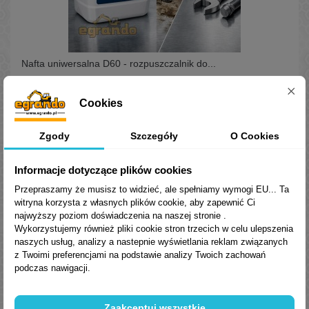
Nafta uniwersalna D60 - rozpuszczalnik do...
Exxsol D60 to wysokiej jakości nafta techniczna / rozpuszczalnik
węglowodorowy z grupy odaromatyzowanych węglowodorów C10–
Cookies
C13. Charakteryzuje się niską zawartością aromatów, co
przekłada się na łagodniejszy zapach oraz wyższy komfort pracy.
89,25 zł
Produkt posiada bardzo dobre właściwości rozpuszczające,
Brutto
Zgody
Szczegóły
O Cookies
jednocześnie będąc bardziej bezpiecznym w użytkowaniu niż...
Dodaj do koszyka
Informacje dotyczące plików cookies
Przepraszamy że musisz to widzieć, ale spełniamy wymogi EU... Ta
witryna korzysta z własnych plików cookie, aby zapewnić Ci
najwyższy poziom doświadczenia na naszej stronie .
Wykorzystujemy również pliki cookie stron trzecich w celu ulepszenia
naszych usług, analizy a nastepnie wyświetlania reklam związanych
z Twoimi preferencjami na podstawie analizy Twoich zachowań
podczas nawigacji.
Zaakceptuj wszystkie