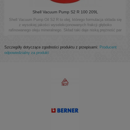
Shell Vacuum Pump S2 R 100 209L
Shell Vacuum Pump Oil S2 R to olej, którego formulacja składa się
z wysokiej jakości wyselekcjonowanych frakcji głęboko
rafinowanego oleju mineralnego. Skład taki daje niską prężność par
oleju oraz doskonałe własności smarne w rotacyjnych pompach
próżniowych.
Szczegóły dotyczące zgodności produktu z przepisami:
Producent
odpowiedzialny za produkt