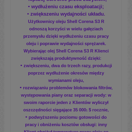
▪
wydłużeniu czasu eksploatacji;
▪
zwiększeniu wydajności układu.
Użytkownicy oleju Shell Corena S3 R
odnoszą korzyści
w wielu gałęziach
przemysłu dzięki wydłużeniu czasu pracy
oleju i poprawie wydajności sprężarek.
Wybierając olej Shell
Corena S3 R Klienci
zwiększają produktywność dzięki:
▪
zwiększeniu,
dwa do trzech razy,
produkcji
poprzez
wydłużenie okresów między
wymianami oleju,
▪
rozwiązaniu problemów blokowania filtrów,
występowania
piany oraz separacji wody: w
swoim raporcie jeden
z Klientów wyliczył
oszczędności sięgające 35 000
$ rocznie,
1
▪
podwyższeniu
poziomu gotowości do
pracy i obniżeniu
kosztów obsługi
: inny
Klient obniżył temperaturę pracy
oleju co