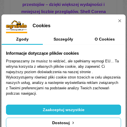
przestojów – dzięki większej wydajności i
mn
iejszej liczbie przeglądów. Shell Corena
S3 R zapewnia:
Cookies
Zgody
Szczegóły
O Cookies
Informacje dotyczące plików cookies
Olej sprzedajemy w orygianlnym
Przepraszamy że musisz to widzieć, ale spełniamy wymogi EU... Ta
opakowaniu producenta z plombami.
witryna korzysta z własnych plików cookie, aby zapewnić Ci
najwyższy poziom doświadczenia na naszej stronie .
Wykorzystujemy również pliki cookie stron trzecich w celu ulepszenia
naszych usług, analizy a nastepnie wyświetlania reklam związanych
z Twoimi preferencjami na podstawie analizy Twoich zachowań
podczas nawigacji.
APROBATY I CERTYFIKATY:
Olej Shell Corena S3 R jest zalecany do
Zaakceptuj wszystkie
szerokiej gamy sprężarek.
Spełnia wymagania normy ISO 6743-3ADAG i
Dostosuj