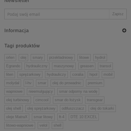
Newsletter
Informacja
Tagi produktów
orlen
olej
smary
przekładniowy
litowe
hydrol
Egrando
hydrauliczny
maszynowy
greasen
transol
liten
sprężarkowy
hydrauliczy
coralia
hipol
mobil
molydal
l-hv
smar
olej do prowadnic
premium
wapniowe
nieemulgujący
smar odporny na wodę
olej turbinowy
cimcool
smar do łożysk
transgear
olej shell
olej sprężarkowy
odtłuszczacz
olej do tokarki
oleje MatraX
smar litowy
łt-4
DTE 10 EXCEL
litowo-wapniowe
velol
shell