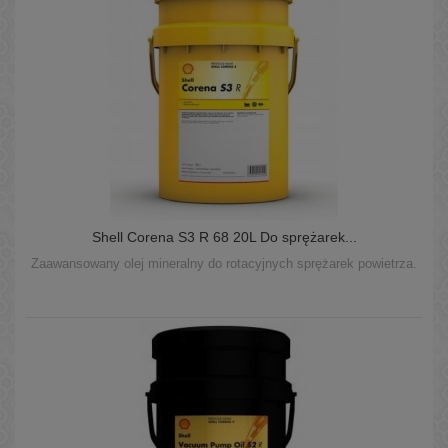
Shell Corena S3 R 68 20L Do sprężarek...
Zaawansowany olej mineralny do rotacyjnych sprężarek powietrza.