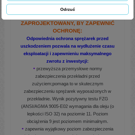
jest oferowany
w lepkościach ISO 32; 46; 68.
Odrzuć
ZAPROJEKTOWANY, BY ZAPEWNIĆ
OCHRONĘ:
Odpowiednia ochrona sprężarek przed
uszkodzeniem pozwala na wydłu
żenie czasu
eksploatacji i zapewnieniu maksymalnego
zwrotu
z inwestycji:
▪
przewyższa przemysłowe normy
zabezpieczenia
przekładni przed
zużyciem;
pomaga to w skutecznym
zabezpieczeniu sprężarek
wyposażonych w
przekładnie. Wynik pozytywny testu FZG
(ANSI/
AGMA 9005-E02 wymagania dla oleju (o
lepkości ISO 32) na
poziomie 11. Poziom
obciążenia 9 jest poziomem minimalnym.
▪
zapewnia wyjątkowy poziom zabezpieczenia