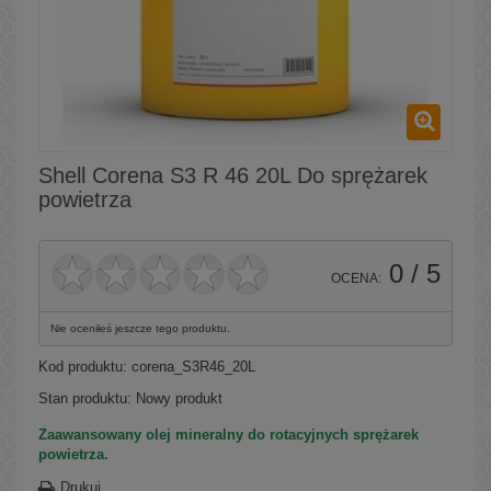
Shell Corena S3 R 46 20L Do sprężarek
powietrza
0
/ 5
OCENA:
Nie oceniłeś jeszcze tego produktu.
Kod produktu:
corena_S3R46_20L
Stan produktu:
Nowy produkt
Zaawansowany olej mineralny do rotacyjnych sprężarek
powietrza.
Drukuj