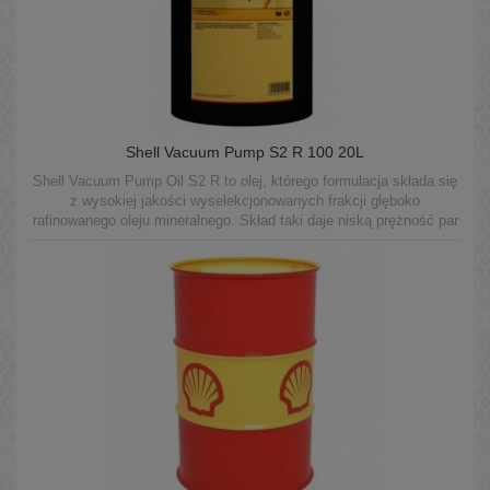
Shell Vacuum Pump S2 R 100 20L
Shell Vacuum Pump Oil S2 R to olej, którego formulacja składa się
z wysokiej jakości wyselekcjonowanych frakcji głęboko
rafinowanego oleju mineralnego. Skład taki daje niską prężność par
oleju oraz doskonałe własności smarne w rotacyjnych pompach
próżniowych.