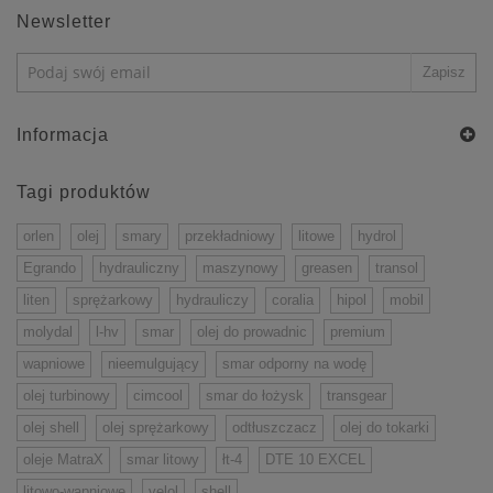
Newsletter
Informacja
Tagi produktów
orlen
olej
smary
przekładniowy
litowe
hydrol
Egrando
hydrauliczny
maszynowy
greasen
transol
liten
sprężarkowy
hydrauliczy
coralia
hipol
mobil
molydal
l-hv
smar
olej do prowadnic
premium
wapniowe
nieemulgujący
smar odporny na wodę
olej turbinowy
cimcool
smar do łożysk
transgear
olej shell
olej sprężarkowy
odtłuszczacz
olej do tokarki
oleje MatraX
smar litowy
łt-4
DTE 10 EXCEL
litowo-wapniowe
velol
shell