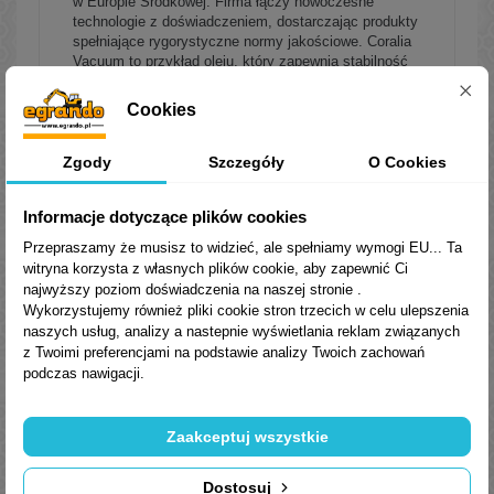
w Europie Środkowej. Firma łączy nowoczesne
technologie z doświadczeniem, dostarczając produkty
spełniające rygorystyczne normy jakościowe. Coralia
Vacuum to przykład oleju, który zapewnia stabilność
pracy i długą żywotność pomp próżniowych.
Cookies
Bezpieczeństwo i legalna
dystrybucja
Zgody
Szczegóły
O Cookies
Każdy kanister 20L Coralia Vacuum dostępny w
Egrando.pl
pochodzi z
bezpośredniej i legalnej
Informacje dotyczące plików cookies
dystrybucji ORLEN Oil
. Dzięki temu:
Przepraszamy że musisz to widzieć, ale spełniamy wymogi EU... Ta
otrzymujesz
świeży produkt
, zgodny z aktualną
witryna korzysta z własnych plików cookie, aby zapewnić Ci
specyfikacją producenta,
najwyższy poziom doświadczenia na naszej stronie .
każda partia jest
bezpiecznie transportowana i
Wykorzystujemy również pliki cookie stron trzecich w celu ulepszenia
przechowywana
,
naszych usług, analizy a nastepnie wyświetlania reklam związanych
masz pewność zakupu
oryginalnego i
z Twoimi preferencjami na podstawie analizy Twoich zachowań
pełnowartościowego oleju
.
podczas nawigacji.
Dlaczego warto kupić w
Egrando.pl?
Zaakceptuj wszystkie
Oryginalne produkty ORLEN Oil w plombowanych
opakowaniach
Dostosuj