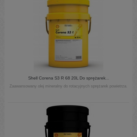
Shell Corena S3 R 68 20L Do sprężarek...
Zaawansowany olej mineralny do rotacyjnych sprężarek powietrza.