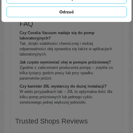
Legalna i bezpośrednia dystrybucja z rafinerii ORLEN
Szybka realizacja zamówień i wsparcie techniczne
Odrzuć
Dostępne również inne pojemności: 5L, 205L
FAQ
Czy Coralia Vacuum nadaje się do pomp
laboratoryjnych?
Tak, dzięki stabilności chemicznej i niskiej
odparowalności olej sprawdza się także w aplikacjach
laboratoryjnych.
Jak często wymieniać olej w pompie próżniowej?
Zgodnie z zaleceniami producenta pompy – zwykle co
kilka tysięcy godzin pracy lub przy spadku
parametrów próżni.
Czy kanister 20L wystarczy do dużej instalacji?
W wielu przypadkach tak – 20L to optymalna ilość dla
kilku pomp próżniowych lub pełnego cyklu
serwisowego jednej większej jednostki.
Trusted Shops Reviews