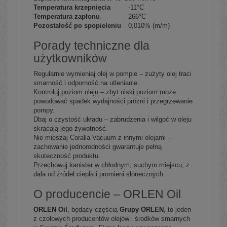
Temperatura krzepnięcia
-11°C
Temperatura zapłonu
266°C
Pozostałość po spopieleniu
0,010% (m/m)
Porady techniczne dla
użytkowników
Regularnie wymieniaj olej w pompie – zużyty olej traci
smarność i odporność na utlenianie.
Kontroluj poziom oleju – zbyt niski poziom może
powodować spadek wydajności próżni i przegrzewanie
pompy.
Dbaj o czystość układu – zabrudzenia i wilgoć w oleju
skracają jego żywotność.
Nie mieszaj Coralia Vacuum z innymi olejami –
zachowanie jednorodności gwarantuje pełną
skuteczność produktu.
Przechowuj kanister w chłodnym, suchym miejscu, z
dala od źródeł ciepła i promieni słonecznych.
O producencie – ORLEN Oil
ORLEN Oil
, będący częścią
Grupy ORLEN
, to jeden
z czołowych producentów olejów i środków smarnych