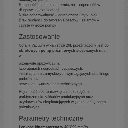
Stabilność chemiczna i termiczna – odporność w
długotrwałej eksploatacji
Niska odparowalność – ograniczone ubytki oleju
Brak tendencji do tworzenia osadów i szlamów –
czyste wnętrze pompy
Zastosowanie
Coralia Vacuum w kanistrze 20L przeznaczony jest do
obrotowych pomp próżniowych
stosowanych m.in.
w:
przemyśle spożywczym,
laboratoriach i ośrodkach badawczych,
instalacjach przemysłowych wymagających stabilnego
podciśnienia,
serwisach i warsztatach technicznych.
Pojemność 20L to rozwiązanie szczególnie
praktyczne dla zakładów produkcyjnych oraz
użytkowników eksploatujących większą liczbę pomp
próżniowych.
Parametry techniczne
Lepkość kinematyczna w 40°C
99 mm²/s