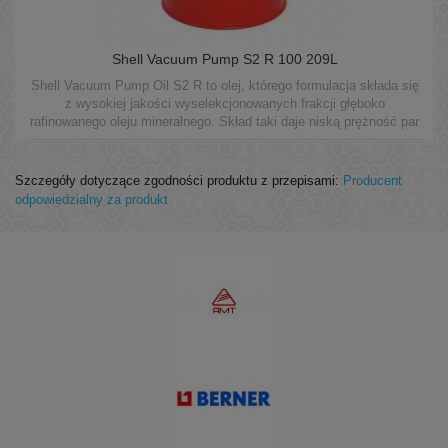
Shell Vacuum Pump S2 R 100 209L
Shell Vacuum Pump Oil S2 R to olej, którego formulacja składa się
z wysokiej jakości wyselekcjonowanych frakcji głęboko
rafinowanego oleju mineralnego. Skład taki daje niską prężność par
oleju oraz doskonałe własności smarne w rotacyjnych pompach
próżniowych.
Szczegóły dotyczące zgodności produktu z przepisami:
Producent
odpowiedzialny za produkt