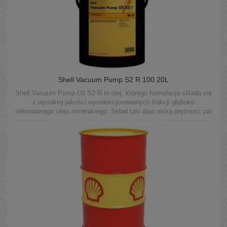
Shell Vacuum Pump S2 R 100 20L
Shell Vacuum Pump Oil S2 R to olej, którego formulacja składa się
z wysokiej jakości wyselekcjonowanych frakcji głęboko
rafinowanego oleju mineralnego. Skład taki daje niską prężność par
oleju oraz doskonałe własności smarne w rotacyjnych pompach
próżniowych.