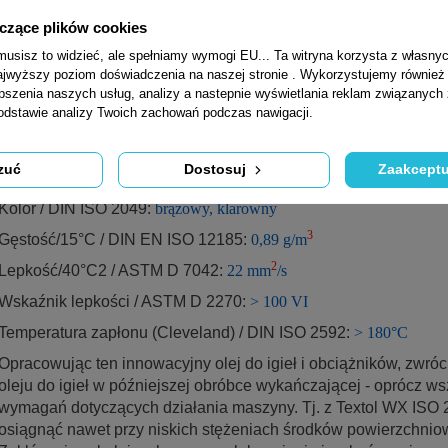
●
wysoka ochrona przed korozją
yczące plików cookies
●
neutralne zachowanie w stosunku do farby, elastomerów oraz 
●
nie zawiera składników pochodzenia zwierzęcego.
sisz to widzieć, ale spełniamy wymogi EU... Ta witryna korzysta z własnyc
jwyższy poziom doświadczenia na naszej stronie . Wykorzystujemy również p
Specjalne inhibitory zapewniają doskonałą stabilność oksydac
epszenia naszych usług, analizy a nastepnie wyświetlania reklam związanych
korozją.
Textol WX ISO 22 może być nakładany za pomocą wsz
podstawie analizy Twoich zachowań podczas nawigacji.
olejowania.
zuć
Dostosuj
Zaakceptu
CECHY PRODUKTU
Kolor
/ DIN ISO 2049
:
brązowy, klarowny
3
Gęstość/15°C
/ DIN EN ISO 12185
:
0,89 g/m
2
Lepkość/40°C2
/ ASTM D 7042
:
22 mm
/s
Wskaźnik lepkości
/ ASTM D 2270
:
> 100 VI
Temperatura zapłonu
(Cleveland) / DIN ISO 2592
:
> 180°C
Opracowując ten innowacyjny olej do igieł i obciążników, zwr
oleju do igieł w późniejszej obróbce wykańczającej - oprócz w
wymagań dotyczących działania maszyny.
Tj.
z Textol WX ISO 
osiągnąć nawet przy niskich stężeniach środków powierzchniow