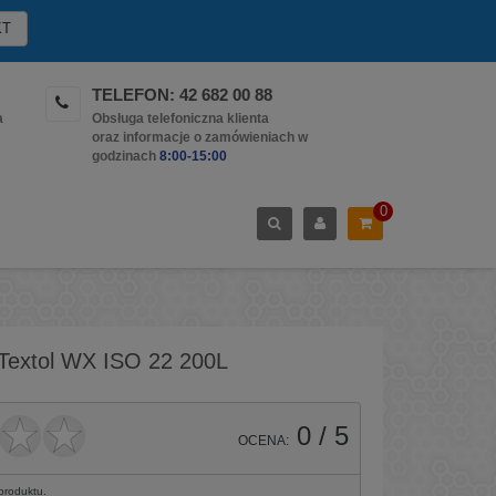
KT
TELEFON: 42 682 00 88
a
Obsługa telefoniczna klienta
oraz informacje o zamówieniach w
godzinach
8:00-15:00
0
 Textol WX ISO 22 200L
0
/ 5
OCENA:
 produktu.