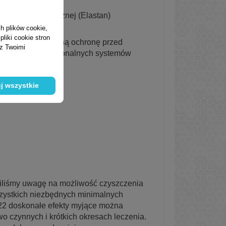
przędzy syntetycznej (Elastan)
h plików cookie,
liki cookie stron
yjną oraz optymalną ochronę przed
 z Twoimi
ystkich konwencjonalnych systemów
j wszystkie
óciliśmy uwagę na możliwość czyszczenia
szystkich niezbędnych minimalnych
22 doskonałe efekty myjące można
o czynnych i krótkich okresach leczenia.