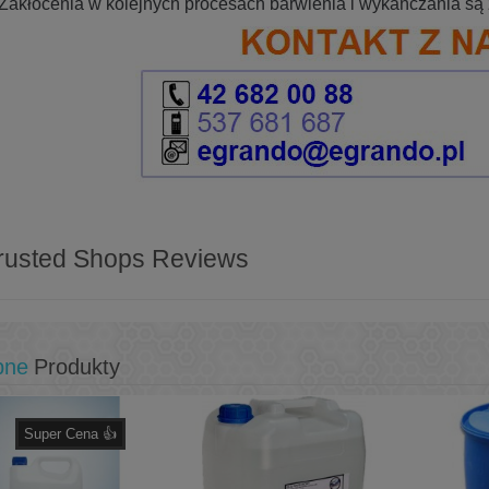
Zakłócenia w kolejnych procesach barwienia i wykańczania s
rusted Shops Reviews
bne
Produkty
Super Cena 👍