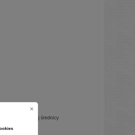
okrągłych o dużej średnicy
z kolorowych
ookies