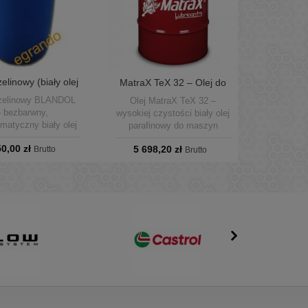
elinowy (biały olej
MatraX TeX 32 – Olej do
ineralny)...
maszyn...
azelinowy BLANDOL
Olej MatraX TeX 32 –
– bezbarwny,
wysokiej czystości biały olej
matyczny biały olej
parafinowy do maszyn
ny. Film ochronny,
dziewiarskich i tekstylnych.
50,00 zł
5 698,20 zł
nie wody, neutralny
Brutto
Nietoksyczny, bezwonny, nie
Brutto
zyw. Format: beczka
plami tkanin, zapewnia
200 L.
smarowanie i chłodzenie.
Dostępny w kanistrach 5 L,
20 L oraz w oryginalnych
beczkach 208 L. Idealny
także do zastosowań w
przemyśle gumowym,
tworzyw sztucznych,
farmacji i kosmetyce.