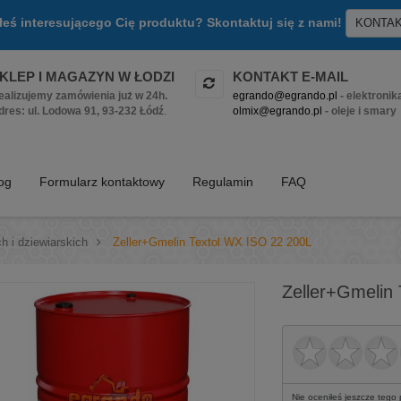
złeś interesującego Cię produktu? Skontaktuj się z nami!
KONTA
KLEP I MAGAZYN W ŁODZI
KONTAKT E-MAIL
ealizujemy zamówienia już w 24h.
egrando@egrando.pl
- elektronik
dres: ul. Lodowa 91, 93-232 Łódź
.
olmix@egrando.pl
- oleje i smary
log
Formularz kontaktowy
Regulamin
FAQ
h i dziewiarskich
>
Zeller+Gmelin Textol WX ISO 22 200L
Zeller+Gmelin
Nie oceniłeś jeszcze tego