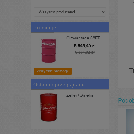
Promocje
Cimvantage 68FF
200L Uniwersalne
5 545,40 zł
Chłodziwo Cimcool
6 374,02 zł
T
Wszystkie promocje
Ostatnio przeglądane
Zeller+Gmelin
Textol...
Podo