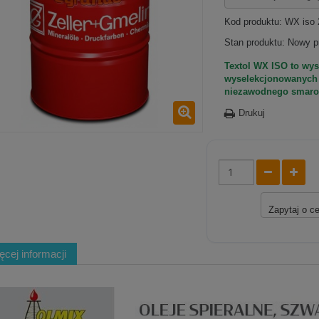
Kod produktu:
WX iso 
Stan produktu:
Nowy p
Textol WX ISO to wy
wyselekcjonowanych 
niezawodnego smarow
Drukuj
Zapytaj o c
ęcej informacji