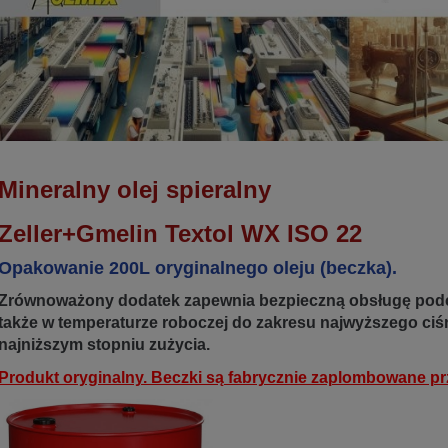
Mineralny olej spieralny
Zeller+Gmelin Textol WX ISO 22
Opakowanie 200L oryginalnego oleju (beczka).
Zrównoważony dodatek zapewnia bezpieczną obsługę podc
także w temperaturze roboczej do zakresu najwyższego ciś
najniższym stopniu zużycia.
Produkt oryginalny. Beczki są fabrycznie zaplombowane pr