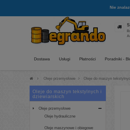
Nie znala
S
R
A
Dostawa
Usługi
Płatności
Poradniki - B
>
Oleje przemysłowe
>
Oleje do maszyn tekstylnyc
Oleje do maszyn tekstylnych i
dziewiarskich
Oleje przemysłowe
Oleje hydrauliczne
Oleje maszynowe i obiegowe