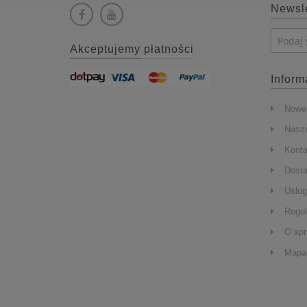
Newsle
Akceptujemy płatności
Inform
Nowe 
Nasze
Konta
Dost
Usług
Regu
O sp
Mapa 