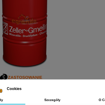
ZASTOSOWANIE
● wysokowydajny olej na bazie oleju mineralnego
Cookies
do smarowania elementów dziewiarskich maszyn dziewiarskich 
●
doskonałe właściwości szorujące również w przypadku przęd
dy
Szczegóły
O C
●
wyjątkowa stabilność starzenia