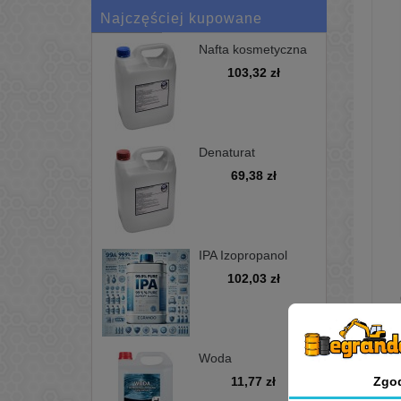
Najczęściej kupowane
Nafta kosmetyczna
bezwonna D100 -
103,32 zł
kanister 5L
Denaturat
niebarwiony,
69,38 zł
minimum 97%, opak
5L
IPA Izopropanol
alkohol
102,03 zł
izopropylowy 99,9%
5L
Woda
demineralizowana
Zgo
11,77 zł
5L