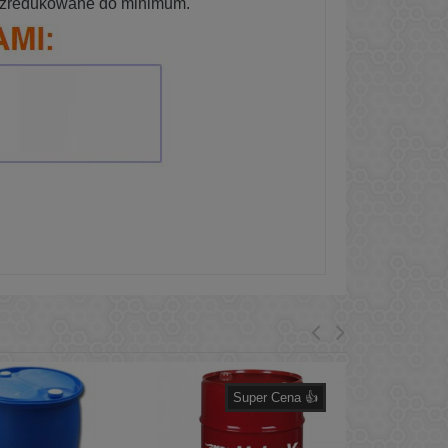
ą zredukowane do minimum.
Super Cena 👍