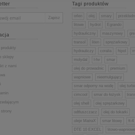
tter
Tagi produktów
orlen
olej
smary
przekład
litowe
hydrol
Egrando
hydrauliczny
maszynowy
gr
acja
transol
liten
sprężarkowy
produkty
hydrauliczy
coralia
hipol
m
 sklepy
molydal
l-hv
smar
kt z nami
olej do prowadnic
premium
awa
wapniowe
nieemulgujący
i
smar odporny na wodę
olej turb
lamin
cimcool
smar do łożysk
tran
rzedającym
olej shell
olej sprężarkowy
strony
odtłuszczacz
olej do tokarki
oleje MatraX
smar litowy
łt-4
DTE 10 EXCEL
litowo-wapniow