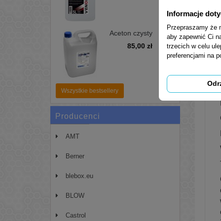
Informacje dot
Przepraszamy że mu
Aceton czysty
aby zapewnić Ci na
pierwotny 99,99%
85,00 zł
trzecich w celu ul
5L - zmywacz,
odtłuszczacz
preferencjami na 
Odr
Wszystkie bestsellery
Producenci
AMT
Berner
blebox.eu
BLOW
Castrol