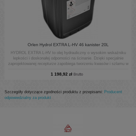
Orlen Hydrol EXTRA L-HV 46 kanister 20L
HYDROL EXTRA L-HV to olej hydrauliczny o wysokim wskaźniku
lepkości i doskonałej odporności na ścinanie. Dzięki specjalnie
zaprojektowanej recepturze zapobiega tworzeniu kwasów i szlamu w
wyniku utleniania oleju szczególnie w bardzo ciężkich warunkach
1 198,92 zł
pracy i wysokich temperaturach.
Brutto
Szczegóły dotyczące zgodności produktu z przepisami:
Producent
odpowiedzialny za produkt