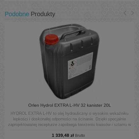
Podobne
Produkty
Orlen Hydrol EXTRA L-HV 32 kanister 20L
HYDROL EXTRA L-HV to olej hydrauliczny o wysokim wskaźniku
lepkości i doskonałej odporności na ścinanie. Dzięki specjalnie
zaprojektowanej recepturze zapobiega tworzeniu kwasów i szlamu w
wyniku utleniania oleju szczególnie w bardzo ciężkich warunkach
1 339,48 zł
pracy i wysokich temperaturach.
Brutto