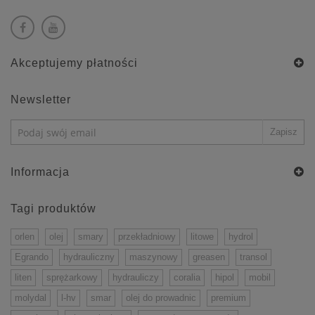
Akceptujemy płatności
Newsletter
Informacja
Tagi produktów
orlen
olej
smary
przekładniowy
litowe
hydrol
Egrando
hydrauliczny
maszynowy
greasen
transol
liten
sprężarkowy
hydrauliczy
coralia
hipol
mobil
molydal
l-hv
smar
olej do prowadnic
premium