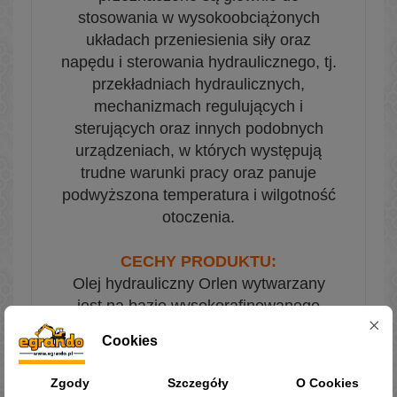
stosowania w wysokoobciążonych
układach przeniesienia siły oraz
napędu i sterowania hydraulicznego, tj.
przekładniach hydraulicznych,
mechanizmach regulujących i
sterujących oraz innych podobnych
urządzeniach, w których występują
trudne warunki pracy oraz panuje
podwyższona temperatura i wilgotność
otoczenia.
CECHY PRODUKTU:
Olej hydrauliczny Orlen wytwarzany
jest na bazie wysokorafinowanego
mineralnego oleju oraz odpowiednio
Cookies
dobranych dodatków
uszlachetniających. Zapewnia
Zgody
Szczegóły
O Cookies
odpowiednie własności antykorozyjne,