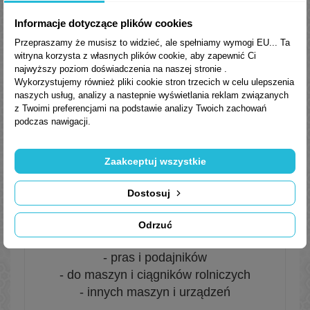
przeciwpienne, deemulgujące oraz
Informacje dotyczące plików cookies
przeciwutleniające. Zapewnia ochronę i
Przepraszamy że musisz to widzieć, ale spełniamy wymogi EU... Ta
czystość smarowanych układów oraz
witryna korzysta z własnych plików cookie, aby zapewnić Ci
wymaganą kompatybilność z
najwyższy poziom doświadczenia na naszej stronie .
Wykorzystujemy również pliki cookie stron trzecich w celu ulepszenia
uszczelnieniami.
naszych usług, analizy a nastepnie wyświetlania reklam związanych
z Twoimi preferencjami na podstawie analizy Twoich zachowań
PRZEZNACZONE DO SMAROWANIA
podczas nawigacji.
/ NAPEŁNIANIA:
układów hydraulicznych napędu,
Zaakceptuj wszystkie
sterowania i układów obiegowych:
- koparek
Dostosuj
- ładowarek
- spychaczy
Odrzuć
- dźwigów i wyciągarek
- pras i podajników
- do maszyn i ciągników rolniczych
- innych maszyn i urządzeń