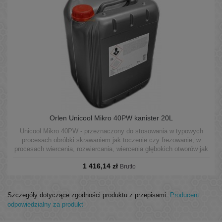
Orlen Unicool Mikro 40PW kanister 20L
Unicool Mikro 40PW - przeznaczony do stosowania w typowych
procesach obróbki skrawaniem jak toczenie czy frezowanie, w
procesach wiercenia, rozwiercania, wiercenia głębokich otworów jak
również do gwintowania, formowania i szlifowania, oraz w ciężkich
1 416,14 zł
operacjach obróbki wiórowej. Odpowiedni do nisko i
Brutto
wysokociśnieniowych systemów CNC.
Szczegóły dotyczące zgodności produktu z przepisami:
Producent
odpowiedzialny za produkt