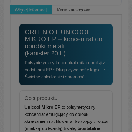
Więcej informacji
Karta katalogowa
ORLEN OIL UNICOOL
MIKRO EP – koncentrat do
obróbki metali
(kanister 20 L)
Półsyntetyczny koncentrat mikroemulsji z
dodatkami EP • Długa żywotność kąpieli •
Świetne chłodzenie i smarność
Opis produktu
Unicool Mikro EP
to półsyntetyczny
koncentrat emulgujący do obróbki
skrawaniem i szlifowania, tworzący z wodą
(miękką lub twardą) trwałe,
biostabilne