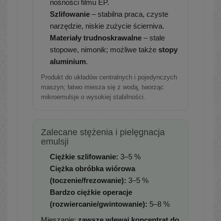
nośności filmu EP.
Szlifowanie
– stabilna praca, czyste
narzędzie, niskie zużycie ścierniva.
Materiały trudnoskrawalne
– stale
stopowe, nimonik; możliwe także
stopy
aluminium
.
Produkt do układów centralnych i pojedynczych
maszyn; łatwo miesza się z wodą, tworząc
mikroemulsje o wysokiej stabilności.
Zalecane stężenia i pielęgnacja
emulsji
Ciężkie szlifowanie:
3–5 %
Ciężka obróbka wiórowa
(toczenie/frezowanie):
3–5 %
Bardzo ciężkie operacje
(rozwiercanie/gwintowanie):
5–8 %
Mieszanie:
zawsze wlewaj koncentrat do