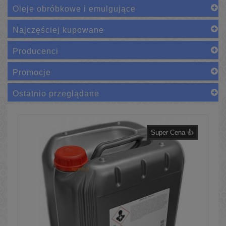
Oleje obróbkowe i emulgujące
Najczęściej kupowane
Producenci
Promocje
Ostatnio przeglądane
Super Cena 👍