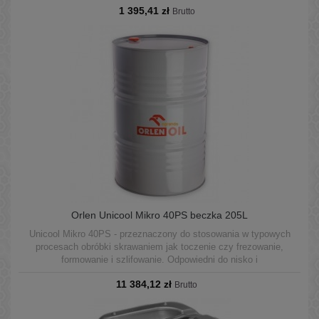
1 395,41 zł
układach centralnych oraz w pojedynczych maszynach.
Brutto
Orlen Unicool Mikro 40PS beczka 205L
Unicool Mikro 40PS - przeznaczony do stosowania w typowych
procesach obróbki skrawaniem jak toczenie czy frezowanie,
formowanie i szlifowanie. Odpowiedni do nisko i
wysokociśnieniowych systemów CNC. Może być stosowany w
11 384,12 zł
układach centralnych oraz w pojedynczych maszynach.
Brutto