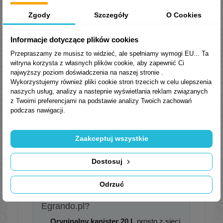
Test 4-kulowy –
Zgody
Szczegóły
O Cookies
obciążenie
kG
126
zespawania
Informacje dotyczące plików cookies
Przepraszamy że musisz to widzieć, ale spełniamy wymogi EU... Ta
Stabilność emulsji
–
wytrzymuje
witryna korzysta z własnych plików cookie, aby zapewnić Ci
(24 h / 20 ± 5 °C)
najwyższy poziom doświadczenia na naszej stronie .
Wykorzystujemy również pliki cookie stron trzecich w celu ulepszenia
Parametry i zalecenia wg PDS UNICOOL
naszych usług, analizy a nastepnie wyświetlania reklam związanych
MIKRO EP (wersja 1 / 2023-07-17).
z Twoimi preferencjami na podstawie analizy Twoich zachowań
Rzeczywiste wartości w świadectwie jakości.
podczas nawigacji.
Zaakceptuj wszystkie
Normy, aprobaty, specyfikacje
Produkt posiada
atest PZH
.
Dostosuj
Odrzuć
Dlaczego warto kupić w
Egrando.pl?
Oryginalny kanister 20 L
prosto z sieci