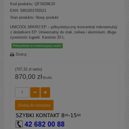
Kod produktu:
QFS828K20
EAN: 5901001765521
Stan produktu:
Nowy produkt
UNICOOL MIKRO EP – półsyntetyczny koncentrat mikroemulsji
z dodatkami EP. Uniwersalny do stali, żeliwa i aluminium; długa
żywotność kąpieli. Kanister 20 L.
Półsyntetyk w rewelacyjnej cenie!
Drukuj
(707,32 zł netto)
870,00 zł
Brutto
Dodaj do koszyka