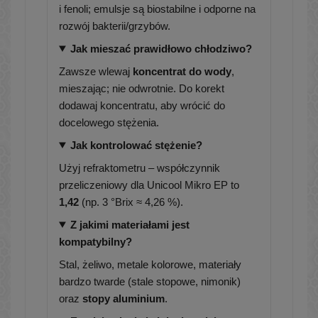
i fenoli; emulsje są biostabilne i odporne na
rozwój bakterii/grzybów.
Jak mieszać prawidłowo chłodziwo?
Zawsze wlewaj
koncentrat do wody
,
mieszając; nie odwrotnie. Do korekt
dodawaj koncentratu, aby wrócić do
docelowego stężenia.
Jak kontrolować stężenie?
Użyj refraktometru – współczynnik
przeliczeniowy dla Unicool Mikro EP to
1,42
(np. 3 °Brix ≈ 4,26 %).
Z jakimi materiałami jest
kompatybilny?
Stal, żeliwo, metale kolorowe, materiały
bardzo twarde (stale stopowe, nimonik)
oraz
stopy aluminium
.