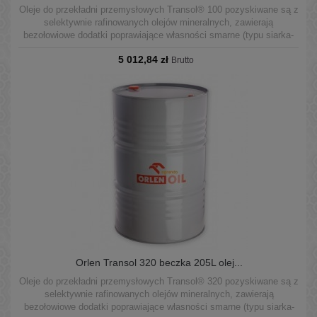
Oleje do przekładni przemysłowych Transol® 100 pozyskiwane są z
selektywnie rafinowanych olejów mineralnych, zawierają
bezołowiowe dodatki poprawiające własności smarne (typu siarka-
fosfor) oraz zbiór dodatków o działaniu przeciwkorozyjnym,
5 012,84 zł
podwyższającym odporność na utlenianie, przeciwpiennym,
Brutto
demulgującym.
Orlen Transol 320 beczka 205L olej...
Oleje do przekładni przemysłowych Transol® 320 pozyskiwane są z
selektywnie rafinowanych olejów mineralnych, zawierają
bezołowiowe dodatki poprawiające własności smarne (typu siarka-