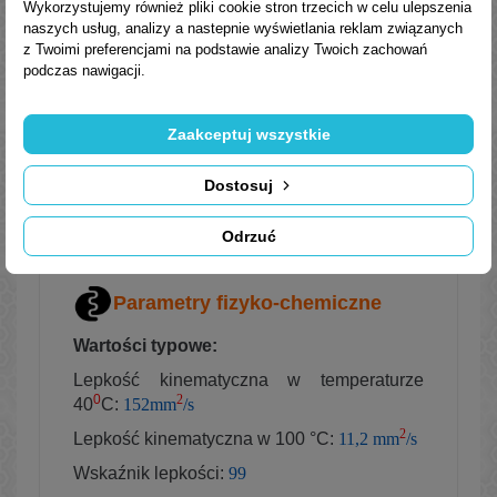
Wykorzystujemy również pliki cookie stron trzecich w celu ulepszenia
itp.).
naszych usług, analizy a nastepnie wyświetlania reklam związanych
z Twoimi preferencjami na podstawie analizy Twoich zachowań
Normy, aprobaty, specyfikacje
podczas nawigacji.
Spełnia wymagania:
DIN 51517 cz. 3 CLP
Zaakceptuj wszystkie
ISO 6743-6 L-CKD
Dostosuj
US Steel 224
Odrzuć
AGMA/ANSI 9005-E02
Parametry fizyko-chemiczne
Wartości typowe:
Lepkość kinematyczna w temperaturze
0
2
40
C:
152mm
/s
2
​Lepkość kinematyczna w 100 °C:
11,2 mm
/s
Wskaźnik lepkości:
99