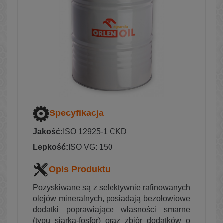
Specyfikacja
Jakość:
ISO 12925-1 CKD
Lepkość:
ISO VG: 150
Opis Produktu
Pozyskiwane są z selektywnie rafinowanych
olejów mineralnych,
posiadają
bezołowiowe
dodatki poprawiające własności smarne
(typu siarka-fosfor) oraz
zbiór
dodatków o