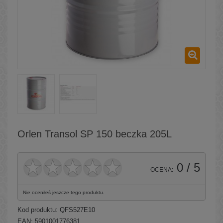
Orlen Transol SP 150 beczka 205L
0
/ 5
OCENA:
Nie oceniłeś jeszcze tego produktu.
Kod produktu:
QFS527E10
EAN: 5901001776381