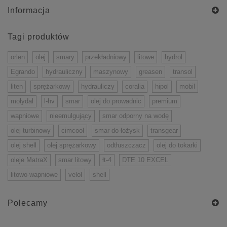
Informacja
Tagi produktów
orlen
olej
smary
przekładniowy
litowe
hydrol
Egrando
hydrauliczny
maszynowy
greasen
transol
liten
sprężarkowy
hydrauliczy
coralia
hipol
mobil
molydal
l-hv
smar
olej do prowadnic
premium
wapniowe
nieemulgujący
smar odporny na wodę
olej turbinowy
cimcool
smar do łożysk
transgear
olej shell
olej sprężarkowy
odtłuszczacz
olej do tokarki
oleje MatraX
smar litowy
łt-4
DTE 10 EXCEL
litowo-wapniowe
velol
shell
Polecamy