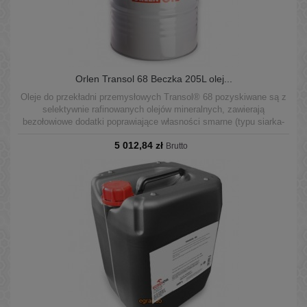
Orlen Transol 68 Beczka 205L olej...
Oleje do przekładni przemysłowych Transol® 68 pozyskiwane są z
selektywnie rafinowanych olejów mineralnych, zawierają
bezołowiowe dodatki poprawiające własności smarne (typu siarka-
fosfor) oraz zbiór dodatków o działaniu przeciwkorozyjnym,
5 012,84 zł
podwyższającym odporność na utlenianie, przeciwpiennym,
Brutto
demulgującym.