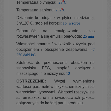
0
Temperatura płynięcia:
-23
C
0
Temperatura zapłonu:
232
C
Działanie korodujące w płytce miedzianej,
0
3h/120
C, stopień korozji:
1b wzorce
Odporność na emulgowanie, czas
rozwarstwienia się emulsji olej-woda:
25 min
Własności smarne / wskaźnik zużycia pod
obciążeniem / obciążenie zespawania:
47
250 daN kG
Zdolność do przenoszenia obciążeń na
stanowisku FZG, stopień obciążenia
niszczącego, nie niższy niż:
12
OSTRZEŻENIE:
Wyżej wymienione
wartości parametrów fizykochemicznych są
wartościami typowymi
. Wartości rzeczywiste
są umieszczane na świadectwach jakości
dołączanych do każdej partii produktu.