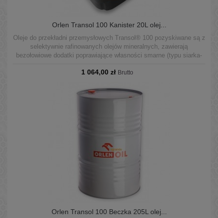
Orlen Transol 100 Kanister 20L olej...
Oleje do przekładni przemysłowych Transol® 100 pozyskiwane są z
selektywnie rafinowanych olejów mineralnych, zawierają
bezołowiowe dodatki poprawiające własności smarne (typu siarka-
fosfor) oraz zbiór dodatków o działaniu przeciwkorozyjnym,
1 064,00 zł
podwyższającym odporność na utlenianie, przeciwpiennym,
Brutto
demulgującym.
Orlen Transol 100 Beczka 205L olej...