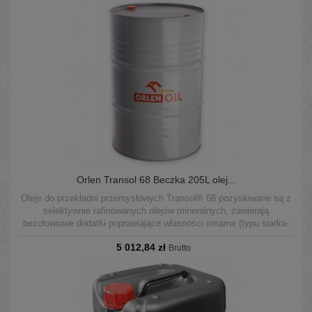
Orlen Transol 68 Beczka 205L olej...
Oleje do przekładni przemysłowych Transol® 68 pozyskiwane są z
selektywnie rafinowanych olejów mineralnych, zawierają
bezołowiowe dodatki poprawiające własności smarne (typu siarka-
fosfor) oraz zbiór dodatków o działaniu przeciwkorozyjnym,
5 012,84 zł
podwyższającym odporność na utlenianie, przeciwpiennym,
Brutto
demulgującym.