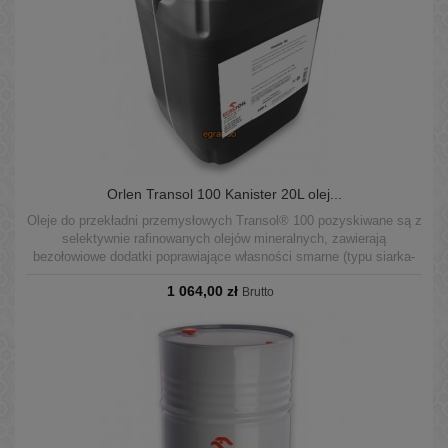
Orlen Transol 100 Kanister 20L olej...
Oleje do przekładni przemysłowych Transol® 100 pozyskiwane są z
selektywnie rafinowanych olejów mineralnych, zawierają
bezołowiowe dodatki poprawiające własności smarne (typu siarka-
fosfor) oraz zbiór dodatków o działaniu przeciwkorozyjnym,
1 064,00 zł
podwyższającym odporność na utlenianie, przeciwpiennym,
Brutto
demulgującym.