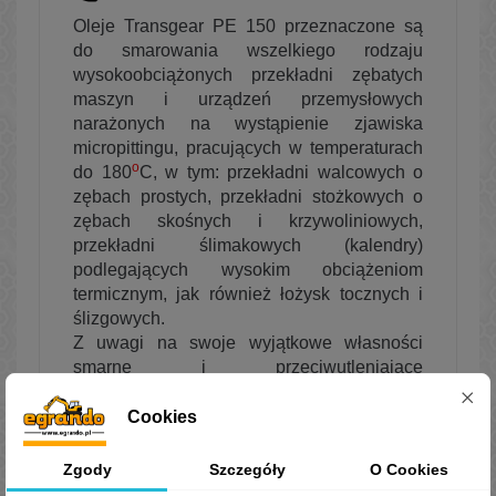
Oleje Transgear PE 150 przeznaczone są
do smarowania wszelkiego rodzaju
wysokoobciążonych przekładni zębatych
maszyn i urządzeń przemysłowych
narażonych na wystąpienie zjawiska
micropittingu, pracujących w temperaturach
o
do 180
C, w tym: przekładni walcowych o
zębach prostych, przekładni stożkowych o
zębach skośnych i krzywoliniowych,
przekładni ślimakowych (kalendry)
podlegających wysokim obciążeniom
termicznym, jak również łożysk tocznych i
ślizgowych.
Z uwagi na swoje wyjątkowe własności
smarne i przeciwutleniające
rekomendowane są również do smarowania
przekładni turbin wiatrowych pracujących w
Cookies
ciężkich warunkach.
Zgody
Szczegóły
O Cookies
Normy, aprobaty, specyfikacje