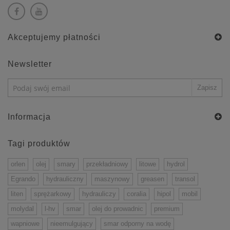
Akceptujemy płatności
Newsletter
Informacja
Tagi produktów
orlen
olej
smary
przekładniowy
litowe
hydrol
Egrando
hydrauliczny
maszynowy
greasen
transol
liten
sprężarkowy
hydrauliczy
coralia
hipol
mobil
molydal
l-hv
smar
olej do prowadnic
premium
wapniowe
nieemulgujący
smar odporny na wodę