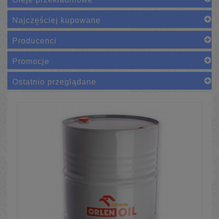
Najczęściej kupowane
Producenci
Promocje
Ostatnio przeglądane