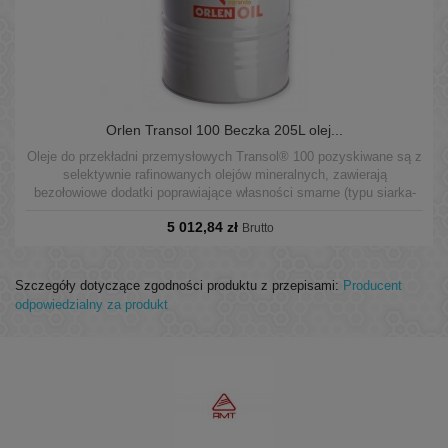
Orlen Transol 100 Beczka 205L olej...
Oleje do przekładni przemysłowych Transol® 100 pozyskiwane są z
selektywnie rafinowanych olejów mineralnych, zawierają
bezołowiowe dodatki poprawiające własności smarne (typu siarka-
fosfor) oraz zbiór dodatków o działaniu przeciwkorozyjnym,
5 012,84 zł
podwyższającym odporność na utlenianie, przeciwpiennym,
Brutto
demulgującym.
Szczegóły dotyczące zgodności produktu z przepisami:
Producent
odpowiedzialny za produkt