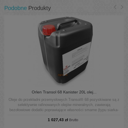
Podobne
Produkty
Orlen Transol 68 Kanister 20L olej...
Oleje do przekładni przemysłowych Transol® 68 pozyskiwane są z
selektywnie rafinowanych olejów mineralnych, zawierają
bezołowiowe dodatki poprawiające własności smarne (typu siarka-
fosfor) oraz zbiór dodatków o działaniu przeciwkorozyjnym,
1 027,43 zł
podwyższającym odporność na utlenianie, przeciwpiennym,
Brutto
demulgującym.