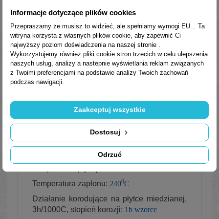
Informacje dotyczące plików cookies
Spełnia wymagania:
Przepraszamy że musisz to widzieć, ale spełniamy wymogi EU... Ta
US Steel 224
witryna korzysta z własnych plików cookie, aby zapewnić Ci
AGMA 9005-EO2 (EP)
najwyższy poziom doświadczenia na naszej stronie .
David Brown S1.53.101 typ E
Wykorzystujemy również pliki cookie stron trzecich w celu ulepszenia
DIN 51517 cz.3 – CLP
naszych usług, analizy a nastepnie wyświetlania reklam związanych
Cincinnati Machine P-74
z Twoimi preferencjami na podstawie analizy Twoich zachowań
podczas nawigacji.
Parametry fizyko-chemiczne
Zaakceptuj wszystkie
Wartości typowe:
Lepkość kinematyczna w temperaturze
Dostosuj
0
2
40
C:
152 mm
/s
Wskaźnik lepkości:
147
Odrzuć
0
Temperatura płynięcia:
-45
C
0
Temperatura zapłonu:
240
C
Działanie korodujące na płytce miedzianej,
3h/1000C, stopień korozji:
1b wzorce