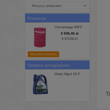
Promocje
Cimvantage 68FF
200L Uniwersalne
5 545,40 zł
Chłodziwo Cimcool
6 374,02 zł
Wszystkie promocje
Ostatnio przeglądane
Orlen Hipol 15 F...
T