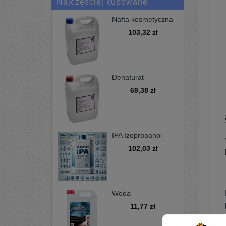
Najczęściej kupowane
Nafta kosmetyczna
bezwonna D100 -
103,32 zł
kanister 5L
Denaturat
niebarwiony,
69,38 zł
minimum 97%, opak
5L
IPA Izopropanol
alkohol
102,03 zł
izopropylowy 99,9%
5L
Woda
demineralizowana
11,77 zł
5L