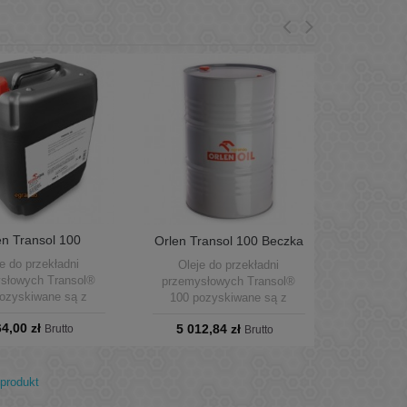
en Transol 100
Orlen Transol 100 Beczka
ster 20L olej...
205L olej...
e do przekładni
Oleje do przekładni
słowych Transol®
przemysłowych Transol®
ozyskiwane są z
100 pozyskiwane są z
ywnie rafinowanych
selektywnie rafinowanych
64,00 zł
5 012,84 zł
ów mineralnych,
Brutto
olejów mineralnych,
Brutto
rają bezołowiowe
zawierają bezołowiowe
tki poprawiające
dodatki poprawiające
ości smarne (typu
własności smarne (typu
produkt
-fosfor) oraz zbiór
siarka-fosfor) oraz zbiór