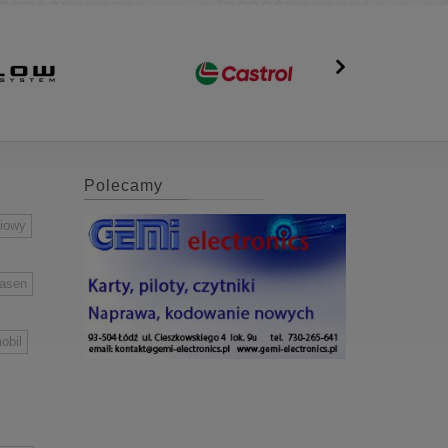
tków o działaniu
dodatków o działaniu
ciwkorozyjnym,
przeciwkorozyjnym,
zającym odporność
podwyższającym odporność
a utlenianie,
na utlenianie,
zeciwpiennym,
przeciwpiennym,
emulgującym.
demulgującym.
Polecamy
niowy
easen
obil