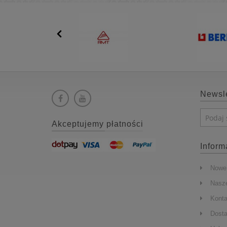
dod
pr
podwy
p
Newsle
Akceptujemy płatności
Inform
Nowe 
Nasze
Konta
Dost