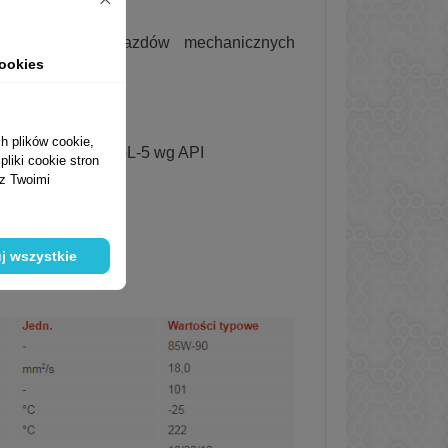
 przekładni pojazdów mechanicznych
ookies
h plików cookie,
zaleca olej klasy GL-5 wg API
liki cookie stron
 z Twoimi
j wszystkie