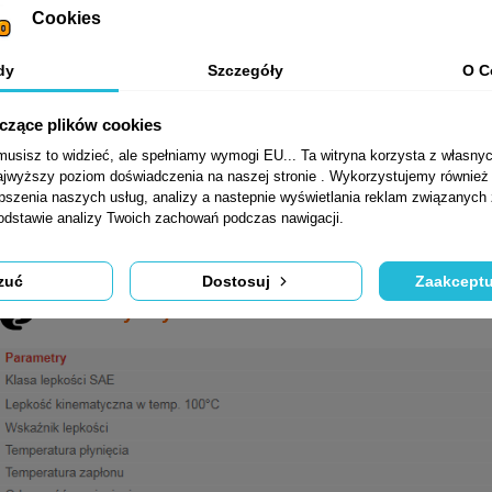
Zastosowanie
Cookies
Przeznaczony jest do smarowania tylnych mostów oraz
pracujących w trudnych warunkach eksploatacji, tj. przy:
dy
Szczegóły
O C
• dużych prędkościach i małym momencie obrotowym
yczące plików cookies
• małych prędkościach i dużym momencie obrotowym
sisz to widzieć, ale spełniamy wymogi EU... Ta witryna korzysta z własnyc
• oraz w tych maszynach i urządzeniach, do których producent 
jwyższy poziom doświadczenia na naszej stronie . Wykorzystujemy również p
epszenia naszych usług, analizy a nastepnie wyświetlania reklam związanych
Normy, aprobaty, specyfikacje
podstawie analizy Twoich zachowań podczas nawigacji.
Dopuszczenie do stosowania w pojazdach Melex
zuć
Dostosuj
Zaakceptu
Parametry fizyko-chemiczne