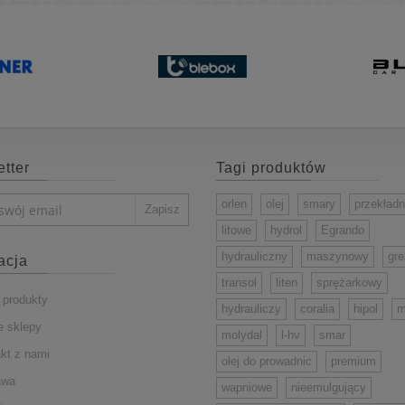
atków o działaniu
dodatków o działaniu
doda
zeciwkorozyjnym,
przeciwkorozyjnym,
prze
ższającym odporność
podwyższającym odporność
podwyżs
na utlenianie,
na utlenianie,
n
rzeciwpiennym,
przeciwpiennym,
pr
demulgującym.
demulgującym.
d
tter
Tagi produktów
orlen
olej
smary
przekład
litowe
hydrol
Egrando
hydrauliczny
maszynowy
gr
acja
transol
liten
sprężarkowy
produkty
hydrauliczy
coralia
hipol
m
 sklepy
molydal
l-hv
smar
kt z nami
olej do prowadnic
premium
awa
wapniowe
nieemulgujący