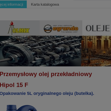
ęcej informacji
Karta katalogowa
Przemysłowy olej przekładniowy
Hipol 15 F
Opakowanie 5L oryginalnego oleju (butelka).