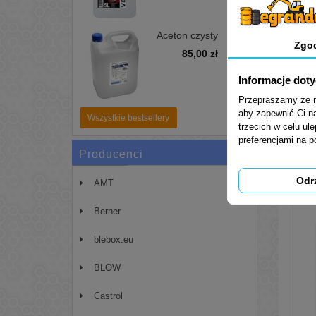
Aceton czysty
Zgo
pierwotny 99,99%
85,00 zł
5L - zmywacz,
odtłuszczacz
Informacje dot
Przepraszamy że mu
aby zapewnić Ci na
Wszystkie bestsellery
trzecich w celu ul
preferencjami na 
Producenci
Odr
AMT
Berner
blebox.eu
BLOW
Castrol