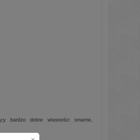
ący bardzo dobre własności smarne,