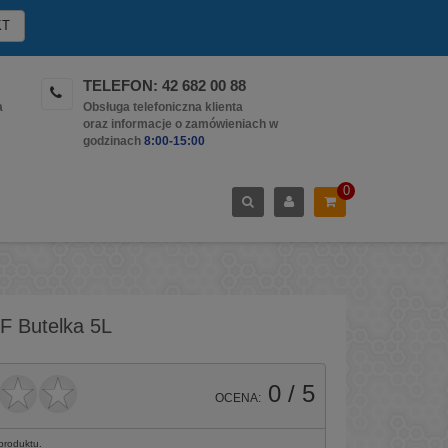
KT
TELEFON: 42 682 00 88
a
Obsługa telefoniczna klienta
oraz informacje o zamówieniach w
godzinach
8:00-15:00
0
 F Butelka 5L
0
/ 5
OCENA:
 produktu.