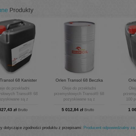
bne
Produkty
Transol 68 Kanister
Orlen Transol 68 Beczka
Orl
20L olej...
205L olej...
Kani
eje do przekładni
Oleje do przekładni
Olej
słowych Transol® 68
przemysłowych Transol® 68
przemy
ozyskiwane są z
pozyskiwane są z
100 p
tywnie rafinowanych
selektywnie rafinowanych
selekt
027,43 zł
5 012,84 zł
1 0
ejów mineralnych,
Brutto
olejów mineralnych,
Brutto
olej
ierają bezołowiowe
zawierają bezołowiowe
zawie
atki poprawiające
dodatki poprawiające
doda
ności smarne (typu
własności smarne (typu
własn
y dotyczące zgodności produktu z przepisami:
Producent odpowiedzialny za 
ka-fosfor) oraz zbiór
siarka-fosfor) oraz zbiór
siarka