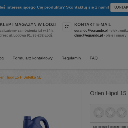
złeś interesującego Cię produktu? Skontaktuj się z nami!
KONTA
KLEP I MAGAZYN W ŁODZI
KONTAKT E-MAIL
ealizujemy zamówienia już w 24h.
egrando@egrando.pl
- elektronik
dres: ul. Lodowa 91, 93-232 Łódź
.
olmix@egrando.pl
- oleje i smary
log
Formularz kontaktowy
Regulamin
FAQ
len Hipol 15 F Butelka 5L
Orlen Hipol 15
Nie oceniłeś jeszcze tego