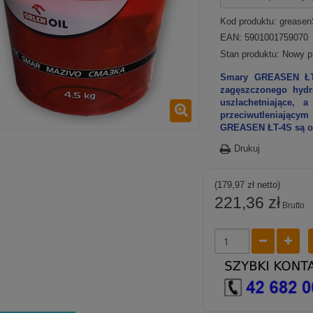
Kod produktu:
greasen
EAN: 5901001759070
Stan produktu:
Nowy p
Smary GREASEN ŁT-
zagęszczonego hydro
uszlachetniające, 
przeciwutleniając
GREASEN ŁT-4S są od
Drukuj
(179,97 zł netto)
221,36 zł
Brutto