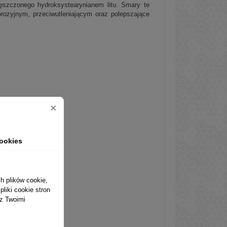
zczonego hydroksystearynianem litu. Smary te
orozyjnym, przeciwutleniającym oraz polepszające
ookies
h plików cookie,
liki cookie stron
 z Twoimi