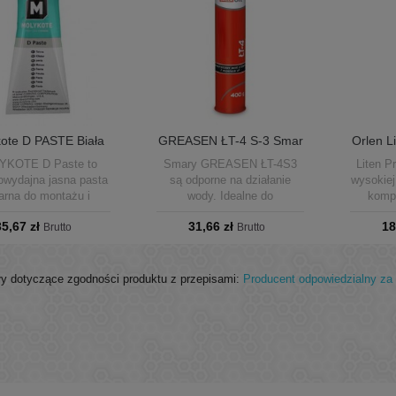
ote D PASTE Biała
GREASEN ŁT-4 S-3 Smar
Orlen L
ta Montażowa 50g
Kartusz 400g
EP-3
YKOTE D Paste to
Smary GREASEN ŁT-4S3
Liten 
wydajna jasna pasta
są odporne na działanie
wysokiej
rna do montażu i
wody. Idealne do
komp
ierania elementów
smarowania łożysk, sworzni,
przezn
35,67 zł
31,66 zł
18
owych. Chroni przed
Brutto
przegubów, cięgien i
Brutto
osi, pro
arciem, zużyciem i
prowadnic.
przekł
ją, zapewnia czyste
przemysł
rowanie i wysoką
budo
y dotyczące zgodności produktu z przepisami:
Producent odpowiedzialny za 
ść bez PTFE/PFAS.
kartusz
 temperatur –25 °C do
komfor
0 °C. Tubka 50 g.