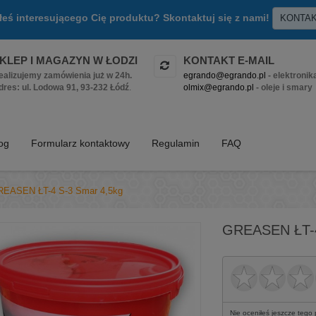
złeś interesującego Cię produktu? Skontaktuj się z nami!
KONTA
KLEP I MAGAZYN W ŁODZI
KONTAKT E-MAIL
ealizujemy zamówienia już w 24h.
egrando@egrando.pl
- elektronik
dres: ul. Lodowa 91, 93-232 Łódź
.
olmix@egrando.pl
- oleje i smary
log
Formularz kontaktowy
Regulamin
FAQ
EASEN ŁT-4 S-3 Smar 4,5kg
GREASEN ŁT-4
Nie oceniłeś jeszcze tego