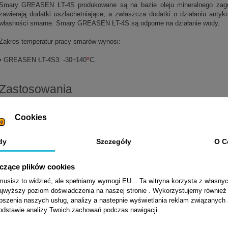
Smary GREASEN ŁT-4S produkowane są na bazie oleju mineralnego zagęs
zawierają dodatki uszlachetniające, a zwłaszcza dodatki o działaniu antyk
własności smarne. Smary GREASEN ŁT-4S są odporne na działanie wody.
Zakres temperatur pracy smarów wynosi:
o
• GREASEN ŁT-4S3: -30÷140
C.
Zastosowania
Smary GREASEN ŁT-4S stosuje się do smarowania:
Cookies
• samochodowych łożysk tocznych,
• przegubów krzyżakowych w trakcie montażu,
dy
Szczegóły
O C
• cięgien i prowadnic maszyn oraz innych elementów urządzeń,
• łożysk ślizgowych pracujących w dopuszczalnych zakresach temperatur
yczące plików cookies
Normy, aprobaty, specyfikacje
sisz to widzieć, ale spełniamy wymogi EU... Ta witryna korzysta z własnyc
jwyższy poziom doświadczenia na naszej stronie . Wykorzystujemy również p
Greasen ŁT-4S3:
epszenia naszych usług, analizy a nastepnie wyświetlania reklam związanych
DIN 51 502: KP3N-30
podstawie analizy Twoich zachowań podczas nawigacji.
ISO 6743-9: CDEA-3