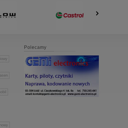
Polecamy
niowy
easen
obil
inowy