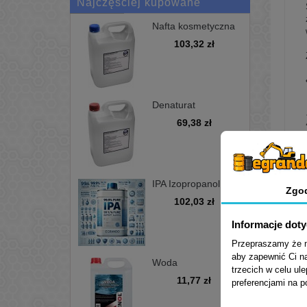
Najczęściej kupowane
Nafta kosmetyczna
bezwonna D100 -
103,32 zł
kanister 5L
Denaturat
niebarwiony,
69,38 zł
minimum 97%, opak
5L
IPA Izopropanol
Zgo
alkohol
102,03 zł
izopropylowy 99,9%
5L
Informacje dot
Przepraszamy że mu
aby zapewnić Ci na
Woda
trzecich w celu ul
demineralizowana
11,77 zł
preferencjami na 
5L