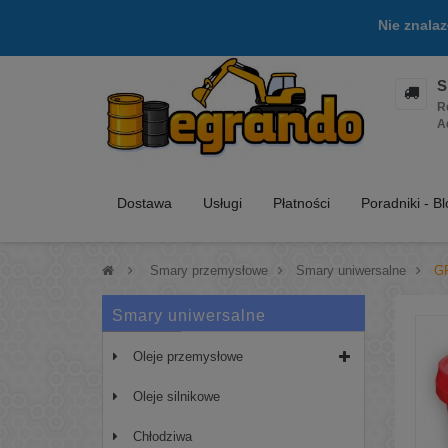
Nie znala
S
R
A
Dostawa
Usługi
Płatności
Poradniki - B
>
Smary przemysłowe
>
Smary uniwersalne
>
GR
Smary uniwersalne
Oleje przemysłowe
Oleje silnikowe
Chłodziwa