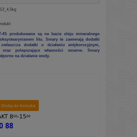
S3_4,5kg
rodukt
4S produkowane są na bazie oleju mineralnego
ksystearynianem litu. Smary te zawierają dodatki
a zwłaszcza dodatki o działaniu antykorozyjnym,
ym oraz polepszające własności smarne. Smary
porne na działanie wody.
Dodaj do koszyka