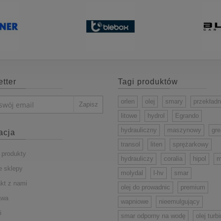
tter
Tagi produktów
orlen
olej
smary
przekład
litowe
hydrol
Egrando
hydrauliczny
maszynowy
gr
acja
transol
liten
sprężarkowy
produkty
hydrauliczy
coralia
hipol
m
 sklepy
molydal
l-hv
smar
kt z nami
olej do prowadnic
premium
awa
wapniowe
nieemulgujący
i
smar odporny na wodę
olej turb