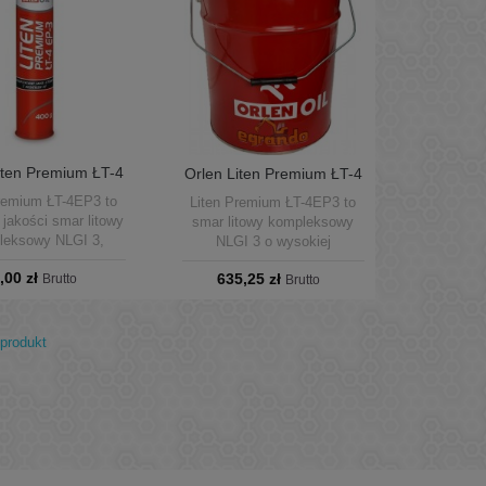
iten Premium ŁT-4
Orlen Liten Premium ŁT-4
 Smar litowy...
EP-3 Smar litowy...
Premium ŁT-4EP3 to
Liten Premium ŁT-4EP3 to
 jakości smar litowy
smar litowy kompleksowy
leksowy NLGI 3,
NLGI 3 o wysokiej
aczony do łożysk,
odporności na obciążenia
,00 zł
635,25 zł
wadnic, przegubów i
Brutto
udarowe i temperaturę.
Brutto
adni w maszynach
Doskonały do łożysk,
owych, rolniczych i
przegubów, osi, prowadnic i
wlanych. Wersja
mechanizmów w maszynach
produkt
 400 g to wygoda i
przemysłowych, rolniczych i
t stosowania smaru
budowlanych. Oryginalne
ORLEN OIL.
opakowanie 17 kg ORLEN
OIL.