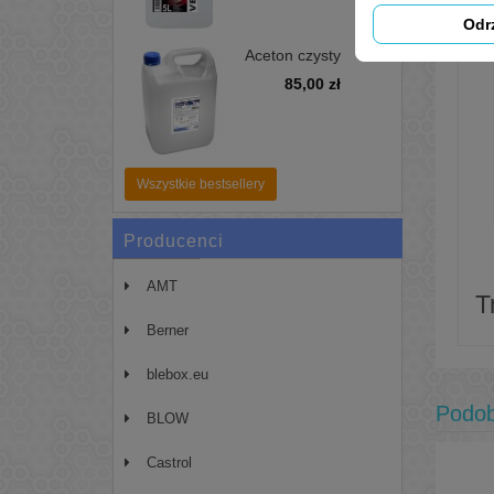
Odr
Aceton czysty
pierwotny 99,99%
85,00 zł
5L - zmywacz,
odtłuszczacz
Wszystkie bestsellery
Producenci
AMT
T
Berner
blebox.eu
Podo
BLOW
Castrol