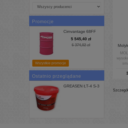
Promocje
Cimvantage 68FF
200L Uniwersalne
5 545,40 zł
Chłodziwo Cimcool
6 374,02 zł
Molyk
pas
MOL
wysoko
sma
Wszystkie promocje
doc
metal
Ostatnio przeglądane
zat
koroz
GREASEN ŁT-4 S-3
sma
Szczegół
Smar...
nośno
Zakres
+25