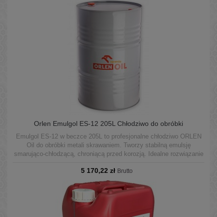
Orlen Emulgol ES-12 205L Chłodziwo do obróbki
Emulgol ES-12 w beczce 205L to profesjonalne chłodziwo ORLEN
Oil do obróbki metali skrawaniem. Tworzy stabilną emulsję
smarująco-chłodzącą, chroniącą przed korozją. Idealne rozwiązanie
dla dużych zakładów i produkcji seryjnej. Produkt pochodzi z
5 170,22 zł
legalnej dystrybucji ORLEN – świeży, bezpiecznie transportowany i
Brutto
przechowywany.