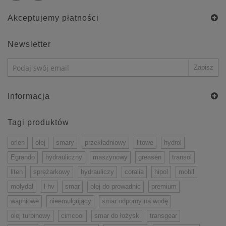
Akceptujemy płatności
Newsletter
Informacja
Tagi produktów
orlen
olej
smary
przekładniowy
litowe
hydrol
Egrando
hydrauliczny
maszynowy
greasen
transol
liten
sprężarkowy
hydrauliczy
coralia
hipol
mobil
molydal
l-hv
smar
olej do prowadnic
premium
wapniowe
nieemulgujący
smar odporny na wodę
olej turbinowy
cimcool
smar do łożysk
transgear