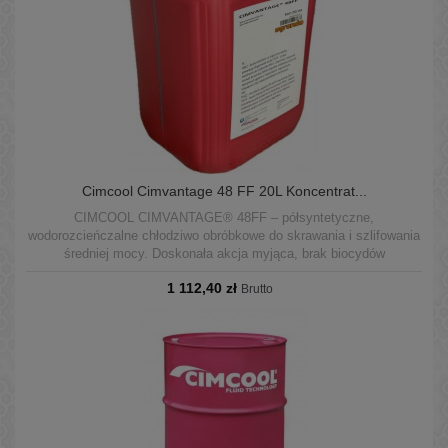
Cimcool Cimvantage 48 FF 20L Koncentrat...
CIMCOOL CIMVANTAGE® 48FF – półsyntetyczne,
wodorozcieńczalne chłodziwo obróbkowe do skrawania i szlifowania
średniej mocy. Doskonała akcja myjąca, brak biocydów
uwalniających formaldehyd. Oryginalne opakowania 20L i 200L.
1 112,40 zł
Brutto