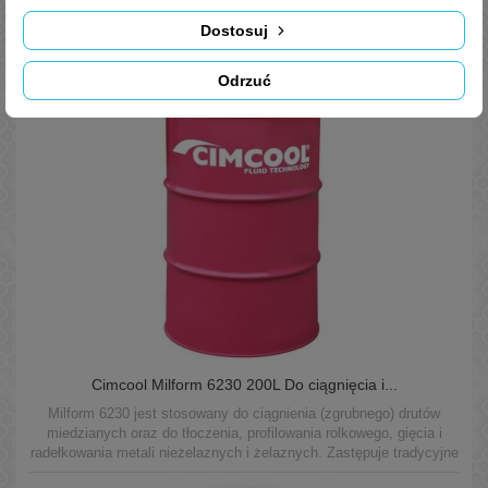
Dostosuj
Podobne
Produkty
Odrzuć
Cimcool Milform 6230 200L Do ciągnięcia i...
Milform 6230 jest stosowany do ciągnienia (zgrubnego) drutów
miedzianych oraz do tłoczenia, profilowania rolkowego, gięcia i
radełkowania metali nieżelaznych i żelaznych. Zastępuje tradycyjne
emulsyjne produkty ciągarnicze.