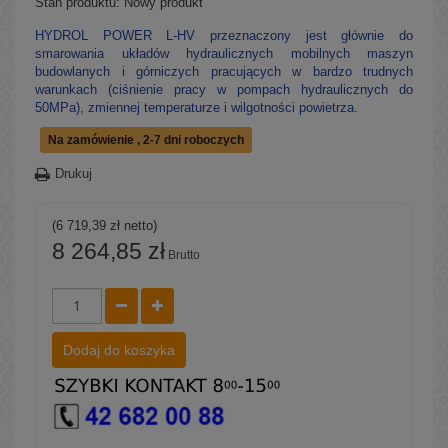
Stan produktu:
Nowy produkt
HYDROL POWER L-HV przeznaczony jest głównie do
smarowania układów hydraulicznych mobilnych maszyn
budowlanych i górniczych pracujących w bardzo trudnych
warunkach (ciśnienie pracy w pompach hydraulicznych do
50MPa), zmiennej temperaturze i wilgotności powietrza.
Na zamówienie , 2-7 dni roboczych
Drukuj
(6 719,39 zł netto)
8 264,85 zł
Brutto
Dodaj do koszyka