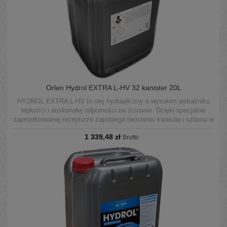
Orlen Hydrol EXTRA L-HV 32 kanister 20L
HYDROL EXTRA L-HV to olej hydrauliczny o wysokim wskaźniku
lepkości i doskonałej odporności na ścinanie. Dzięki specjalnie
zaprojektowanej recepturze zapobiega tworzeniu kwasów i szlamu w
wyniku utleniania oleju szczególnie w bardzo ciężkich warunkach
1 339,48 zł
pracy i wysokich temperaturach.
Brutto