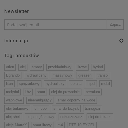
Newsletter
Informacja
Tagi produktów
orlen
olej
smary
przekładniowy
litowe
hydrol
Egrando
hydrauliczny
maszynowy
greasen
transol
liten
sprężarkowy
hydrauliczy
coralia
hipol
mobil
molydal
l-hv
smar
olej do prowadnic
premium
wapniowe
nieemulgujący
smar odporny na wodę
olej turbinowy
cimcool
smar do łożysk
transgear
olej shell
olej sprężarkowy
odtłuszczacz
olej do tokarki
oleje MatraX
smar litowy
łt-4
DTE 10 EXCEL