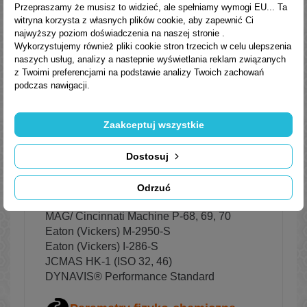
Przepraszamy że musisz to widzieć, ale spełniamy wymogi EU... Ta
mechanizmów regulujących i sterujących,
witryna korzysta z własnych plików cookie, aby zapewnić Ci
przekładni hydraulicznych, oraz innych
najwyższy poziom doświadczenia na naszej stronie .
podobnych urządzeń.
Wykorzystujemy również pliki cookie stron trzecich w celu ulepszenia
naszych usług, analizy a nastepnie wyświetlania reklam związanych
Normy, aprobaty, specyfikacje
z Twoimi preferencjami na podstawie analizy Twoich zachowań
podczas nawigacji.
​ISO 11158
DIN 51524 Part 3
Zaakceptuj wszystkie
Aprobaty:
Parker Denison HF-0, HF-1, HF-2
Dostosuj
HYDROL POWER L-HV
Spełnia lub przewyższa wymagania:
Odrzuć
Bosch Rexroth RE 90220-01
MAG/ Cincinnati Machine P-68, 69, 70
Eaton (Vickers) M-2950-S
Eaton (Vickers) I-286-S
JCMAS HK-1 (ISO 32, 46)
DYNAVIS® Performance Standard