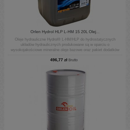
Orlen Hydrol HLP L-HM 15 20L Olej...
Oleje hydrauliczne Hydrol® L-HM/HLP do hydrostatycznych
układów hydraulicznych produkowane są w oparciu o
wysokojakościowe mineralne oleje bazowe oraz pakiet dodatków
uszlachetniających poprawiających własności przeciwzużyciowe,
496,77 zł
przeciwkorozyjne.
Brutto