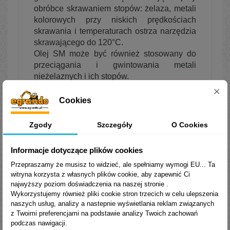
obróbce skrawaniem stopów: żelaza, metali
kolorowych przy niskich prędkościach
skrawania i temperaturach ostrza narzędzia
skrawającego do 120°C.
Olej SM może być również stosowany do
przeciągania i gwintowania metali
nieżelaznych i ich stopów.
Parametry fizyko-chemiczne
Cookies
Zgody
Szczegóły
O Cookies
Informacje dotyczące plików cookies
Przepraszamy że musisz to widzieć, ale spełniamy wymogi EU... Ta
witryna korzysta z własnych plików cookie, aby zapewnić Ci
najwyższy poziom doświadczenia na naszej stronie .
Wykorzystujemy również pliki cookie stron trzecich w celu ulepszenia
naszych usług, analizy a nastepnie wyświetlania reklam związanych
z Twoimi preferencjami na podstawie analizy Twoich zachowań
podczas nawigacji.