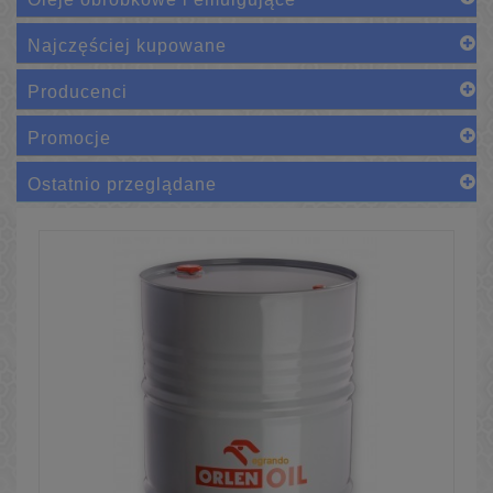
Najczęściej kupowane
Producenci
Promocje
Ostatnio przeglądane