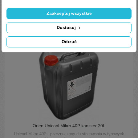
Trusted Shops Reviews
Zaakceptuj wszystkie
Dostosuj
Podobne
Produkty
Odrzuć
Orlen Unicool Mikro 40P kanister 20L
Unicool Mikro 40P - przeznaczony do stosowania w typowych