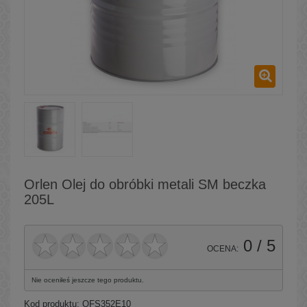
Orlen Olej do obróbki metali SM beczka
205L
0
/ 5
OCENA:
Nie oceniłeś jeszcze tego produktu.
Kod produktu:
QFS352E10