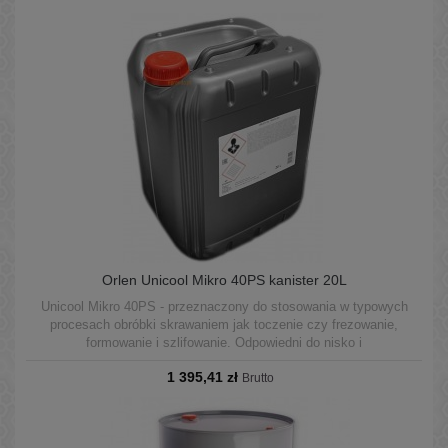
Orlen Unicool Mikro 40PS kanister 20L
Unicool Mikro 40PS - przeznaczony do stosowania w typowych
procesach obróbki skrawaniem jak toczenie czy frezowanie,
formowanie i szlifowanie. Odpowiedni do nisko i
wysokociśnieniowych systemów CNC. Może być stosowany w
1 395,41 zł
układach centralnych oraz w pojedynczych maszynach.
Brutto