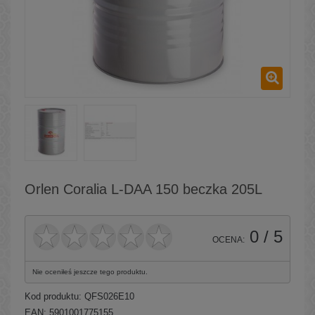
Orlen Coralia L-DAA 150 beczka 205L
0
/ 5
OCENA:
Nie oceniłeś jeszcze tego produktu.
Kod produktu:
QFS026E10
EAN: 5901001775155