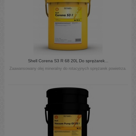
Shell Corena S3 R 68 20L Do sprężarek...
Zaawansowany olej mineralny do rotacyjnych sprężarek powietrza.