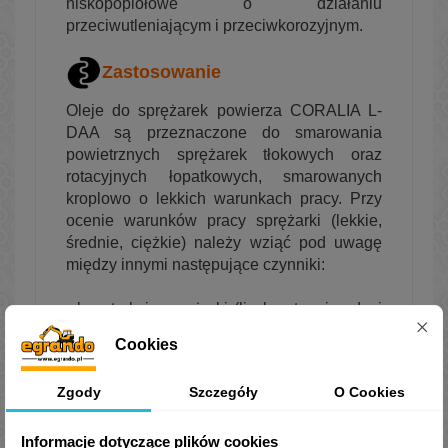
niskopopiołowe o działaniu
przeciwutleniającym i przeciwkorozyjnym.
Zastosowanie
Oleje do sprężarek powierza CORALIA L-
DAA są przeznaczone do smarowania
powietrznych sprężarek tłokowych oraz
rotacyjnych łopatkowych, smarowanych
kroplowo o lekkich warunkach pracy. Przy
ocenie warunków pracy sprężarki (lekkie,
średnie, ciężkie) należy wziąć pod uwagę
między innymi następujące czynniki:
• konstrukcję sprężarki (liczba stopni, rodzaj
chłodzenia),
Cookies
• warunki otoczenia (temperatura czynnika
chłodzącego, temperatura powietrza na
Zgody
Szczegóły
O Cookies
wlocie),
• warunki eksploatacji (praca ciągła czy
przerywana).
Informacje dotyczące plików cookies