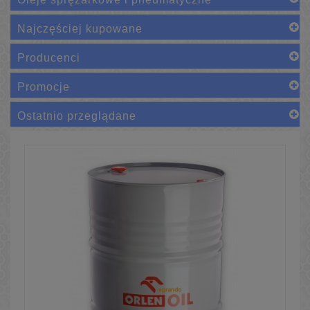
Najczęściej kupowane
Producenci
Promocje
Ostatnio przeglądane