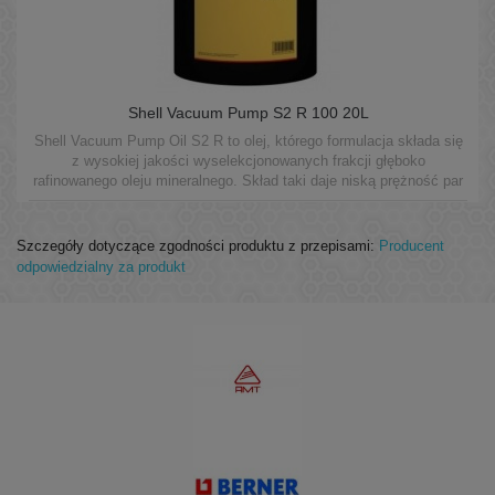
Shell Vacuum Pump S2 R 100 20L
Shell Vacuum Pump Oil S2 R to olej, którego formulacja składa się
z wysokiej jakości wyselekcjonowanych frakcji głęboko
rafinowanego oleju mineralnego. Skład taki daje niską prężność par
oleju oraz doskonałe własności smarne w rotacyjnych pompach
próżniowych.
Szczegóły dotyczące zgodności produktu z przepisami:
Producent
odpowiedzialny za produkt