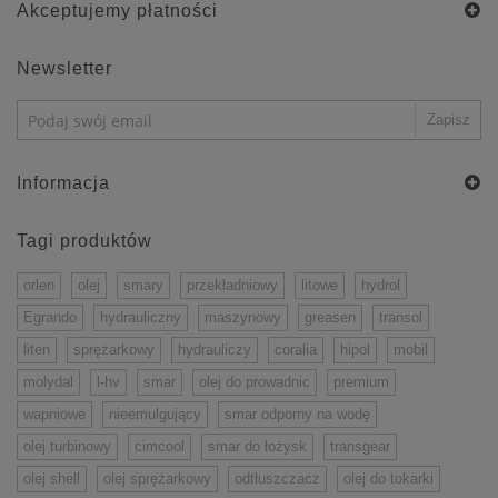
Akceptujemy płatności
Newsletter
Informacja
Tagi produktów
orlen
olej
smary
przekładniowy
litowe
hydrol
Egrando
hydrauliczny
maszynowy
greasen
transol
liten
sprężarkowy
hydrauliczy
coralia
hipol
mobil
molydal
l-hv
smar
olej do prowadnic
premium
wapniowe
nieemulgujący
smar odporny na wodę
olej turbinowy
cimcool
smar do łożysk
transgear
olej shell
olej sprężarkowy
odtłuszczacz
olej do tokarki