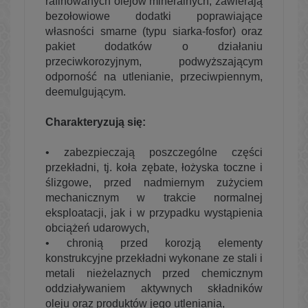
rafinowanych olejów mineralnych, zawierają
bezołowiowe dodatki poprawiające
własności smarne (typu siarka-fosfor) oraz
pakiet dodatków o działaniu
przeciwkorozyjnym, podwyższającym
odporność na utlenianie, przeciwpiennym,
deemulgującym.
Charakteryzują się:
• zabezpieczają poszczególne części
przekładni, tj. koła zębate, łożyska toczne i
ślizgowe, przed nadmiernym zużyciem
mechanicznym w trakcie normalnej
eksploatacji, jak i w przypadku wystąpienia
obciążeń udarowych,
•
chronią
przed korozją elementy
konstrukcyjne przekładni wykonane ze stali i
metali nieżelaznych przed chemicznym
oddziaływaniem aktywnych składników
oleju oraz produktów jego utleniania,