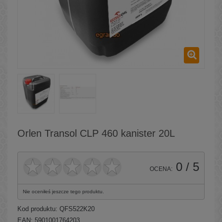
Orlen Transol CLP 460 kanister 20L
0
/ 5
OCENA:
Nie oceniłeś jeszcze tego produktu.
Kod produktu:
QFS522K20
EAN: 5901001764203