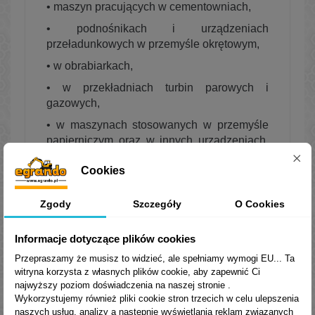
•
maszyn pracujących w cementowniach,
•
podnośnikach i urządzeniach
przeładunkowych w przemyśle okrętowym,
•
w obrabiarkach,
•
w przekładniach turbin parowych i
gazowych,
•
w maszynach stosowanych w przemyśle
papierniczym oraz w innych urządzeniach,
o
w temperaturach do 120
C, wymagających
Cookies
użycia olejów o zwiększonej wytrzymałości
warstwy smarnej na obciążenie (oleje
zawierają dodatki EP - Extreme Pressure),
Zgody
Szczegóły
O Cookies
dobrej stabilności termooksydacyjnej przy
zastosowaniu w wyższych temperaturach i
Informacje dotyczące plików cookies
dobrych właściwościach
Przepraszamy że musisz to widzieć, ale spełniamy wymogi EU... Ta
przeciwkorozyjnych (względem żelaza i
witryna korzysta z własnych plików cookie, aby zapewnić Ci
metali nieżelaznych) oraz deemulgujących.
najwyższy poziom doświadczenia na naszej stronie .
Wykorzystujemy również pliki cookie stron trzecich w celu ulepszenia
®
Oleje Transol
CLP 460 mogą być
naszych usług, analizy a nastepnie wyświetlania reklam związanych