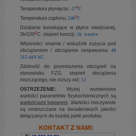
0
Temperatura płynięcia:
-17
C
0
Temperatura zapłonu:
246
C
Działanie korodujące w płytce miedzianej,
0
3h/100
C, stopień korozji:
1b wzorce
Własności smarne / wskaźnik zużycia pod
obciążeniem / obciążenie zespawania:
48
315 daN kG
Zdolność do przenoszenia obciążeń na
stanowisku FZG, stopień obciążenia
niszczącego, nie niższy niż:
12
OSTRZEŻENIE:
Wyżej wymienione
wartości parametrów fizykochemicznych są
wartościami typowymi
. Wartości rzeczywiste
są umieszczane na świadectwach jakości
dołączanych do każdej partii produktu.