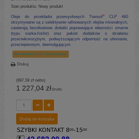
Stan produktu:
Nowy produkt
®
Oleje do przekładni przemysłowych Transol
CLP 460
otrzymywane są z selektywnie rafinowanych olejów mineralnych,
zawierają bezołowiowe dodatki poprawiające własności smarne
(typu siarka-fosfor) oraz pakiet dodatków o działaniu
przeciwkorozyjnym, podwyższającym odporność na utlenianie,
przeciwpiennym, deemulgującym.
Na zamówienie, 2-7 dni roboczych.
Drukuj
(997,59 zł netto)
1 227,04 zł
Brutto
Dodaj do koszyka