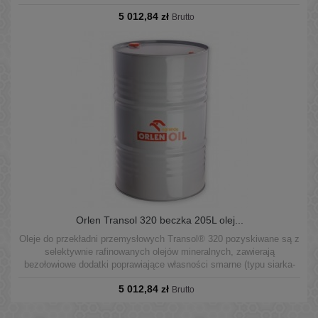
fosfor) oraz zbiór dodatków o działaniu przeciwkorozyjnym,
5 012,84 zł
podwyższającym odporność na utlenianie, przeciwpiennym,
Brutto
demulgującym.
Orlen Transol 320 beczka 205L olej...
Oleje do przekładni przemysłowych Transol® 320 pozyskiwane są z
selektywnie rafinowanych olejów mineralnych, zawierają
bezołowiowe dodatki poprawiające własności smarne (typu siarka-
fosfor) oraz zbiór dodatków o działaniu przeciwkorozyjnym,
5 012,84 zł
podwyższającym odporność na utlenianie, przeciwpiennym,
Brutto
demulgującym.