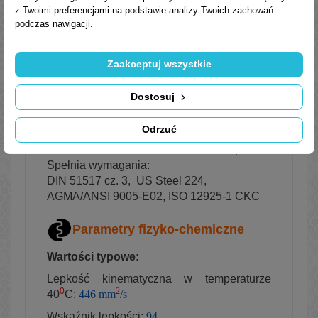
z Twoimi preferencjami na podstawie analizy Twoich zachowań
stosowane w przypadkach, gdy przekładnie
podczas nawigacji.
narażone są na agresywne działanie
środowiska (para wodna, gazy korozyjne),
jak również zmienne temperatury otoczenia
Zaakceptuj wszystkie
(dźwigi, wciągarki, itp.).
Dostosuj
Normy, aprobaty, specyfikacje
Odrzuć
Dopuszczenia:
FLSmidth MAAG Gear GEARS60752,
Spełnia wymagania:
DIN 51517 cz. 3, US Steel 224,
AGMA/ANSI 9005-E02, ISO 12925-1 CKC
Parametry fizyko-chemiczne
Wartości typowe:
Lepkość kinematyczna w temperaturze
0
2
40
C:
446 mm
/s
Wskaźnik lepkości:
94