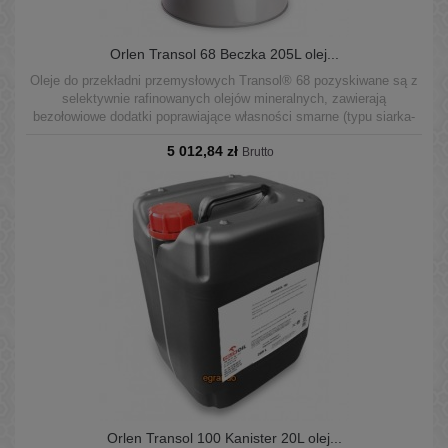
Orlen Transol 68 Beczka 205L olej...
Oleje do przekładni przemysłowych Transol® 68 pozyskiwane są z
selektywnie rafinowanych olejów mineralnych, zawierają
bezołowiowe dodatki poprawiające własności smarne (typu siarka-
fosfor) oraz zbiór dodatków o działaniu przeciwkorozyjnym,
5 012,84 zł
podwyższającym odporność na utlenianie, przeciwpiennym,
Brutto
demulgującym.
Orlen Transol 100 Kanister 20L olej...