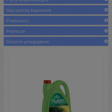
Najczęściej kupowane
Producenci
Promocje
Ostatnio przeglądane