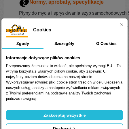
Normy, aprobaty, specyfikacje
Płyny do mycia i spryskiwania szyb samochodowych 
Oil.
Wyrób wyprodukowano zgodnie z systemem zarządza
Cookies
EN ISO 9001:2015..
Zgody
Szczegóły
O Cookies
Informacje dotyczące plików cookies
Przepraszamy że musisz to widzieć, ale spełniamy wymogi EU... Ta
witryna korzysta z własnych plików cookie, aby zapewnić Ci
najwyższy poziom doświadczenia na naszej stronie .
Wykorzystujemy również pliki cookie stron trzecich w celu ulepszenia
naszych usług, analizy a nastepnie wyświetlania reklam związanych
Trusted Shops Reviews
z Twoimi preferencjami na podstawie analizy Twoich zachowań
podczas nawigacji.
Zaakceptuj wszystkie
Podobne
Produkty
Dostosuj