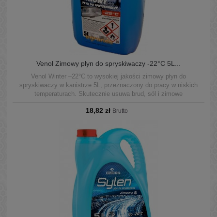
Venol Zimowy płyn do spryskiwaczy -22°C 5L...
Venol Winter –22°C to wysokiej jakości zimowy płyn do
spryskiwaczy w kanistrze 5L, przeznaczony do pracy w niskich
temperaturach. Skutecznie usuwa brud, sól i zimowe
zanieczyszczenia, zapewniając czystą szybę bez smug.
18,82 zł
Bezpieczny dla lakieru, gumy i reflektorów LED/ksenon. Produkt
Brutto
oparty na metanolu — sprzedaż wyłącznie dla firm, tylko na fakturę
VAT...