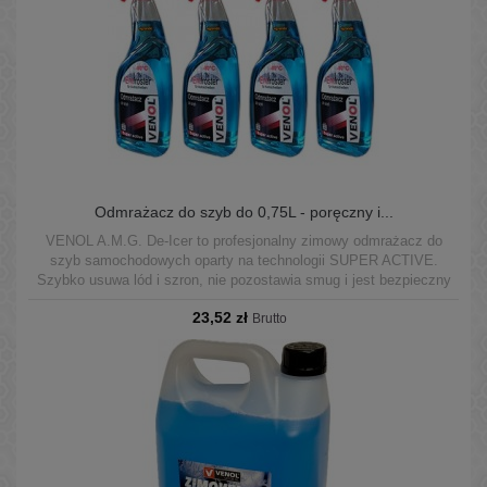
Odmrażacz do szyb do 0,75L - poręczny i...
VENOL A.M.G. De-Icer to profesjonalny zimowy odmrażacz do
szyb samochodowych oparty na technologii SUPER ACTIVE.
Szybko usuwa lód i szron, nie pozostawia smug i jest bezpieczny
dla lakieru, gum i chromu. Skuteczny nawet do –20 °C. Poręczny
23,52 zł
atomizer 0,75 L zapewnia równomierne rozpylenie i łatwą aplikację
Brutto
w zimowych warunkach.