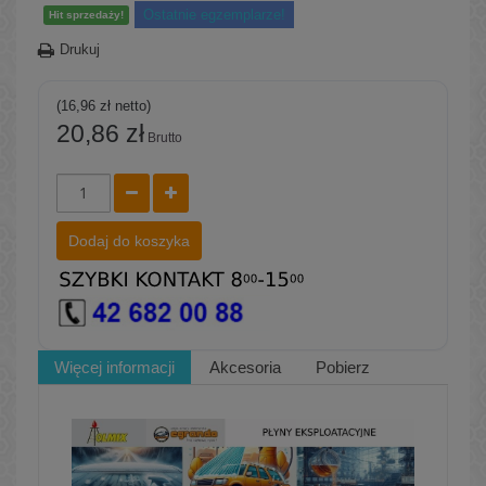
Ostatnie egzemplarze!
Hit sprzedaży!
Drukuj
(16,96 zł netto)
20,86 zł
Brutto
Dodaj do koszyka
Więcej informacji
Akcesoria
Pobierz