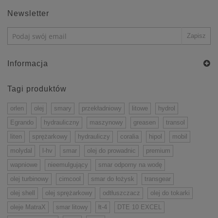
Newsletter
Informacja
Tagi produktów
orlen
olej
smary
przekładniowy
litowe
hydrol
Egrando
hydrauliczny
maszynowy
greasen
transol
liten
sprężarkowy
hydrauliczy
coralia
hipol
mobil
molydal
l-hv
smar
olej do prowadnic
premium
wapniowe
nieemulgujący
smar odporny na wodę
olej turbinowy
cimcool
smar do łożysk
transgear
olej shell
olej sprężarkowy
odtłuszczacz
olej do tokarki
oleje MatraX
smar litowy
łt-4
DTE 10 EXCEL