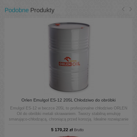
Podobne
Produkty
Orlen Emulgol ES-12 205L Chłodziwo do obróbki
Emulgol ES-12 w beczce 205L to profesjonalne chłodziwo ORLEN
Oil do obróbki metali skrawaniem. Tworzy stabilną emulsję
smarująco-chłodzącą, chroniącą przed korozją. Idealne rozwiązanie
dla dużych zakładów i produkcji seryjnej. Produkt pochodzi z
5 170,22 zł
legalnej dystrybucji ORLEN – świeży, bezpiecznie transportowany i
Brutto
przechowywany.