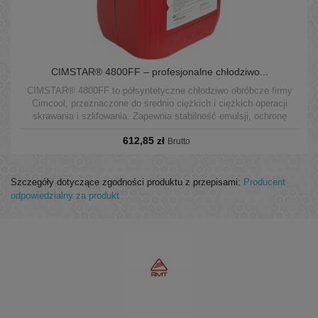
CIMSTAR® 4800FF – profesjonalne chłodziwo...
CIMSTAR® 4800FF to półsyntetyczne chłodziwo obróbcze firmy
Cimcool, przeznaczone do średnio ciężkich i ciężkich operacji
skrawania i szlifowania. Zapewnia stabilność emulsji, ochronę
antykorozyjną i czystość procesu, sprawdzając się w maszynach
612,85 zł
indywidualnych i układach centralnych.
Brutto
Szczegóły dotyczące zgodności produktu z przepisami:
Producent
odpowiedzialny za produkt