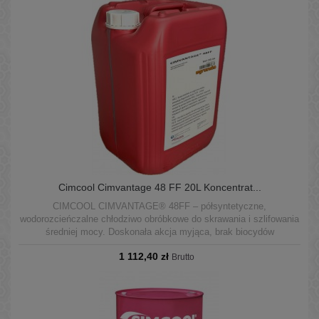
Cimcool Cimvantage 48 FF 20L Koncentrat...
CIMCOOL CIMVANTAGE® 48FF – półsyntetyczne,
wodorozcieńczalne chłodziwo obróbkowe do skrawania i szlifowania
średniej mocy. Doskonała akcja myjąca, brak biocydów
uwalniających formaldehyd. Oryginalne opakowania 20L i 200L.
1 112,40 zł
Brutto