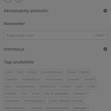
Akceptujemy płatności
Newsletter
Informacja
Tagi produktów
orlen
olej
smary
przekładniowy
litowe
hydrol
Egrando
hydrauliczny
maszynowy
greasen
transol
liten
sprężarkowy
hydrauliczy
coralia
hipol
mobil
molydal
l-hv
smar
olej do prowadnic
premium
wapniowe
nieemulgujący
smar odporny na wodę
olej turbinowy
cimcool
smar do łożysk
transgear