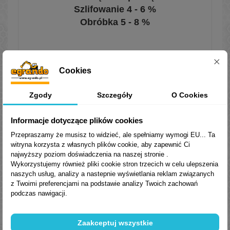
Szlifowanie 4 - 6 %
Obróbka 5 - 8 %
O NAS:
Cookies
Jesteśmy firmą z wieloletnim
doświadczeniem w branży olejów,
Zgody
Szczegóły
O Cookies
smarów, chłodziw oraz płynów
eksploatacyjnych do zastosowań w
Informacje dotyczące plików cookies
przemyśle oraz motoryzacji. W
Przepraszamy że musisz to widzieć, ale spełniamy wymogi EU... Ta
dystrybucji posiadamy produkty
witryna korzysta z własnych plików cookie, aby zapewnić Ci
krajowe oraz importowe. Dzięki
najwyższy poziom doświadczenia na naszej stronie .
bogatej ofercie możemy
Wykorzystujemy również pliki cookie stron trzecich w celu ulepszenia
naszych usług, analizy a nastepnie wyświetlania reklam związanych
zaproponować środki dedykowane
z Twoimi preferencjami na podstawie analizy Twoich zachowań
dla danych maszyn a także
podczas nawigacji.
zamienniki produktów dotychczas
stosowanych.
Zaakceptuj wszystkie