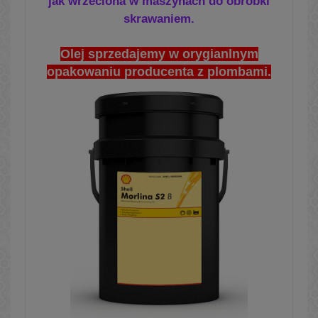
jak wrzeciona w maszynach do
obróbki
skrawaniem.
Olej sprzedajemy w orygianlnym
opakowaniu producenta z plombami.