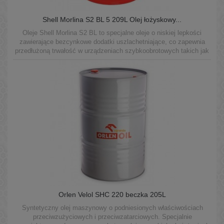
Shell Morlina S2 BL 5 209L Olej łożyskowy...
Oleje Shell Morlina S2 BL to specjalne oleje o niskiej lepkości
zawierające bezcynkowe dodatki uszlachetniające, co zapewnia
przedłużoną trwałość w urządzeniach szybkoobrotowych takich jak
wrzeciona w maszynach do obróbki skrawaniem.
Orlen Velol SHC 220 beczka 205L
Syntetyczny olej maszynowy o podniesionych właściwościach
przeciwzużyciowych i przeciwzatarciowych. Specjalnie