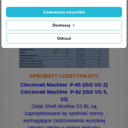
Zaakceptuj wszystkie
Dostosuj
TYPOWE WŁAŚCIWOŚCI FIZYCZNE:
Odrzuć
APROBATY I CERTYFIKATY:
Cincinnati Machine P-65 (ISO VG 2)
Cincinnati Machine P-62 (ISO VG 5,
10)
Oleje Shell Morlina S2 BL są
zaprojektowane by spełniać normy
wymagające zastosowania wysokiej
jakości olejów o niskiej lepkości