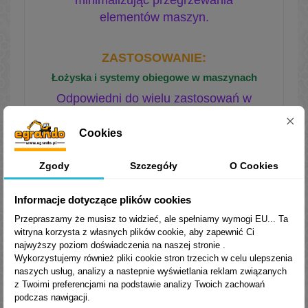
elementów maszyn.
ZASTOSOWANIE
:
Łożyska i systemy obiegowe w maszynach
Odpowiedni do wielu zastosowań w
systemach smarowania maszyn
włączając elementy łożysk tocznych i
Cookies
ślizgowych.
Zgody
Szczegóły
O Cookies
Wysokoobrotowe wrzeciona
Oleje o niskiej lepkości (ISO VG 2, 5,
Informacje dotyczące plików cookies
10) są szczególnie odpowiednie do
Przepraszamy że musisz to widzieć, ale spełniamy wymogi EU... Ta
smarowania szybkoobrotowych
witryna korzysta z własnych plików cookie, aby zapewnić Ci
wrzecion w maszynach.
najwyższy poziom doświadczenia na naszej stronie .
Wykorzystujemy również pliki cookie stron trzecich w celu ulepszenia
naszych usług, analizy a nastepnie wyświetlania reklam związanych
z Twoimi preferencjami na podstawie analizy Twoich zachowań
Olej sprzedajemy w oryginalnym
podczas nawigacji.
opakowaniu producenta z plombami.