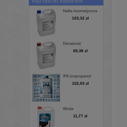
Najczęściej kupowane
Nafta kosmetyczna
bezwonna D100 -
103,32 zł
kanister 5L
Denaturat
niebarwiony,
69,38 zł
minimum 97%, opak
5L
IPA Izopropanol
alkohol
102,03 zł
izopropylowy 99,9%
5L
Woda
demineralizowana
11,77 zł
5L