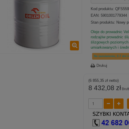
Kod produktu:
QFS559
EAN: 5901001779344
Stan produktu:
Nowy p
Oleje do prowadnic Ve
rodzajów prowadnic śl
ślizgowych poziomych 
umiarkowanych i średn
Na zamówienie, 2-7 dni 
Drukuj
(6 855,35 zł netto)
8 432,08 zł
Brut