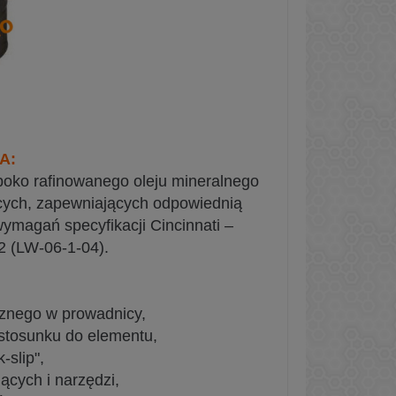
A:
boko rafinowanego oleju mineralnego
cych, zapewniających odpowiednią
wymagań specyfikacji Cincinnati –
2 (LW-06-1-04).
znego w prowadnicy,
 stosunku do elementu,
-slip",
ących i narzędzi,