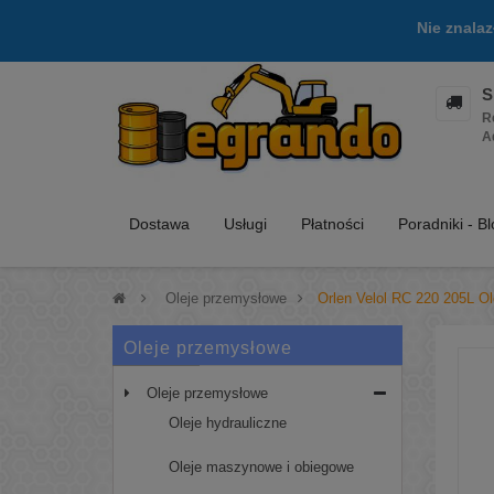
Nie znala
S
R
A
Dostawa
Usługi
Płatności
Poradniki - B
>
Oleje przemysłowe
>
Orlen Velol RC 220 205L Ol
Oleje przemysłowe
Oleje przemysłowe
Oleje hydrauliczne
Oleje maszynowe i obiegowe