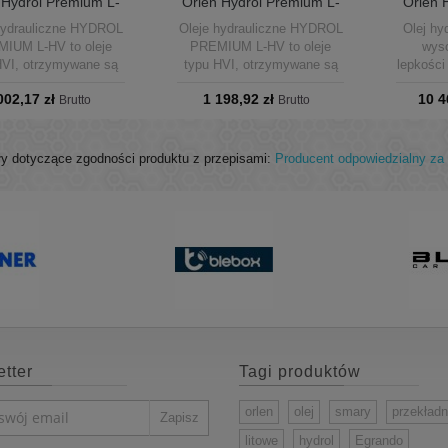
 Hydrol Premium L-
Orlen Hydrol Premium L-
Orlen H
 32 kanister 20L
HV 15 kanister 20L
32
hydrauliczne HYDROL
Oleje hydrauliczne HYDROL
Olej hy
IUM L-HV to oleje
PREMIUM L-HV to oleje
wys
HVI, otrzymywane są
typu HVI, otrzymywane są
lepkości
bazie rafinowanych
na bazie rafinowanych
wł
002,17 zł
1 198,92 zł
10 4
ejów mineralnych i
Brutto
olejów mineralnych i
Brutto
niskote
cynkowego pakietu
bezcynkowego pakietu
zawi
dodatków
dodatków
optymal
zlachetniających.
uszlachetniających.
us
y dotyczące zgodności produktu z przepisami:
Producent odpowiedzialny za 
zabez
olejowy
zapewni
ochron
powie
trącyc
hy
tter
Tagi produktów
orlen
olej
smary
przekład
litowe
hydrol
Egrando