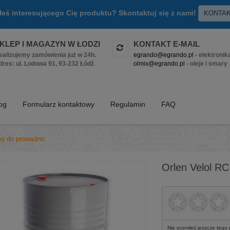
złeś interesującego Cię produktu? Skontaktuj się z nami!
KONTA
KLEP I MAGAZYN W ŁODZI
KONTAKT E-MAIL
ealizujemy zamówienia już w 24h.
egrando@egrando.pl
- elektronik
dres: ul. Lodowa 91, 93-232 Łódź
.
olmix@egrando.pl
- oleje i smary
log
Formularz kontaktowy
Regulamin
FAQ
ej do prowadnic
Orlen Velol RC
Nie oceniłeś jeszcze tego