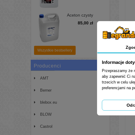
Aceton czysty
pierwotny 99,99%
85,00 zł
5L - zmywacz,
odtłuszczacz
Zgo
Wszystkie bestsellery
Informacje dot
Producenci
Przepraszamy że mu
aby zapewnić Ci na
AMT
trzecich w celu ul
preferencjami na 
Berner
blebox.eu
Odr
BLOW
Castrol