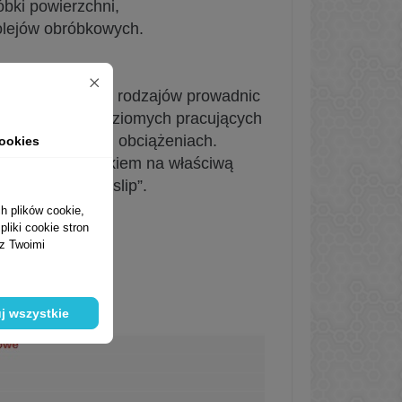
óbki powierzchni,
 olejów obróbkowych.
wania wszystkich rodzajów prowadnic
c ślizgowych poziomych pracujących
nych i średnich obciążeniach.
ookies
czególnym naciskiem na właściwą
zjawiska „stick-slip”.
h plików cookie,
liki cookie stron
Y:
 z Twoimi
B,
ation P-50
j wszystkie