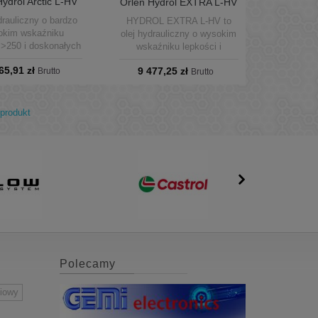
ydrol Arctic L-HV
Orlen Hydrol EXTRA L-HV
 beczka 205L
68 beczka 205L
drauliczny o bardzo
HYDROL EXTRA L-HV to
okim wskaźniku
olej hydrauliczny o wysokim
 >250 i doskonałych
wskaźniku lepkości i
aściwościach
doskonałej odporności na
65,91 zł
9 477,25 zł
mperaturowych. Olej
Brutto
ścinanie. Dzięki specjalnie
Brutto
era innowacyjne
zaprojektowanej recepturze
nie dobrane dodatki
zapobiega tworzeniu kwasów
zlachetniające
i szlamu w wyniku utleniania
produkt
pieczające układ
oleju szczególnie w bardzo
 przed korozją oraz
ciężkich warunkach pracy i
ające bardzo dobrą
wysokich temperaturach.
ę przed zużyciem
rzchni elementów
h w układach pomp
draulicznych.
Polecamy
niowy