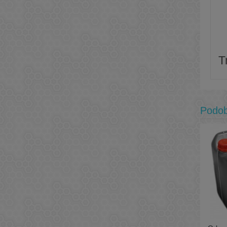
T
Podo