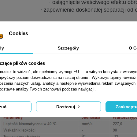
· osiągnięcie właściwego efektu obr
· zapewnienie doskonałej separacji od
ZASTOSOWANIE:
Oleje do prowadnic Velol RC 220 stosuje się do smaro
Cookies
ślizgowych, a w szczególności do smarowania prowadni
w umiarkowanych temperaturach i przy umiarkowa
dy
Szczegóły
O C
Gwarantują one właściwą pracę prowadnic z ze sz
charakterystykę tarciową oraz likwidację 
yczące plików cookies
sisz to widzieć, ale spełniamy wymogi EU... Ta witryna korzysta z własnyc
jwyższy poziom doświadczenia na naszej stronie . Wykorzystujemy również p
NORMY i PARAMETR
epszenia naszych usług, analizy a nastepnie wyświetlania reklam związanych
ISO 6743-13:2002/G
podstawie analizy Twoich zachowań podczas nawigacji.
DIN 51502 - CGLP
Velol RC 220 – MAG Specific
zuć
Dostosuj
Zaakceptu