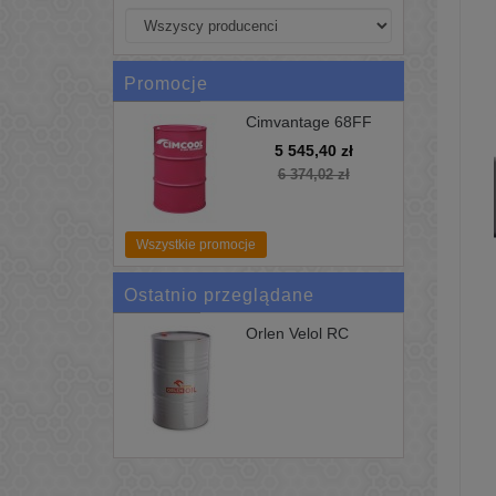
Promocje
Cimvantage 68FF
200L Uniwersalne
5 545,40 zł
Chłodziwo Cimcool
6 374,02 zł
Wszystkie promocje
Ostatnio przeglądane
Orlen Velol RC
220...