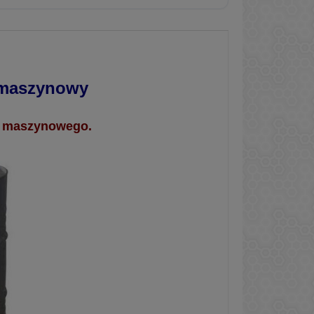
j maszynowy
ju maszynowego.