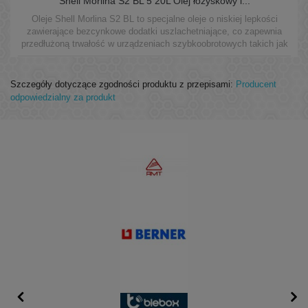
Shell Morlina S2 BL 5 20L Olej łożyskowy i...
Oleje Shell Morlina S2 BL to specjalne oleje o niskiej lepkości
zawierające bezcynkowe dodatki uszlachetniające, co zapewnia
przedłużoną trwałość w urządzeniach szybkoobrotowych takich jak
wrzeciona w maszynach do obróbki skrawaniem.
Szczegóły dotyczące zgodności produktu z przepisami:
Producent
odpowiedzialny za produkt