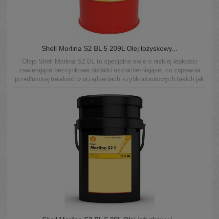
Shell Morlina S2 BL 5 209L Olej łożyskowy...
Oleje Shell Morlina S2 BL to specjalne oleje o niskiej lepkości
zawierające bezcynkowe dodatki uszlachetniające, co zapewnia
przedłużoną trwałość w urządzeniach szybkoobrotowych takich jak
wrzeciona w maszynach do obróbki skrawaniem.