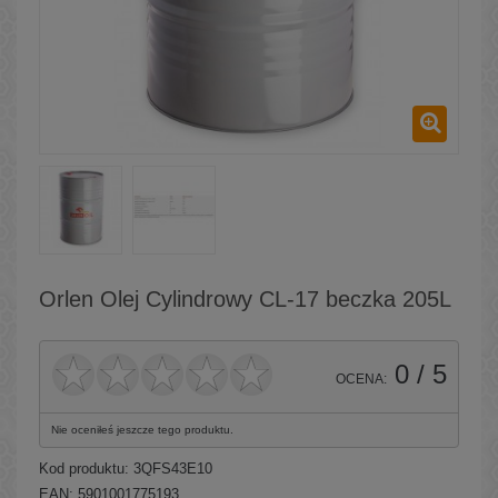
Orlen Olej Cylindrowy CL-17 beczka 205L
0
/ 5
OCENA:
Nie oceniłeś jeszcze tego produktu.
Kod produktu:
3QFS43E10
EAN: 5901001775193