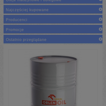
Najczęściej kupowane
Producenci
Promocje
Ostatnio przeglądane