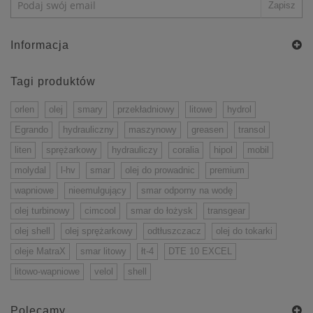
Informacja
Tagi produktów
orlen
olej
smary
przekładniowy
litowe
hydrol
Egrando
hydrauliczny
maszynowy
greasen
transol
liten
sprężarkowy
hydrauliczy
coralia
hipol
mobil
molydal
l-hv
smar
olej do prowadnic
premium
wapniowe
nieemulgujący
smar odporny na wodę
olej turbinowy
cimcool
smar do łożysk
transgear
olej shell
olej sprężarkowy
odtłuszczacz
olej do tokarki
oleje MatraX
smar litowy
łt-4
DTE 10 EXCEL
litowo-wapniowe
velol
shell
Polecamy