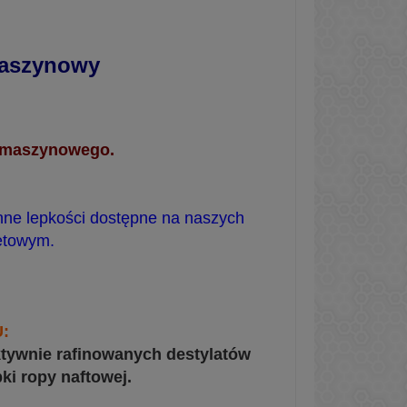
maszynowy
u maszynowego.
nne lepkości dostępne na naszych
netowym.
:
ktywnie rafinowanych destylatów
ki ropy naftowej.