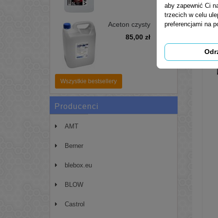
aby zapewnić Ci na
trzecich w celu ul
preferencjami na 
Aceton czysty
pierwotny 99,99%
85,00 zł
5L - zmywacz,
odtłuszczacz
Odr
Wszystkie bestsellery
Producenci
AMT
Berner
blebox.eu
BLOW
Castrol