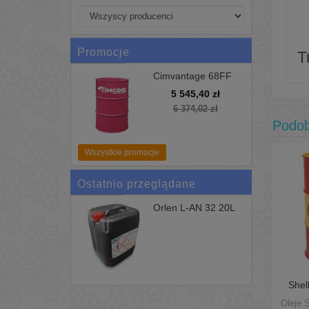
Promocje
T
Cimvantage 68FF
200L Uniwersalne
5 545,40 zł
Chłodziwo Cimcool
6 374,02 zł
Podo
Wszystkie promocje
Ostatnio przeglądane
Orlen L-AN 32 20L
Olej...
Shel
209L
Oleje 