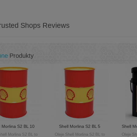
rusted Shops Reviews
bne
Produkty
l Morlina S2 BL 10
Shell Morlina S2 BL 5
Shell M
 Olej łożyskowy...
209L Olej łożyskowy...
Olej
Shell Morlina S2 BL to
Oleje Shell Morlina S2 BL to
Oleje Sh