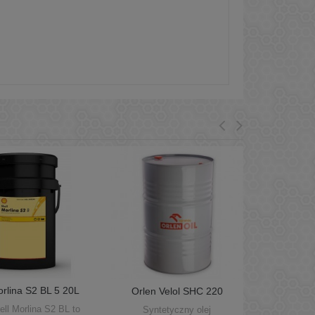
orlina S2 BL 5 20L
Orlen Velol SHC 220
 łożyskowy i...
beczka 205L
ell Morlina S2 BL to
Syntetyczny olej