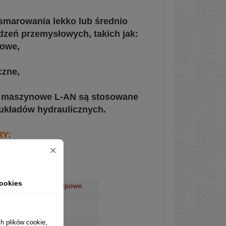
smarowania lekko lub średnio
zeń przemysłowych, takich jak:
gowe,
czne,
je maszynowe L-AN są stosowane
 układów hydraulicznych.
Y:
ookies
h plików cookie,