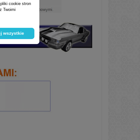
liki cookie stron
 z Twoimi
j wszystkie