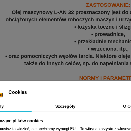
ZASTOSOWANIE:
Olej maszynowy L-AN 32 przeznaczony jest do 
obciążonych elementów roboczych maszyn i urząd
• łożyska toczne i śliz
• prowadnice,
• przekładnie mechani
• wrzeciona, itp.,
• oraz pomocniczych węzłów tarcia. Niektóre ole
także do innych celów, np. do napełniania
NORMY i PARAMETR
ISO 3448
Cookies
DIN 51501
dy
Szczegóły
O C
yczące plików cookies
sisz to widzieć, ale spełniamy wymogi EU... Ta witryna korzysta z własnyc