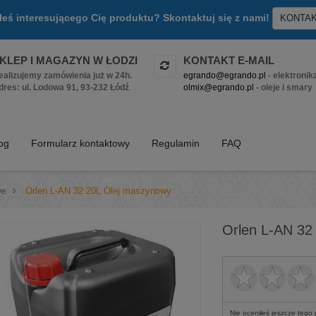
złeś interesującego Cię produktu? Skontaktuj się z nami!
KONTA
KLEP I MAGAZYN W ŁODZI
KONTAKT E-MAIL
ealizujemy zamówienia już w 24h.
egrando@egrando.pl
- elektronik
dres: ul. Lodowa 91, 93-232 Łódź
.
olmix@egrando.pl
- oleje i smary
log
Formularz kontaktowy
Regulamin
FAQ
we
>
Orlen L-AN 32 20L Olej maszynowy
Orlen L-AN 32
Nie oceniłeś jeszcze tego