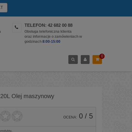
KT
TELEFON: 42 682 00 88
a
Obsługa telefoniczna klienta
oraz informacje o zamówieniach w
godzinach
8:00-15:00
0
 20L Olej maszynowy
0
/ 5
OCENA:
 produktu.