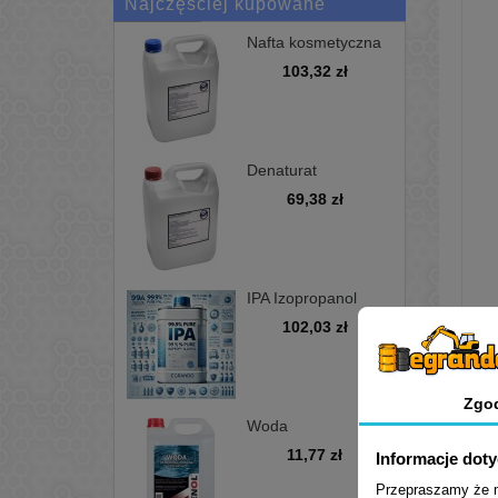
Najczęściej kupowane
Nafta kosmetyczna
bezwonna D100 -
103,32 zł
kanister 5L
Denaturat
niebarwiony,
69,38 zł
minimum 97%, opak
5L
IPA Izopropanol
alkohol
102,03 zł
izopropylowy 99,9%
5L
Zgo
Woda
demineralizowana
11,77 zł
Informacje dot
5L
Przepraszamy że mu