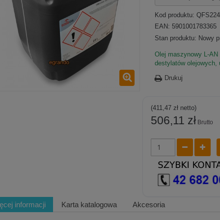
Kod produktu:
QFS224
EAN: 5901001783365
Stan produktu:
Nowy p
Olej maszynowy L-AN 3
destylatów olejowych,
Drukuj
(411,47 zł netto)
506,11 zł
Brutto
ęcej informacji
Karta katalogowa
Akcesoria