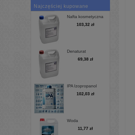
Najczęściej kupowane
Nafta kosmetyczna
bezwonna D100 -
103,32 zł
kanister 5L
Denaturat
niebarwiony,
69,38 zł
minimum 97%, opak
5L
IPA Izopropanol
alkohol
102,03 zł
izopropylowy 99,9%
5L
Woda
demineralizowana
11,77 zł
5L