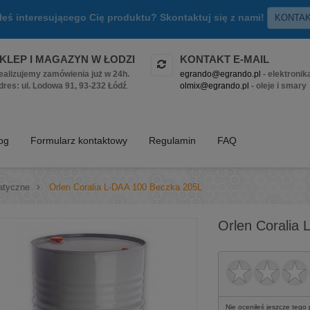
złeś interesującego Cię produktu? Skontaktuj się z nami!
KONTA
KLEP I MAGAZYN W ŁODZI
KONTAKT E-MAIL
ealizujemy zamówienia już w 24h.
egrando@egrando.pl
- elektronik
dres: ul. Lodowa 91, 93-232 Łódź
.
olmix@egrando.pl
- oleje i smary
log
Formularz kontaktowy
Regulamin
FAQ
atyczne
>
Orlen Coralia L-DAA 100 Beczka 205L
Orlen Coralia
Nie oceniłeś jeszcze tego