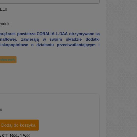
E10
rodukt
sprężarek powietrza CORALIA L-DAA otrzymywane są
naftowej, zawierają w swoim składzie dodatki
iskopopiołowe o działaniu przeciwutleniającym i
 roboczych
to
Dodaj do koszyka