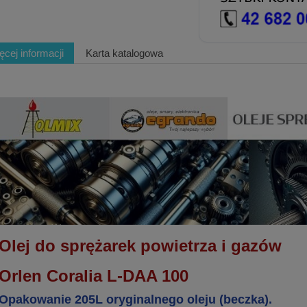
ęcej informacji
Karta katalogowa
Olej do sprężarek powietrza i gazów
Orlen Coralia L-DAA 100
Opakowanie 205L oryginalnego oleju (beczka).