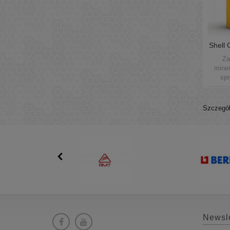
Shell 
D
Za
miner
spr
Szczegół
Newsle