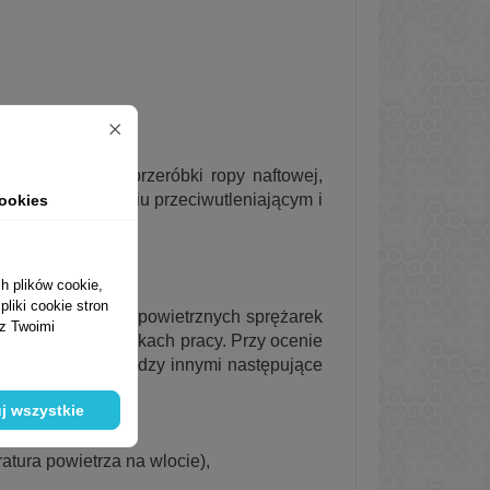
zymywane są z przeróbki ropy naftowej,
iołowe o działaniu przeciwutleniającym i
ookies
h plików cookie,
liki cookie stron
e do smarowania powietrznych sprężarek
 z Twoimi
o o lekkich warunkach pracy. Przy ocenie
ziąć pod uwagę między innymi następujące
j wszystkie
atura powietrza na wlocie),