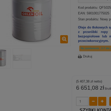
Kod produktu:
QFS025
EAN: 5901001775025
Stan produktu:
Nowy p
Oleje do tłokowych 
z przeróbki ropy 
bezpopiołowe lub n
przeciwkorozyjnym.
Na zamówienie , 2-7 dni
Drukuj
(5 407,38 zł netto)
6 651,08 zł
Brut