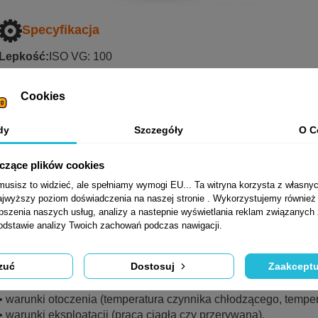
Specyfikacja
Lepkość:
ISO VG: 100
Opis Produktu
Cookies
Oleje do tłokowych sprężarek powietrza CORALIA L-DAA otr
zawierają w swoim składzie dodatki bezpopiołowe lub niskopop
dy
Szczegóły
O C
przeciwkorozyjnym.
yczące plików cookies
Zastosowanie
sisz to widzieć, ale spełniamy wymogi EU... Ta witryna korzysta z własnyc
jwyższy poziom doświadczenia na naszej stronie . Wykorzystujemy również p
Oleje do sprężarek powierza CORALIA L-DAA są przeznaczon
epszenia naszych usług, analizy a nastepnie wyświetlania reklam związanych
tłokowych oraz rotacyjnych łopatkowych, smarowanych kroplow
podstawie analizy Twoich zachowań podczas nawigacji.
warunków pracy sprężarki (lekkie, średnie, ciężkie) należy w
czynniki:
zuć
Dostosuj
Zaakceptu
• konstrukcję sprężarki (liczba stopni, rodzaj chłodzenia),
• warunki otoczenia (temperatura czynnika chłodzącego, temper
• warunki eksploatacji (praca ciągła czy przerywana).