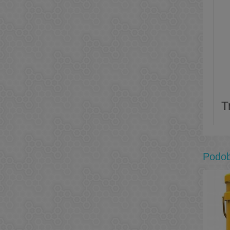
T
Podo