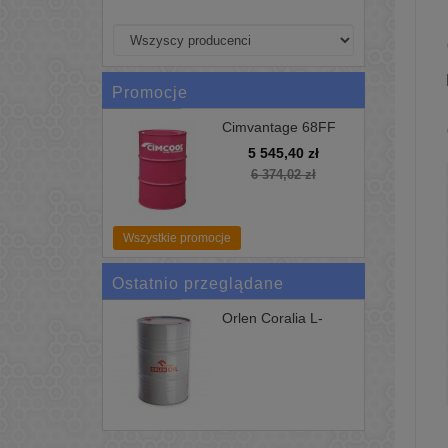
Promocje
Cimvantage 68FF
200L Uniwersalne
5 545,40 zł
Chłodziwo Cimcool
6 374,02 zł
Wszystkie promocje
Ostatnio przeglądane
Orlen Coralia L-
DAA...