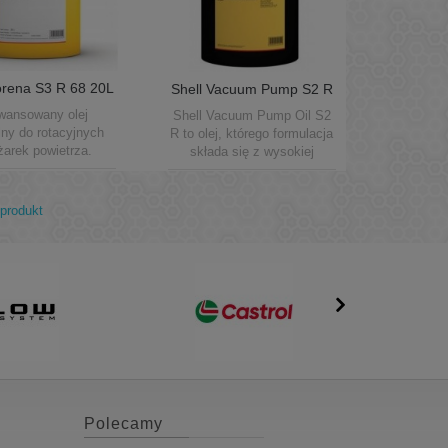
orena S3 R 68 20L
Shell Vacuum Pump S2 R
 sprężarek...
100 20L
wansowany olej
Shell Vacuum Pump Oil S2
lny do rotacyjnych
R to olej, którego formulacja
żarek powietrza.
składa się z wysokiej
jakości wyselekcjonowanych
frakcji głęboko rafinowanego
oleju mineralnego. Skład taki
produkt
daje niską prężność par
oleju oraz doskonałe
własności smarne w
rotacyjnych pompach
próżniowych.
Polecamy