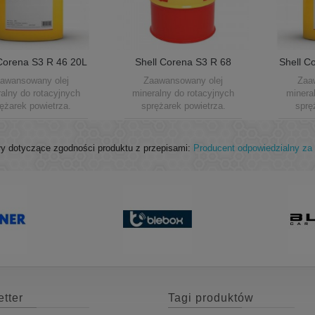
Corena S3 R 46 20L
Shell Corena S3 R 68
Shell C
o sprężarek...
209L Do sprężarek...
Do
awansowany olej
Zaawansowany olej
Zaa
alny do rotacyjnych
mineralny do rotacyjnych
minera
ężarek powietrza.
sprężarek powietrza.
sprę
y dotyczące zgodności produktu z przepisami:
Producent odpowiedzialny za 
tter
Tagi produktów