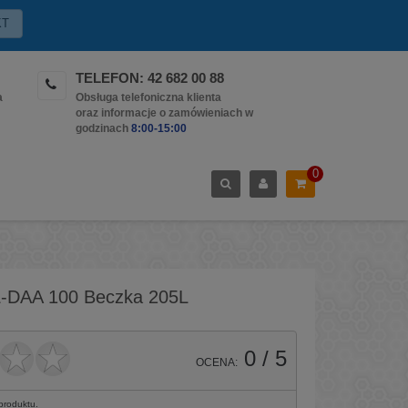
KT
TELEFON: 42 682 00 88
a
Obsługa telefoniczna klienta
oraz informacje o zamówieniach w
godzinach
8:00-15:00
0
 L-DAA 100 Beczka 205L
0
/ 5
OCENA:
 produktu.