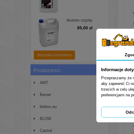
Aceton czysty
pierwotny 99,99%
85,00 zł
5L - zmywacz,
odtłuszczacz
Zgo
Wszystkie bestsellery
Informacje dot
Producenci
Przepraszamy że mu
AMT
aby zapewnić Ci na
trzecich w celu ul
Berner
preferencjami na 
blebox.eu
Odr
BLOW
Castrol