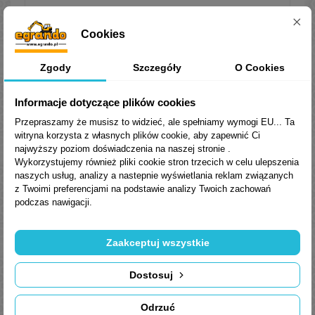
APROBATY I CERTYFIKATY:
Cookies
DIN 51 515 cz. 1 i 2; ISO 8068; Siemens
TLV 9013 04,Siemens TLV 9013 05; Alstom
Zgody
Szczegóły
O Cookies
HTGD 90-117; MAN Turbo SP 079984
D0000 E99; Cincinnati P38, Turbo P-32,P-
Informacje dotyczące plików cookies
55, Turbo T-46, P-54, Turbo T-68; General
Przepraszamy że musisz to widzieć, ale spełniamy wymogi EU... Ta
Electric GEK 28143B - typ I (ISO VG 32),
witryna korzysta z własnych plików cookie, aby zapewnić Ci
GEK 28143b - typ II (ISO VG46), 46506E,
najwyższy poziom doświadczenia na naszej stronie .
SIEMENS 21T0591& PD-55125Z3,
Wykorzystujemy również pliki cookie stron trzecich w celu ulepszenia
SOLARES 9-224 W klasa II; GEC Alstom
naszych usług, analizy a nastepnie wyświetlania reklam związanych
NBA P50001; JISK-2213 typ 2; BS 489-
z Twoimi preferencjami na podstawie analizy Twoich zachowań
podczas nawigacji.
1999; ASTM D 4304 typ I; SkodaTp
0010P/97 w silnikach parowych.
Zaakceptuj wszystkie
Dostosuj
Odrzuć