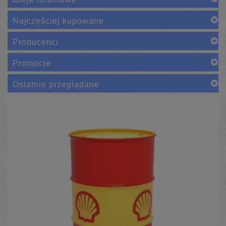
Najczęściej kupowane
Producenci
Promocje
Ostatnio przeglądane