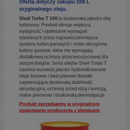
Oferta dotyczy zakupu 209 L
oryginalnego oleju.
Shell Turbo T 100
to doskonałej jakości olej
turbinowy. Produkt oferuje większą
wydajność i spełnianie wymagań
stawianych przez najnowocześniejsze
systemy turbin parowych i nisko obciążone
turbiny gazowe, które nie wymagają
dodatkowej ochrony przeciwzużyciowej dla
skrzyni biegów. Seria olejów Shell Turbo T
zawiera wysokiej jakości hydrorafinowane
oleje bazowe i bezcynkowe dodatki
zapewniające doskonałą stabilność
oksydacyjna, ochronę przed rdzą i korozją,
niskie pienienie i doskonałą deemulgacje.
Produkt sprzedajemy w oryginalnym
opakowaniu producenta z plombami.