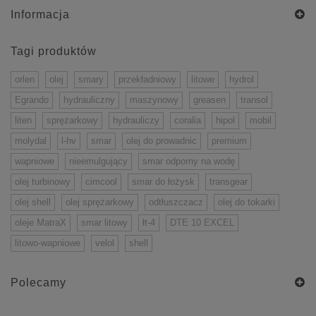
Informacja
Tagi produktów
orlen
olej
smary
przekładniowy
litowe
hydrol
Egrando
hydrauliczny
maszynowy
greasen
transol
liten
sprężarkowy
hydrauliczy
coralia
hipol
mobil
molydal
l-hv
smar
olej do prowadnic
premium
wapniowe
nieemulgujący
smar odporny na wodę
olej turbinowy
cimcool
smar do łożysk
transgear
olej shell
olej sprężarkowy
odtłuszczacz
olej do tokarki
oleje MatraX
smar litowy
łt-4
DTE 10 EXCEL
litowo-wapniowe
velol
shell
Polecamy