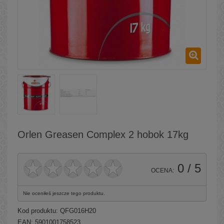
Orlen Greasen Complex 2 hobok 17kg
0
/ 5
OCENA:
Nie oceniłeś jeszcze tego produktu.
Kod produktu:
QFG016H20
EAN: 5901001758523