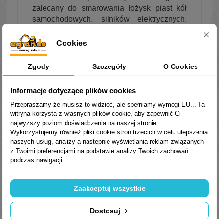
zalecany do smarowania łożysk piast kół
samochodowych, silników elektrycznych,
gorących wentylatorów, a także prowadnic,
przegubów i innych mechanizmów
Cookies
samochodowych oraz przemysłowych.
Ze względu na wysoką trwałość może być
Zgody
Szczegóły
O Cookies
używany do smarowania długookresowego i
bezserwisowego różnego typu maszyn i
Informacje dotyczące plików cookies
urządzeń bez konieczności dodatkowego
„dosmarowywania” w trakcie normalnej
Przepraszamy że musisz to widzieć, ale spełniamy wymogi EU... Ta
witryna korzysta z własnych plików cookie, aby zapewnić Ci
eksploatacji.
najwyższy poziom doświadczenia na naszej stronie .
Wykorzystujemy również pliki cookie stron trzecich w celu ulepszenia
Normy, aprobaty, specyfikacje
naszych usług, analizy a nastepnie wyświetlania reklam związanych
z Twoimi preferencjami na podstawie analizy Twoich zachowań
DIN 51502: KP2P-40
podczas nawigacji.
ISO 6743-9: DEHB-2
ASTM D4950: GC
Zaakceptuj wszystkie
NLGI: 2
Dostosuj
Parametry fizyko-chemiczne