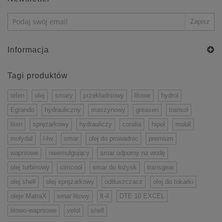
Informacja
Tagi produktów
orlen
olej
smary
przekładniowy
litowe
hydrol
Egrando
hydrauliczny
maszynowy
greasen
transol
liten
sprężarkowy
hydrauliczy
coralia
hipol
mobil
molydal
l-hv
smar
olej do prowadnic
premium
wapniowe
nieemulgujący
smar odporny na wodę
olej turbinowy
cimcool
smar do łożysk
transgear
olej shell
olej sprężarkowy
odtłuszczacz
olej do tokarki
oleje MatraX
smar litowy
łt-4
DTE 10 EXCEL
litowo-wapniowe
velol
shell