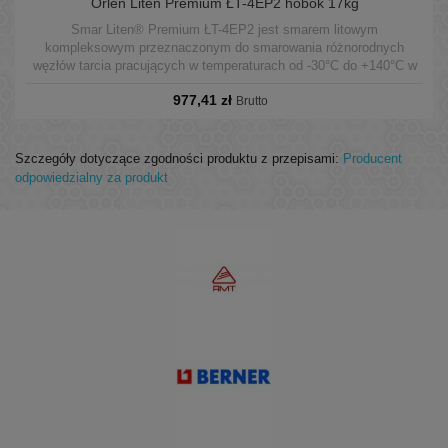
Orlen Liten Premium ŁT-4EP2 hobok 17kg
Smar Liten® Premium ŁT-4EP2 jest smarem litowym
kompleksowym przeznaczonym do smarowania różnorodnych
węzłów tarcia pracujących w temperaturach od -30°C do +140°C w
warunkach średnich obciążeń.
977,41 zł
Brutto
Szczegóły dotyczące zgodności produktu z przepisami:
Producent
odpowiedzialny za produkt