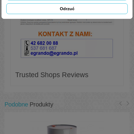
Odrzuć
Trusted Shops Reviews
Podobne
Produkty