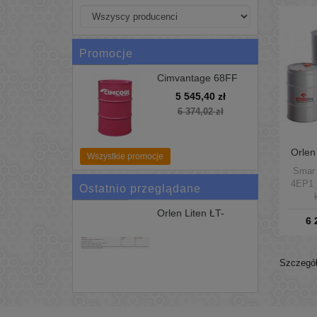
Promocje
Cimvantage 68FF
200L Uniwersalne
5 545,40 zł
Chłodziwo Cimcool
6 374,02 zł
Orlen
Wszystkie promocje
4E
Smar 
4EP1 
Ostatnio przeglądane
pr
Orlen Liten ŁT-
6 
smaro
4P3...
węzłów
tempe
+1
Szczegół
śr