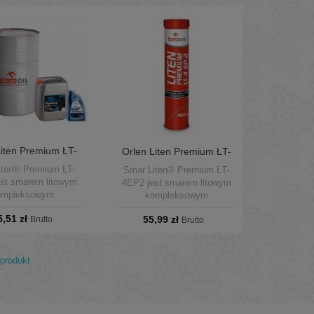
Liten Premium ŁT-
Orlen Liten Premium ŁT-
P2 hobok 9kg
4EP2 kartusz 400g
iten® Premium ŁT-
Smar Liten® Premium ŁT-
st smarem litowym
4EP2 jest smarem litowym
ompleksowym
kompleksowym
eznaczonym do
przeznaczonym do
5,51 zł
55,99 zł
ania różnorodnych
Brutto
smarowania różnorodnych
Brutto
arcia pracujących w
węzłów tarcia pracujących w
turach od -30°C do
temperaturach od -30°C do
°C w warunkach
+140°C w warunkach
produkt
dnich obciążeń.
średnich obciążeń.