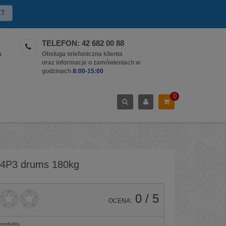
KT
TELEFON: 42 682 00 88
a
Obsługa telefoniczna klienta
oraz informacje o zamówieniach w
godzinach
8:00-15:00
0
T-4P3 drums 180kg
0
/ 5
OCENA:
 produktu.