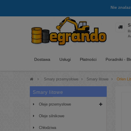
Nie znala
S
R
A
Dostawa
Usługi
Płatności
Poradniki - B
>
Smary przemysłowe
>
Smary litowe
>
Orlen L
Smary litowe
Oleje przemysłowe
Oleje silnikowe
Chłodziwa