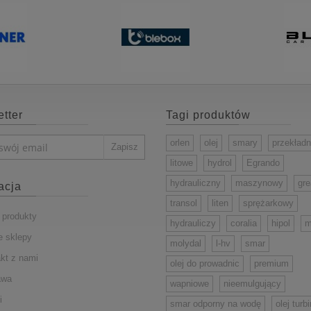
tter
Tagi produktów
orlen
olej
smary
przekład
litowe
hydrol
Egrando
hydrauliczny
maszynowy
gr
acja
transol
liten
sprężarkowy
produkty
hydrauliczy
coralia
hipol
m
 sklepy
molydal
l-hv
smar
kt z nami
olej do prowadnic
premium
awa
wapniowe
nieemulgujący
i
smar odporny na wodę
olej turb