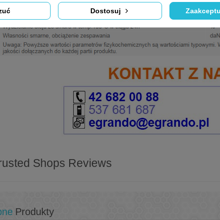
zuć
Dostosuj
Zaakceptu
rusted Shops Reviews
bne
Produkty