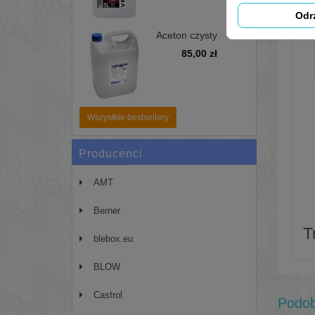
Odr
Aceton czysty
pierwotny 99,99%
85,00 zł
5L - zmywacz,
odtłuszczacz
Wszystkie bestsellery
Producenci
AMT
Berner
T
blebox.eu
BLOW
Castrol
Podo