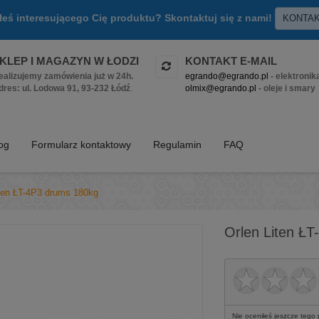
złeś interesującego Cię produktu? Skontaktuj się z nami!
KONTA
KLEP I MAGAZYN W ŁODZI
KONTAKT E-MAIL
ealizujemy zamówienia już w 24h.
egrando@egrando.pl
- elektronik
dres: ul. Lodowa 91, 93-232 Łódź
.
olmix@egrando.pl
- oleje i smary
log
Formularz kontaktowy
Regulamin
FAQ
iten ŁT-4P3 drums 180kg
Orlen Liten Ł
Nie oceniłeś jeszcze tego