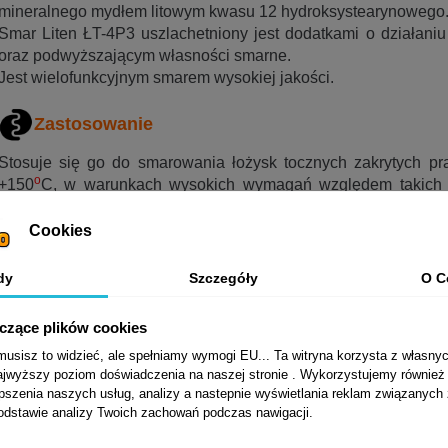
mineralnego mydłem litowym kwasu 12 hydroksystearynowego
Smar Liten ŁT-4P3 uszlachetniony jest dodatkami o działaniu
oraz podwyższającym własności smarne.
Jest wielofunkcyjnym smarem wysokiej jakości.
Zastosowanie
Stosuje się go do smarowania łożysk tocznych zakrytych pr
o
+150
C, w warunkach wysokich wymagań względem takich wł
ochrona przed korozją, odporność na działanie wody oraz stab
Cookies
Smar Liten ŁT-4P3 można również stosować do smarowania łoż
dy
Szczegóły
O C
Normy, aprobaty, specyfikacje
yczące plików cookies
DIN 51 502: KP3N-30
sisz to widzieć, ale spełniamy wymogi EU... Ta witryna korzysta z własnyc
ISO 6743-9: CDHA-3
jwyższy poziom doświadczenia na naszej stronie . Wykorzystujemy również p
epszenia naszych usług, analizy a nastepnie wyświetlania reklam związanych
Parametry fizyko-chemiczne
podstawie analizy Twoich zachowań podczas nawigacji.