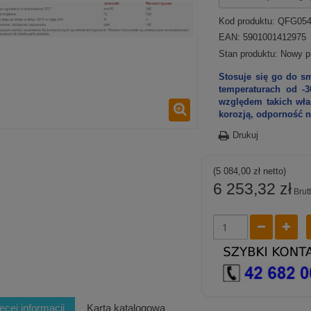
Kod produktu:
QFG05
EAN: 5901001412975
Stan produktu:
Nowy p
Stosuje się go do s
temperaturach od 
względem takich wła
korozją, odporność n
Drukuj
(5 084,00 zł netto)
6 253,32 zł
Brut
ęcej informacji
Karta katalogowa