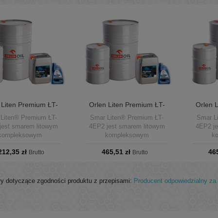
 Liten Premium ŁT-
Orlen Liten Premium ŁT-
Orlen 
P1 drums 180kg
4EP2 puszka 9kg
4E
Liten® Premium ŁT-
Smar Liten® Premium ŁT-
Smar L
jest smarem litowym
4EP2 jest smarem litowym
4EP2 je
kompleksowym
kompleksowym
k
zeznaczonym do
przeznaczonym do
prz
212,35 zł
465,51 zł
46
wania różnorodnych
Brutto
smarowania różnorodnych
Brutto
smarow
 tarcia pracujących w
węzłów tarcia pracujących w
węzłów t
raturach od -30°C do
temperaturach od -30°C do
tempera
40°C w warunkach
+140°C w warunkach
+140
y dotyczące zgodności produktu z przepisami:
Producent odpowiedzialny za 
ednich obciążeń.
średnich obciążeń.
śre