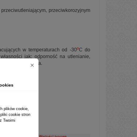
.
 przeciwutleniającym, przeciwkorozyjnym
o
acujących w temperaturach od -30
C do
asności jak: odporność na utlenianie,
ilność mechaniczna.
ysk ślizgowych.
ookies
h plików cookie,
liki cookie stron
 z Twoimi