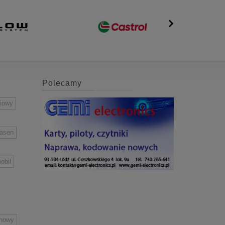
Polecamy
niowy
easen
obil
inowy