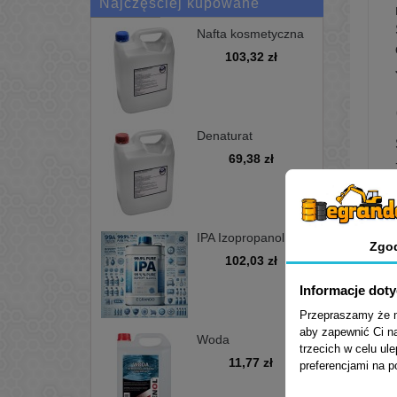
Najczęściej kupowane
Nafta kosmetyczna
bezwonna D100 -
103,32 zł
kanister 5L
Denaturat
niebarwiony,
69,38 zł
minimum 97%, opak
5L
IPA Izopropanol
Zgo
alkohol
102,03 zł
izopropylowy 99,9%
5L
Informacje dot
Przepraszamy że mu
aby zapewnić Ci na
Woda
trzecich w celu ul
demineralizowana
11,77 zł
preferencjami na 
5L