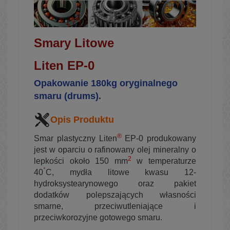
Smary Litowe
Liten EP-0
Opakowanie 180kg oryginalnego
smaru (drums).
Opis Produktu
®
Smar plastyczny Liten
EP-0 produkowany
jest w oparciu o rafinowany olej mineralny o
2
lepkości około 150 mm
w temperaturze
°
40
C, mydła litowe kwasu 12-
hydroksystearynowego oraz pakiet
dodatków polepszających własności
smarne, przeciwutleniające i
przeciwkorozyjne gotowego smaru.