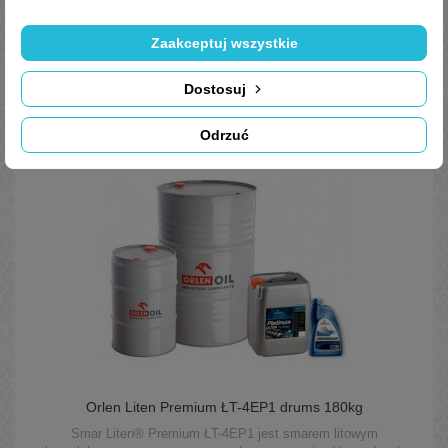
Trusted Shops Reviews
Zaakceptuj wszystkie
Dostosuj
Podobne
Produkty
Odrzuć
Orlen Liten Premium ŁT-4EP1 drums 180kg
Smar Liten® Premium ŁT-4EP1 jest smarem litowym