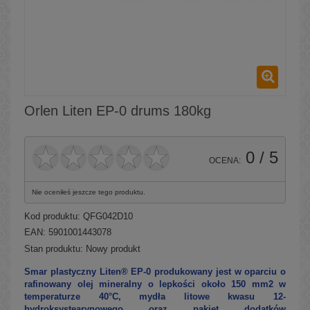
Orlen Liten EP-0 drums 180kg
0
/ 5
OCENA:
Nie oceniłeś jeszcze tego produktu.
Kod produktu:
QFG042D10
EAN: 5901001443078
Stan produktu:
Nowy produkt
Smar plastyczny Liten® EP-0 produkowany jest w oparciu o
rafinowany olej mineralny o lepkości około 150 mm2 w
temperaturze 40°C, mydła litowe kwasu 12-
hydroksystearynowego oraz pakiet dodatków