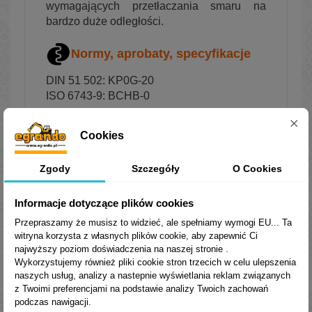
wymagających przetłaczania smaru na
bardzo duże odległości.
Normy, aprobaty, specyfikacje
DIN 51 502: KP0G-20
ISO 6743-9: BCHB-0
Parametry fizyko-chemiczne
Cookies
Zgody
Szczegóły
O Cookies
Informacje dotyczące plików cookies
Przepraszamy że musisz to widzieć, ale spełniamy wymogi EU... Ta
witryna korzysta z własnych plików cookie, aby zapewnić Ci
najwyższy poziom doświadczenia na naszej stronie .
Wykorzystujemy również pliki cookie stron trzecich w celu ulepszenia
naszych usług, analizy a nastepnie wyświetlania reklam związanych
z Twoimi preferencjami na podstawie analizy Twoich zachowań
podczas nawigacji.