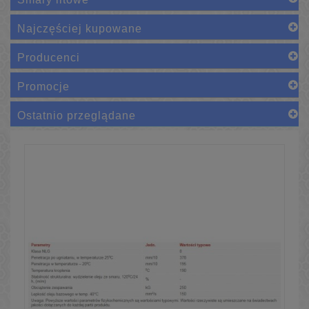
Najczęściej kupowane
Producenci
Promocje
Ostatnio przeglądane