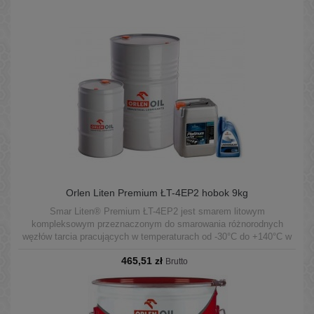
Orlen Liten Premium ŁT-4EP2 hobok 9kg
Smar Liten® Premium ŁT-4EP2 jest smarem litowym
kompleksowym przeznaczonym do smarowania różnorodnych
węzłów tarcia pracujących w temperaturach od -30°C do +140°C w
warunkach średnich obciążeń.
465,51 zł
Brutto