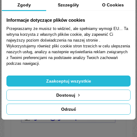
Zgody
Szczegóły
O Cookies
Normy, aprobaty, specyfikacje
Informacje dotyczące plików cookies
ZETOR (Proxima, Proxima Plus, Proxima
Przepraszamy że musisz to widzieć, ale spełniamy wymogi EU... Ta
Power, Forterra) DIN 51 502: KP2N-30 ISO
witryna korzysta z własnych plików cookie, aby zapewnić Ci
6743-9: CDHB-2
najwyższy poziom doświadczenia na naszej stronie .
Wykorzystujemy również pliki cookie stron trzecich w celu ulepszenia
naszych usług, analizy a nastepnie wyświetlania reklam związanych
Parametry fizyko-chemiczne
z Twoimi preferencjami na podstawie analizy Twoich zachowań
podczas nawigacji.
Zaakceptuj wszystkie
Dostosuj
Odrzuć