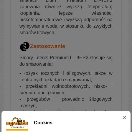
smarach Liten
Premium ŁT-4EP2
zapewnia również wyższą temperaturę
kroplenia, lepsze własności
niskotemperaturowe i wyższą odporność na
wymywanie wodą, w stosunku do zwykłych
smarów litowych.
Zastosowanie
Smary Liten® Premium ŁT-4EP2 stosuje się
do smarowania:
• łożysk tocznych i ślizgowych, także w
centralnych układach smarowania,
• przekładni wolnoobrotowych, nisko- i
średnio- obciążonych,
• przegubów i prowadnic ślizgowych
maszyn,
• innych skojarzeń trących występujących w
zastosowaniach przemysłowych,
Cookies
• również jako wielofunkcyjny smar
samochodowy.