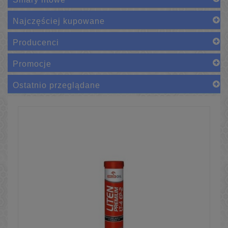
Najczęściej kupowane
Producenci
Promocje
Ostatnio przeglądane