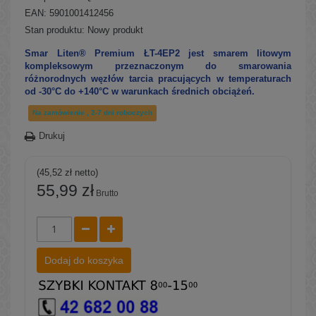
EAN: 5901001412456
Stan produktu:
Nowy produkt
Smar Liten® Premium ŁT-4EP2 jest smarem litowym
kompleksowym przeznaczonym do smarowania
różnorodnych węzłów tarcia pracujących w temperaturach
od -30°C do +140°C w warunkach średnich obciążeń.
Na zamówienie , 2-7 dni roboczych
Drukuj
(45,52 zł netto)
55,99 zł
Brutto
Dodaj do koszyka