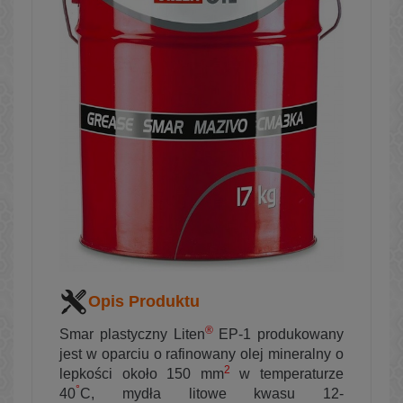
Opis Produktu
®
Smar plastyczny Liten
EP-1 produkowany
jest w oparciu o rafinowany olej mineralny o
2
lepkości około 150 mm
w temperaturze
°
40
C, mydła litowe kwasu 12-