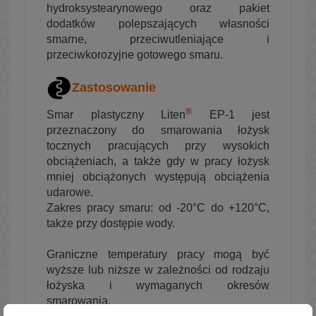
hydroksystearynowego oraz pakiet
dodatków polepszających własności
smarne, przeciwutleniające i
przeciwkorozyjne gotowego smaru.
Zastosowanie
®
Smar plastyczny Liten
EP-1 jest
przeznaczony do smarowania łożysk
tocznych pracujących przy wysokich
obciążeniach, a także gdy w pracy łożysk
mniej obciążonych występują obciążenia
udarowe.
Zakres pracy smaru: od -20°C do +120°C,
także przy dostępie wody.
Graniczne temperatury pracy mogą być
wyższe lub niższe w zależności od rodzaju
łożyska i wymaganych okresów
smarowania.