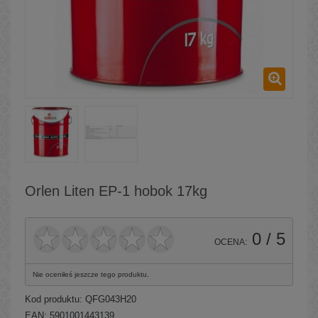
Orlen Liten EP-1 hobok 17kg
0
/ 5
OCENA:
Nie oceniłeś jeszcze tego produktu.
Kod produktu:
QFG043H20
EAN: 5901001443139