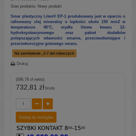
Stan produktu:
Nowy produkt
Smar plastyczny Liten® EP-1 produkowany jest w oparciu o
rafinowany olej mineralny o lepkości około 150 mm2 w
temperaturze 40°C, mydła litowe kwasu 12-
hydroksystearynowego oraz pakiet dodatków
polepszających własności smarne, przeciwutleniające i
przeciwkorozyjne gotowego smaru.
Na zamówienie , 2-7 dni roboczych
Drukuj
(595,78 zł netto)
732,81 zł
Brutto
Dodaj do koszyka