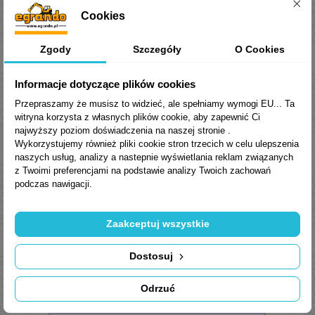
®
Cookies
Liten
EP-1 przeznaczony jest do
smarowania łożysk urządzeń z centralnymi
układami smarowania pracujących w
Zgody
Szczegóły
O Cookies
umiarkowanych temperaturach otoczenia i
wymagających przetłaczania smaru na duże
Informacje dotyczące plików cookies
odległości.
Przepraszamy że musisz to widzieć, ale spełniamy wymogi EU... Ta
witryna korzysta z własnych plików cookie, aby zapewnić Ci
Normy, aprobaty, specyfikacje
najwyższy poziom doświadczenia na naszej stronie .
Wykorzystujemy również pliki cookie stron trzecich w celu ulepszenia
DIN 51 502: KP1G-20
naszych usług, analizy a nastepnie wyświetlania reklam związanych
ISO 6743-9: BCHB-1
z Twoimi preferencjami na podstawie analizy Twoich zachowań
podczas nawigacji.
Parametry fizyko-chemiczne
Zaakceptuj wszystkie
Dostosuj
Odrzuć