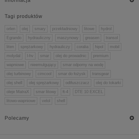
Informacja
Tagi produktów
orlen
olej
smary
przekładniowy
litowe
hydrol
Egrando
hydrauliczny
maszynowy
greasen
transol
liten
sprężarkowy
hydrauliczy
coralia
hipol
mobil
molydal
l-hv
smar
olej do prowadnic
premium
wapniowe
nieemulgujący
smar odporny na wodę
olej turbinowy
cimcool
smar do łożysk
transgear
olej shell
olej sprężarkowy
odtłuszczacz
olej do tokarki
oleje MatraX
smar litowy
łt-4
DTE 10 EXCEL
litowo-wapniowe
velol
shell
Polecamy