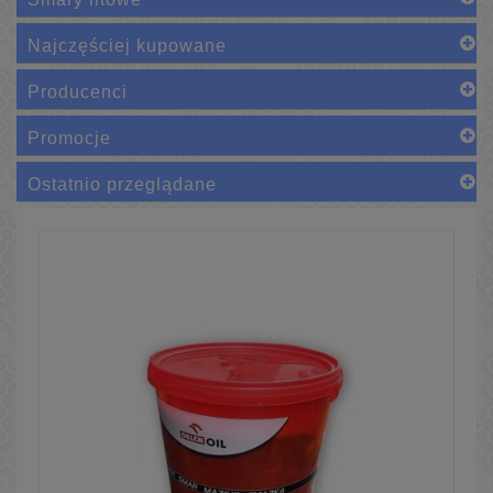
Najczęściej kupowane
Producenci
Promocje
Ostatnio przeglądane