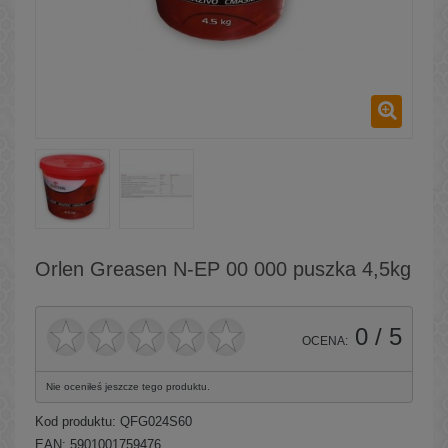
Orlen Greasen N-EP 00 000 puszka 4,5kg
0
/ 5
OCENA:
Nie oceniłeś jeszcze tego produktu.
Kod produktu:
QFG024S60
EAN: 5901001759476