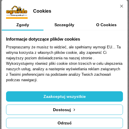
smarowania łożysk tocznych i ślizgowych w
samochodach osobowych i ciężarowych
Cookies
oraz do stosowania w centralnych układach
smarowania zgodnych z normą DIN 75203.
Zgody
Szczegóły
O Cookies
Normy, aprobaty, specyfikacje
Informacje dotyczące plików cookies
Aprobata: MAN 283 Li-P 00/000
Przepraszamy że musisz to widzieć, ale spełniamy wymogi EU... Ta
witryna korzysta z własnych plików cookie, aby zapewnić Ci
klasa konsystencji NLGI: 00/000
najwyższy poziom doświadczenia na naszej stronie .
Wykorzystujemy również pliki cookie stron trzecich w celu ulepszenia
DIN 51 502: KP00/000E-30
naszych usług, analizy a nastepnie wyświetlania reklam związanych
ISO 6743-9: CBEB-00/000
z Twoimi preferencjami na podstawie analizy Twoich zachowań
podczas nawigacji.
Parametry fizyko-chemiczne
Zaakceptuj wszystkie
Dostosuj
Odrzuć