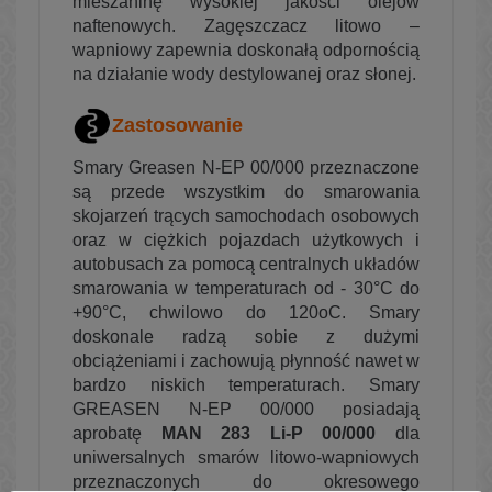
mieszaninę wysokiej jakości olejów
naftenowych. Zagęszczacz litowo –
wapniowy zapewnia doskonałą
odpornością
na działanie wody destylowanej oraz słonej.
Zastosowanie
Smary Greasen N-EP 00/000 przeznaczone
są przede wszystkim do smarowania
skojarzeń trących samochodach osobowych
oraz w ciężkich pojazdach użytkowych i
autobusach za pomocą centralnych układów
smarowania w temperaturach od - 30°C do
+90°C, chwilowo do 120oC. Smary
doskonale radzą sobie z dużymi
obciążeniami i zachowują płynność nawet w
bardzo niskich temperaturach. Smary
GREASEN N-EP 00/000 posiadają
aprobatę
MAN 283 Li-P 00/000
dla
uniwersalnych smarów litowo-wapniowych
przeznaczonych do okresowego