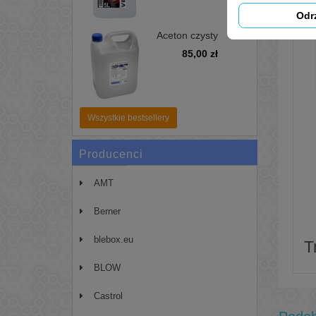
Odr
Aceton czysty
pierwotny 99,99%
85,00 zł
5L - zmywacz,
odtłuszczacz
Wszystkie bestsellery
Producenci
AMT
Berner
blebox.eu
T
BLOW
Castrol