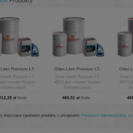
bne
Produkty
 Liten Premium ŁT-
Orlen Liten Premium ŁT-
Orlen 
P1 drums 180kg
4EP2 puszka 9kg
4E
Liten® Premium ŁT-
Smar Liten® Premium ŁT-
Smar L
jest smarem litowym
4EP2 jest smarem litowym
4EP2 je
kompleksowym
kompleksowym
k
zeznaczonym do
przeznaczonym do
prz
212,35 zł
465,51 zł
46
wania różnorodnych
Brutto
smarowania różnorodnych
Brutto
smarow
 tarcia pracujących w
węzłów tarcia pracujących w
węzłów t
raturach od -30°C do
temperaturach od -30°C do
tempera
40°C w warunkach
+140°C w warunkach
+140
y dotyczące zgodności produktu z przepisami:
Producent odpowiedzialny za 
ednich obciążeń.
średnich obciążeń.
śre