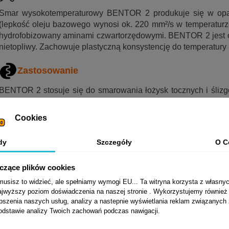
Smar wysokotemperaturowy BENTOR 2 produkuje się w opar
(lepkość oleju bazowego wynosi ok. 220 mm²/s w temperaturz
hydrofobizowany aminami czwartorzędowymi. BENTOR 2 jest odp
nietopliwy. Zachowuje plastyczną konsystencję do temperatury 
Zastosowanie
BENTOR
2 stosuje się do smarowania łożysk tocznych i śliz
stałej temperaturze pracy od 120°C do 200°C.
Nie nadaje się do smarowania łożysk napędzanych małym m
Cookies
luzie poprzecznym.
dy
Szczegóły
O C
Normy, aprobaty, specyfikacje
yczące plików cookies
DIN 51 502: K2S-10
sisz to widzieć, ale spełniamy wymogi EU... Ta witryna korzysta z własnyc
ISO 6743-9: ACEB-2
jwyższy poziom doświadczenia na naszej stronie . Wykorzystujemy również p
epszenia naszych usług, analizy a nastepnie wyświetlania reklam związanych
Parametry fizyko-chemiczne
podstawie analizy Twoich zachowań podczas nawigacji.