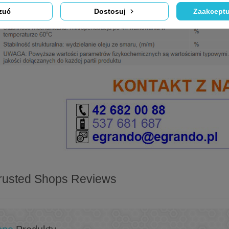
zuć
Dostosuj
Zaakceptu
rusted Shops Reviews