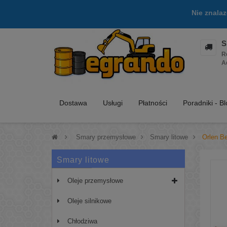
Nie znala
S
R
A
Dostawa
Usługi
Płatności
Poradniki - B
>
Smary przemysłowe
>
Smary litowe
>
Orlen B
Smary litowe
Oleje przemysłowe
Oleje silnikowe
Chłodziwa