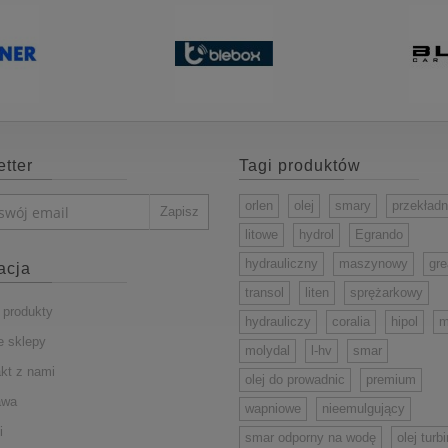
tter
Tagi produktów
orlen
olej
smary
przekład
litowe
hydrol
Egrando
hydrauliczny
maszynowy
gr
acja
transol
liten
sprężarkowy
produkty
hydrauliczy
coralia
hipol
m
 sklepy
molydal
l-hv
smar
kt z nami
olej do prowadnic
premium
awa
wapniowe
nieemulgujący
i
smar odporny na wodę
olej turb