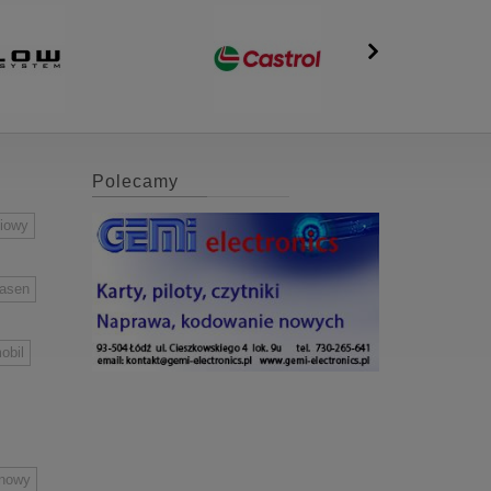
Polecamy
niowy
easen
obil
inowy