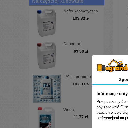
Najczęściej kupowane
Nafta kosmetyczna
bezwonna D100 -
103,32 zł
kanister 5L
Denaturat
niebarwiony,
69,38 zł
minimum 97%, opak
5L
IPA Izopropanol
Zgo
alkohol
102,03 zł
izopropylowy 99,9%
5L
Informacje dot
Przepraszamy że mu
aby zapewnić Ci na
Woda
trzecich w celu ul
demineralizowana
11,77 zł
preferencjami na 
5L