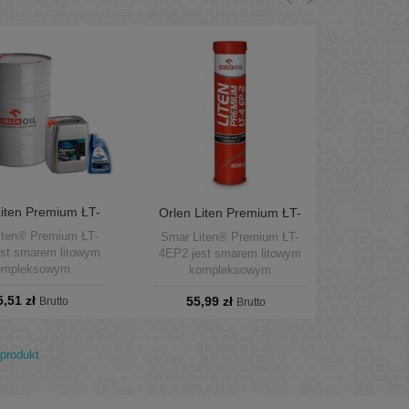
Liten Premium ŁT-
Orlen Liten Premium ŁT-
P2 hobok 9kg
4EP2 kartusz 400g
iten® Premium ŁT-
Smar Liten® Premium ŁT-
st smarem litowym
4EP2 jest smarem litowym
ompleksowym
kompleksowym
eznaczonym do
przeznaczonym do
5,51 zł
55,99 zł
ania różnorodnych
Brutto
smarowania różnorodnych
Brutto
arcia pracujących w
węzłów tarcia pracujących w
turach od -30°C do
temperaturach od -30°C do
°C w warunkach
+140°C w warunkach
produkt
dnich obciążeń.
średnich obciążeń.