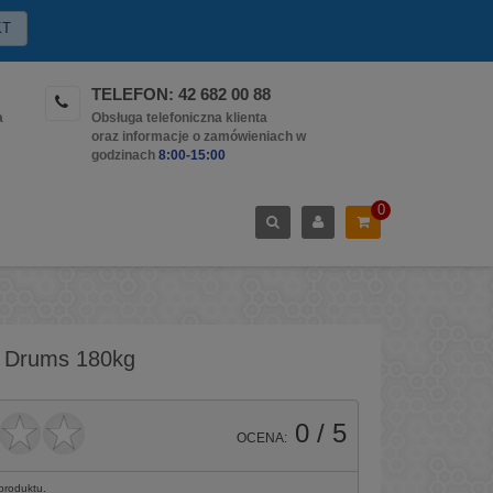
KT
TELEFON: 42 682 00 88
a
Obsługa telefoniczna klienta
oraz informacje o zamówieniach w
godzinach
8:00-15:00
0
2 Drums 180kg
0
/ 5
OCENA:
 produktu.