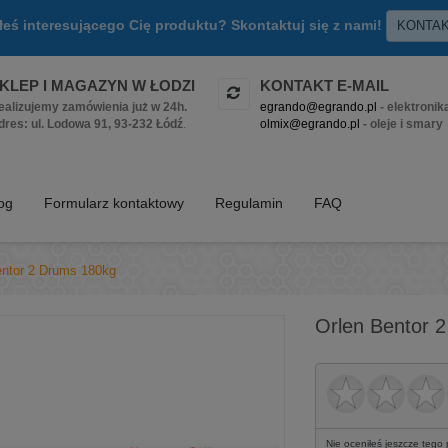
złeś interesującego Cię produktu? Skontaktuj się z nami!
KONTA
KLEP I MAGAZYN W ŁODZI
KONTAKT E-MAIL
ealizujemy zamówienia już w 24h.
egrando@egrando.pl
- elektronik
dres: ul. Lodowa 91, 93-232 Łódź
.
olmix@egrando.pl
- oleje i smary
log
Formularz kontaktowy
Regulamin
FAQ
entor 2 Drums 180kg
Orlen Bentor 
Nie oceniłeś jeszcze tego