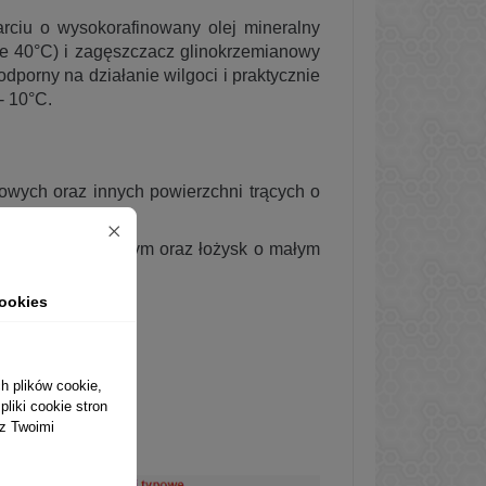
ciu o wysokorafinowany olej mineralny
e 40°C) i zagęszczacz glinokrzemianowy
orny na działanie wilgoci i praktycznie
- 10°C.
gowych oraz innych powierzchni trących o
omentem obrotowym oraz łożysk o małym
ookies
h plików cookie,
liki cookie stron
 z Twoimi