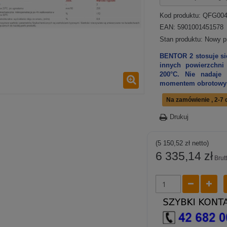
Kod produktu:
QFG00
EAN: 5901001451578
Stan produktu:
Nowy p
BENTOR 2 stosuje si
innych powierzchni 
200°C. Nie nadaje
momentem obrotowym
Na zamówienie , 2-7 
Drukuj
(5 150,52 zł netto)
6 335,14 zł
Brut